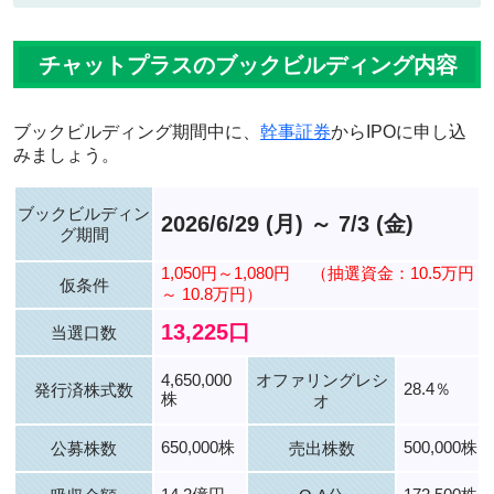
チャットプラスのブックビルディング内容
ブックビルディング期間中に、
幹事証券
からIPOに申し込
みましょう。
ブックビルディン
2026/6/29 (月) ～ 7/3 (金)
グ期間
1,050円～1,080円
（抽選資金：10.5万円
仮条件
～ 10.8万円）
13,225口
当選口数
4,650,000
オファリングレシ
28.4％
発行済株式数
株
オ
650,000株
500,000株
公募株数
売出株数