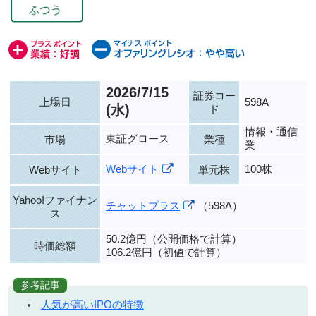
2026/7/15
証券コー
上場日
598A
(水)
ド
情報・通信
東証グロース
市場
業種
業
Webサイト
100株
Webサイト
単元株
Yahoo!ファイナン
チャットプラス
（598A）
ス
50.2億円（公開価格で計算）
時価総額
106.2億円（初値で計算）
参考記事
人気が高いIPOの特徴