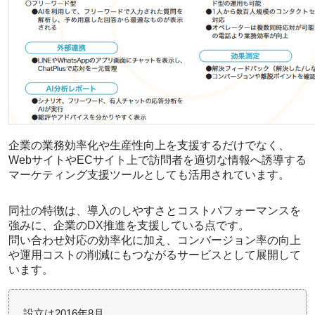
企業の業務効率化や生産性向上を支援するだけでなく、
WebサイトやECサイト上で訪問者を適切な情報へ誘導する
マーケティング支援ツールとしても活用されています。
同社の特徴は、導入のしやすさとコストパフォーマンスを
強みに、企業のDX推進を支援している点です。
問い合わせ対応の効率化に加え、コンバージョン率の向上
や運用コストの削減にもつながるサービスとして展開して
います。
設立は2016年8月