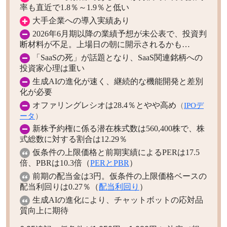
率も直近で1.8％～1.9％と低い
大手企業への導入実績あり
2026年6月期以降の業績予想が未公表で、投資判
断材料が不足。上場日の朝に開示されるかも…
「SaaSの死」が話題となり、SaaS関連銘柄への
投資家心理は重い
生成AIの進化が速く、継続的な機能開発と差別
化が必要
オファリングレシオは28.4％とやや高め
（
IPOデ
ータ
）
新株予約権に係る潜在株式数は560,400株で、株
式総数に対する割合は12.29％
仮条件の上限価格と前期実績によるPERは17.5
倍、PBRは10.3倍（
PERとPBR
）
前期の配当金は3円。仮条件の上限価格ベースの
配当利回りは0.27％（
配当利回り
）
生成AIの進化により、チャットボットの応対品
質向上に期待