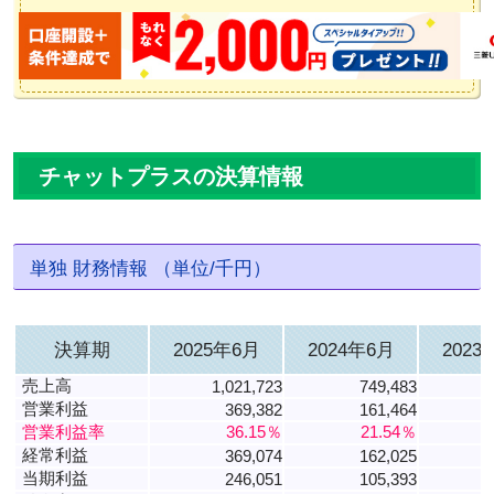
チャットプラスの決算情報
単独 財務情報 （単位/千円）
決算期
2025年6月
2024年6月
2023
売上高
1,021,723
749,483
営業利益
369,382
161,464
営業利益率
36.15％
21.54％
経常利益
369,074
162,025
当期利益
246,051
105,393