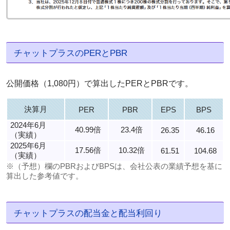
チャットプラスのPERとPBR
公開価格（1,080円）で算出したPERとPBRです。
決算月
PER
PBR
EPS
BPS
2024年6月
40.99倍
23.4倍
26.35
46.16
（実績）
2025年6月
17.56倍
10.32倍
61.51
104.68
（実績）
※（予想）欄のPBRおよびBPSは、会社公表の業績予想を基に
算出した参考値です。
チャットプラスの配当金と配当利回り