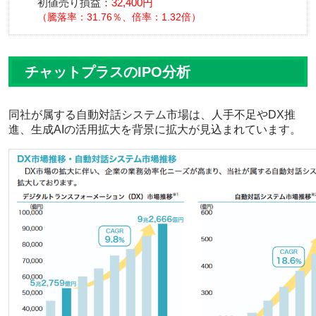
初値売り損益：
32,400円
騰落率：31.76％、倍率：1.32倍
チャットプラスのIPO分析
同社が属する自動対話システム市場は、人手不足やDX推
進、生成AIの活用拡大を背景に拡大が見込まれています。