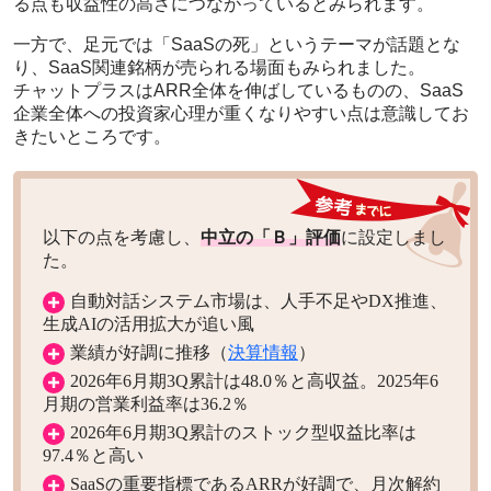
る点も収益性の高さにつながっているとみられます。
一方で、足元では「SaaSの死」というテーマが話題とな
り、SaaS関連銘柄が売られる場面もみられました。
チャットプラスはARR全体を伸ばしているものの、SaaS
企業全体への投資家心理が重くなりやすい点は意識してお
きたいところです。
以下の点を考慮し、
中立の「Ｂ」評価
に設定しまし
た。
自動対話システム市場は、人手不足やDX推進、
生成AIの活用拡大が追い風
業績が好調に推移（
決算情報
）
2026年6月期3Q累計は48.0％と高収益。2025年6
月期の営業利益率は36.2％
2026年6月期3Q累計のストック型収益比率は
97.4％と高い
SaaSの重要指標であるARRが好調で、月次解約