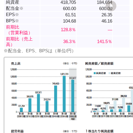
純資産
418,705
184,654
配当金
※
600.00
600.00
EPS
※
61.51
26.35
BPS
※
104.68
46.16
前期比
128.8％
―
（営業利益）
前期比（売上
36.3％
141.5％
高）
※配当金、EPS、BPSは（単位/円）