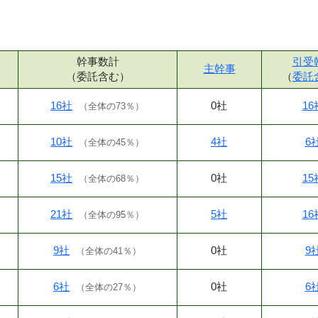
幹事数計
引受
主幹事
（委託含む）
（
委託
16社
0社
16
（
全体の73％
）
10社
4社
6
（
全体の45％
）
15社
0社
15
（
全体の68％
）
21社
5社
16
（
全体の95％
）
9社
0社
9
（
全体の41％
）
6社
0社
6
（
全体の27％
）