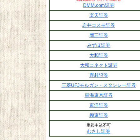
DMM.com証券
楽天証券
岩井コスモ証券
岡三証券
みずほ証券
大和証券
大和コネクト証券
野村證券
三菱UFJモルガン・スタンレー証券
東海東京証券
東洋証券
極東証券
重複申込不可
むさし証券