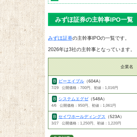
みずほ証券の主幹事IPO一覧（
みずほ証券
の主幹事IPOの一覧です。
2026年は3社の主幹事となっています。
企業名
ビーエイブル
（604A）
7/29
公開価格：700円、初値：1,016円
システムエグゼ
（548A）
4/6
公開価格：950円、初値：1,061円
セイワホールディングス
（523A）
3/27
公開価格：1,250円、初値：1,220円