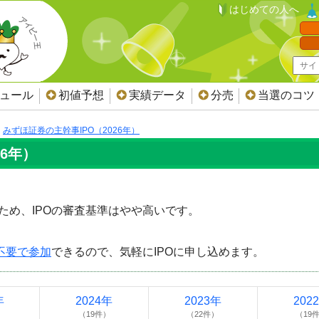
はじめての人へ
ジュール
初値予想
実績データ
分売
当選のコツ
みずほ証券の主幹事IPO（2026年）
26年）
ため、IPOの審査基準はやや高いです。
。
不要で参加
できるので、気軽にIPOに申し込めます。
年
2024年
2023年
202
）
（19件）
（22件）
（19