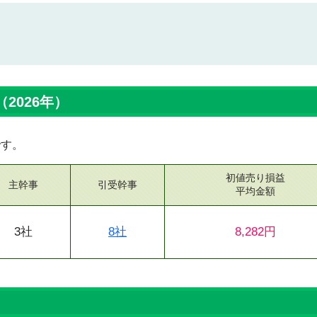
2026年）
です。
初値売り損益
主幹事
引受幹事
平均金額
3社
8社
8,282円