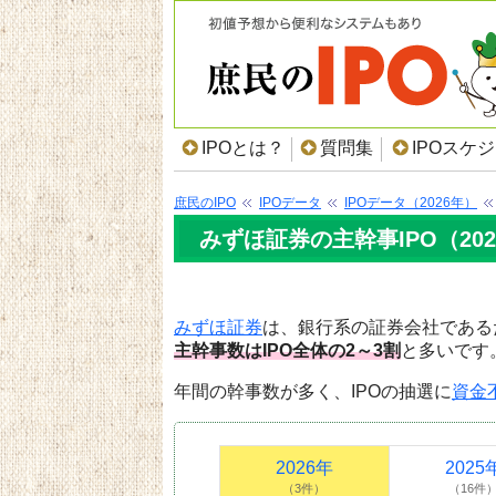
IPOとは？
質問集
IPOスケ
庶民のIPO
IPOデータ
IPOデータ（2026年）
みずほ証券の主幹事IPO（20
みずほ証券
は、銀行系の証券会社である
主幹事数はIPO全体の2～3割
と多いです
年間の幹事数が多く、IPOの抽選に
資金
2026年
2025
（3件）
（16件