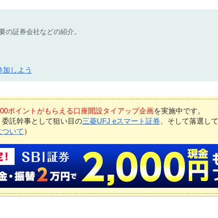
不要の証券会社などの紹介。
参加しよう
7,000ポイントがもらえる口座開設タイアップ企画
を実施中です。
、委託幹事として狙い目の
三菱UFJ eスマート証券
、そして落選し
について
）