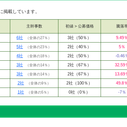
順に掲載しています。
主幹事数
初値 > 公募
価格
騰落
6社
3社
（50％）
9.49
（
全体の27％
）
5社
2社
（40％）
5％
（
全体の23％
）
4社
2社
（50％）
-0.46
（
全体の18％
）
3社
2社
（67％）
32.59
（
全体の14％
）
3社
2社
（67％）
13.69
（
全体の14％
）
2社
2社
（100％）
49.8
（
全体の9％
）
1社
0社
（0％）
-7％
（
全体の5％
）