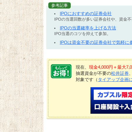
参考記事
IPOにおすすめの証券会社
IPOの当選回数が多い証券会社や、資金
IPOの当選確率を上げる方法
IPO当選のコツを抑えて参加。
IPOは資金不要の証券会社で気軽に
現在、
現金4,000円＋最大
抽選資金が不要の
松井証券
対象です（
タイアップ企画