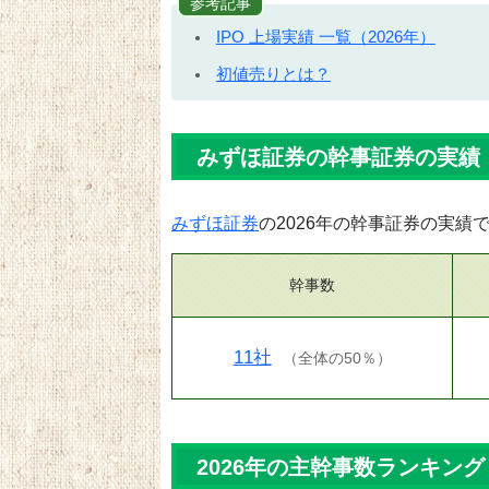
参考記事
IPO 上場実績 一覧（2026年）
初値売りとは？
みずほ証券の幹事証券の実績（
みずほ証券
の2026年の幹事証券の実績
幹事数
11社
（
全体の50％
）
2026年の主幹事数ランキング