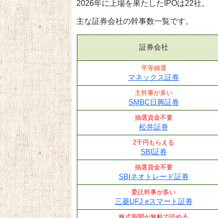
2026年に上場を果たしたIPOは22社。
主な証券会社の幹事数一覧です。
証券会社
平等抽選
マネックス証券
主幹事が多い
SMBC日興証券
抽選資金不要
松井証券
2千円もらえる
SBI証券
抽選資金不要
SBIネオトレード証券
委託幹事が多い
三菱UFJ eスマート証券
株式新聞が無料で読める