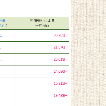
幹事
初値売りによる
含む
）
平均損益
社
30,781円
社
21,970円
社
26,013円
社
24,086円
社
10,811円
社
19,483円