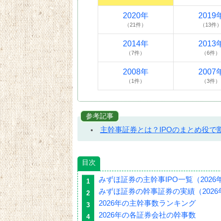
2020年
2019
（21件）
（13件
2014年
2013
（7件）
（6件）
2008年
2007
（1件）
（3件）
参考記事
主幹事証券とは？IPOのまとめ役で
目次
みずほ証券の主幹事IPO一覧（2026
みずほ証券の幹事証券の実績（2026
2026年の主幹事数ランキング
2026年の各証券会社の幹事数