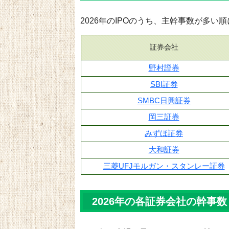
2026年のIPOのうち、主幹事数が多い
証券会社
野村證券
SBI証券
SMBC日興証券
岡三証券
みずほ証券
大和証券
三菱UFJモルガン・スタンレー証券
2026年の各証券会社の幹事数