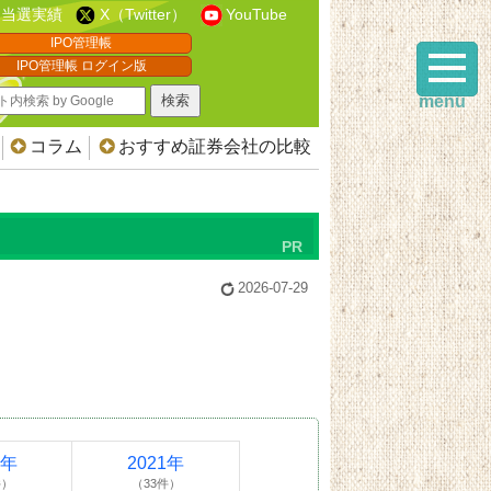
当選実績
X（Twitter）
YouTube
IPO管理帳
IPO管理帳 ログイン版
menu
コラム
おすすめ証券会社の比較
2026-07-29
2年
2021年
件）
（33件）