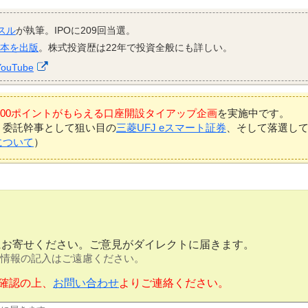
スル
が執筆。IPOに209回当選。
資本を出版
。株式投資歴は22年で投資全般にも詳しい。
YouTube
7,000ポイントがもらえる口座開設タイアップ企画
を実施中です。
、委託幹事として狙い目の
三菱UFJ eスマート証券
、そして落選し
について
）
にお寄せください。ご意見がダイレクトに届きます。
情報の記入はご遠慮ください。
確認の上、
お問い合わせ
よりご連絡ください。