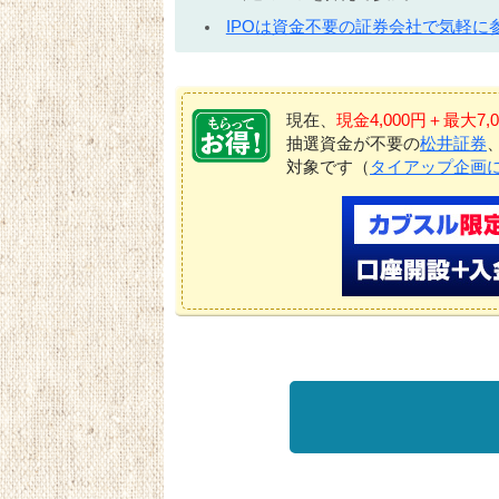
IPOは資金不要の証券会社で気軽に
現在、
現金4,000円＋最大
抽選資金が不要の
松井証券
対象です（
タイアップ企画