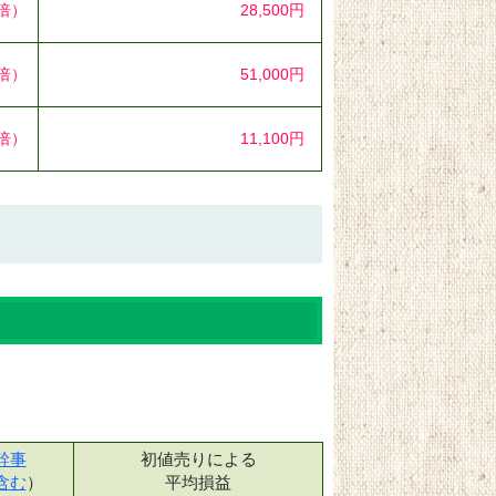
6倍）
28,500円
1倍）
51,000円
2倍）
11,100円
幹事
初値売りによる
含む
）
平均損益