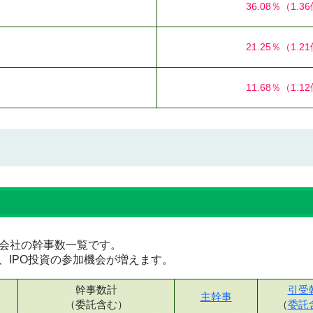
36.08％
（1.3
21.25％
（1.2
11.68％
（1.1
証券会社の幹事数一覧です。
、IPO投資の参加機会が増えます。
幹事数計
引受
主幹事
（委託含む）
（
委託