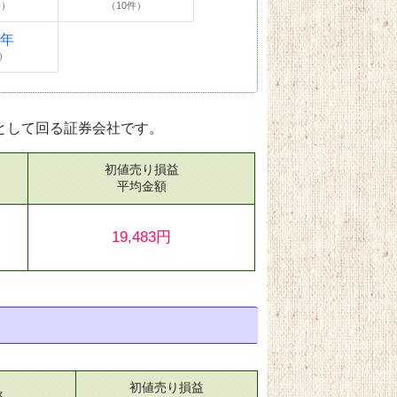
件）
（10件）
4年
）
として回る証券会社です。
初値売り損益
）
平均金額
19,483円
初値売り損益
率