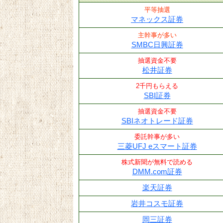
平等抽選
マネックス証券
主幹事が多い
SMBC日興証券
抽選資金不要
松井証券
2千円もらえる
SBI証券
抽選資金不要
SBIネオトレード証券
委託幹事が多い
三菱UFJ eスマート証券
株式新聞が無料で読める
DMM.com証券
楽天証券
岩井コスモ証券
岡三証券