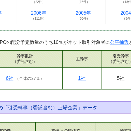
）
（22件）
（16件）
（18
年
2006年
2005年
200
）
（111件）
（30件）
（3件
IPOの配分予定数量のうち10％がネット取引対象者に
公平抽選
幹事数計
引受幹事
主幹事
（委託含む）
（委託含む
6社
1社
5社
（
全体の27％
）
券の「引受幹事（委託含む）上場企業」データ
IPO数
初値 > 公開価格
騰落