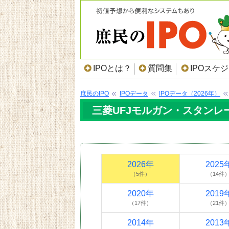
IPOとは？
質問集
IPOスケ
庶民のIPO
IPOデータ
IPOデータ（2026年）
三菱UFJモルガン・スタンレー
2026年
2025
（5件）
（14件
2020年
2019
（17件）
（21件
2014年
2013