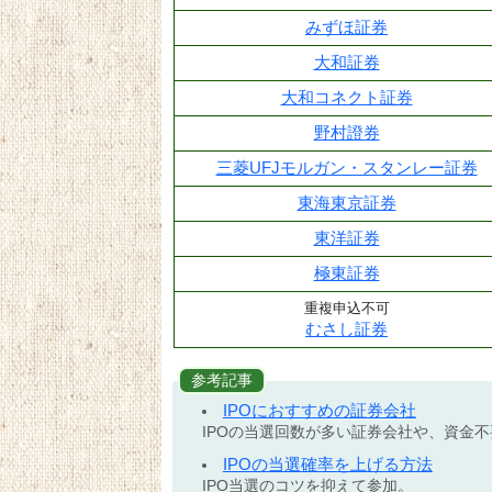
みずほ証券
大和証券
大和コネクト証券
野村證券
三菱UFJモルガン・スタンレー証券
東海東京証券
東洋証券
極東証券
重複申込不可
むさし証券
参考記事
IPOにおすすめの証券会社
IPOの当選回数が多い証券会社や、資金
IPOの当選確率を上げる方法
IPO当選のコツを抑えて参加。