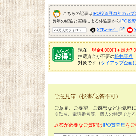
こちらの記事は
IPO投資歴21年のカブ
長年の経験と実績による体験談から
IPO投
X(Twitter）
2.4万人のフォロワー
現在、
現金4,000円＋最大
抽選資金が不要の
松井証券
対象です（
タイアップ企画
ご意見箱（投書/返答不可）
ご意見、ご要望、ご感想などお気軽
※氏名、電話番号等、個人の特定できる
返答が必要なご質問は
IPO質問集
をご