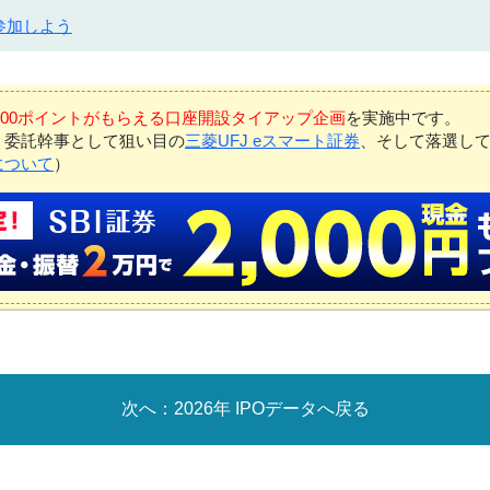
参加しよう
7,000ポイントがもらえる口座開設タイアップ企画
を実施中です。
、委託幹事として狙い目の
三菱UFJ eスマート証券
、そして落選し
について
）
2026年 IPOデータへ戻る