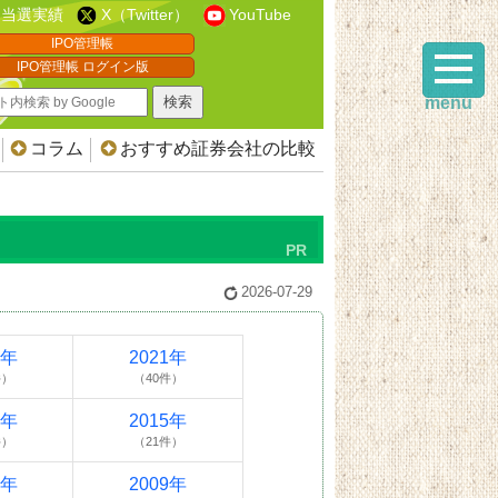
当選実績
X（Twitter）
YouTube
IPO管理帳
IPO管理帳 ログイン版
menu
コラム
おすすめ証券会社の比較
2026-07-29
2年
2021年
件）
（40件）
6年
2015年
件）
（21件）
0年
2009年