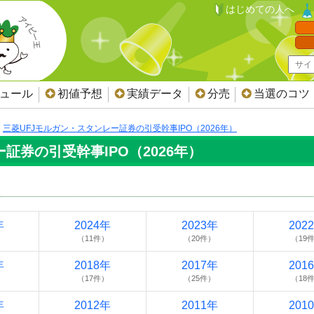
はじめての人へ
ジュール
初値予想
実績データ
分売
当選のコツ
三菱UFJモルガン・スタンレー証券の引受幹事IPO（2026年）
証券の引受幹事IPO（2026年）
年
2024年
2023年
202
）
（11件）
（20件）
（19
年
2018年
2017年
201
）
（17件）
（25件）
（18
年
2012年
2011年
201