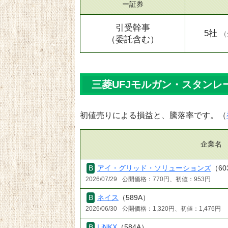
ー証券
引受幹事
5社
（
（委託含む）
三菱UFJモルガン・スタンレー
初値売りによる損益と、騰落率です。（
企業名
アイ・グリッド・ソリューションズ
（60
2026/07/29
公開価格：770円、初値：953円
ネイス
（589A）
2026/06/30
公開価格：1,320円、初値：1,476円
LiNKX
（584A）