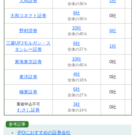
大和証券
2社
全体の36％
8社
大和コネクト証券
0社
全体の36％
10社
野村證券
6社
全体の45％
三菱UFJモルガン・ス
6社
1社
タンレー証券
全体の27％
10社
東海東京証券
0社
全体の45％
4社
東洋証券
0社
全体の18％
6社
極東証券
0社
全体の27％
3社
重複申込不可
0社
むさし証券
全体の14％
参考記事
IPOにおすすめの証券会社