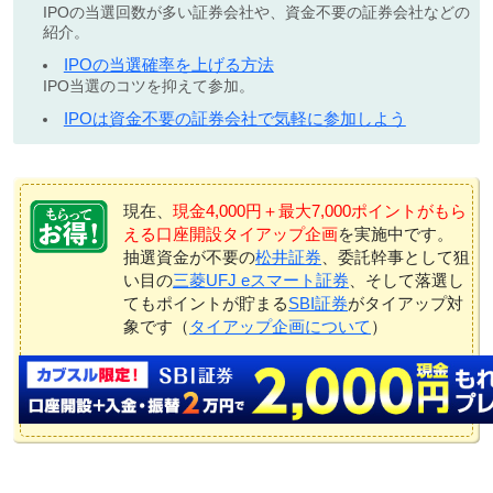
IPOの当選回数が多い証券会社や、資金不要の証券会社などの
紹介。
IPOの当選確率を上げる方法
IPO当選のコツを抑えて参加。
IPOは資金不要の証券会社で気軽に参加しよう
現在、
現金4,000円＋最大7,000ポイントがもら
える口座開設タイアップ企画
を実施中です。
抽選資金が不要の
松井証券
、委託幹事として狙
い目の
三菱UFJ eスマート証券
、そして落選し
てもポイントが貯まる
SBI証券
がタイアップ対
象です（
タイアップ企画について
）