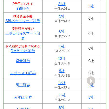
21社
2千円もらえる
5社
SBI証券
全体の95％
9社
抽選資金不要
0社
SBIネオトレード証券
全体の41％
委託幹事が多い
6社
三菱UFJ eスマート証
0社
全体の27％
券
2社
株式新聞が無料で読める
0社
DMM.com証券
全体の9％
13社
楽天証券
0社
全体の59％
9社
岩井コスモ証券
0社
全体の41％
12社
岡三証券
3社
全体の55％
11社
みずほ証券
3社
全体の50％
8社