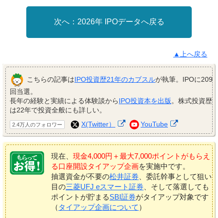
2026年 IPOデータへ戻る
▲上へ戻る
こちらの記事は
IPO投資歴21年のカブスル
が執筆。IPOに209
回当選。
長年の経験と実績による体験談から
IPO投資本を出版
。株式投資歴
は22年で投資全般にも詳しい。
X(Twitter）
YouTube
2.4万人のフォロワー
現在、
現金4,000円＋最大7,000ポイントがもらえ
る口座開設タイアップ企画
を実施中です。
抽選資金が不要の
松井証券
、委託幹事として狙い
目の
三菱UFJ eスマート証券
、そして落選しても
ポイントが貯まる
SBI証券
がタイアップ対象です
（
タイアップ企画について
）