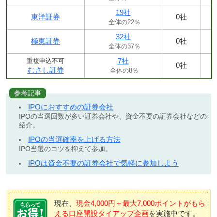
19社
東洋証券
0社
全体の22％
32社
極東証券
0社
全体の37％
7社
重複申込不可
0社
むさし証券
全体の8％
参考記事
IPOにおすすめの証券会社
IPOの当選回数が多い証券会社や、資金不要の証券会社などの
紹介。
IPOの当選確率を上げる方法
IPO当選のコツを抑えて参加。
IPOは資金不要の証券会社で気軽に参加しよう
現在、
現金4,000円＋最大7,000ポイントがもら
える口座開設タイアップ企画
を実施中です。