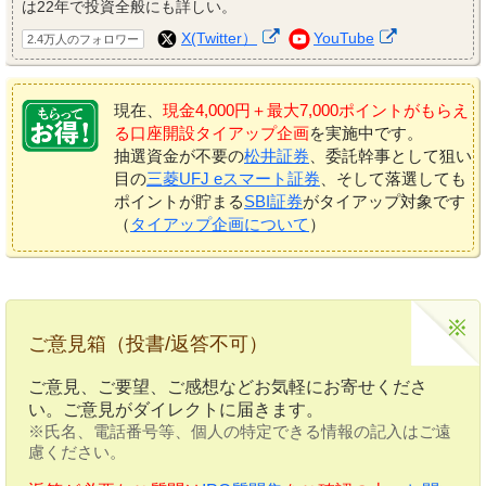
は22年で投資全般にも詳しい。
X(Twitter）
YouTube
2.4万人のフォロワー
現在、
現金4,000円＋最大7,000ポイントがもらえ
る口座開設タイアップ企画
を実施中です。
抽選資金が不要の
松井証券
、委託幹事として狙い
目の
三菱UFJ eスマート証券
、そして落選しても
ポイントが貯まる
SBI証券
がタイアップ対象です
（
タイアップ企画について
）
ご意見箱（投書/返答不可）
ご意見、ご要望、ご感想などお気軽にお寄せくださ
い。ご意見がダイレクトに届きます。
※氏名、電話番号等、個人の特定できる情報の記入はご遠
慮ください。