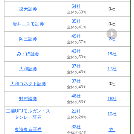
54社
楽天証券
0社
全体の63％
35社
岩井コスモ証券
0社
全体の41％
49社
岡三証券
2社
全体の57％
43社
みずほ証券
19社
全体の50％
37社
大和証券
17社
全体の43％
37社
大和コネクト証券
0社
全体の43％
46社
野村證券
16社
全体の53％
三菱UFJモルガン・ス
21社
10社
タンレー証券
全体の24％
32社
東海東京証券
4社
全体の37％