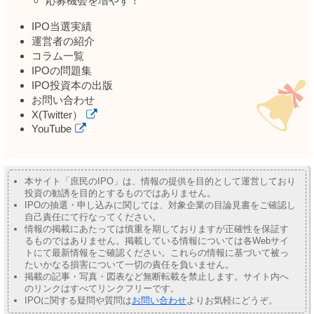
応募機会を増やす！
IPO当選実績
運営者の紹介
コラム一覧
IPOの問題集
IPO投資本の出版
お問い合わせ
X(Twitter）
YouTube
本サイト「庶民のIPO」は、情報の提供を目的として運営しており
投資の勧誘を目的とするものではありません。
IPOの抽選・申し込みに関しては、対象企業の目論見書をご確認し
自己責任にて行なってください。
情報の掲載にあたっては慎重を期しておりますが正確性を保証す
るものではありません。掲載している情報については各Webサイ
トにて最新情報をご確認ください。これらの情報に基づいて被っ
たいかなる損害について一切の責任を負いません。
掲載の記事・写真・図表など無断転載を禁止します。サイト内へ
のリンクはすべてリンクフリーです。
IPOに関する疑問や質問は
お問い合わせ
よりお気軽にどうぞ。