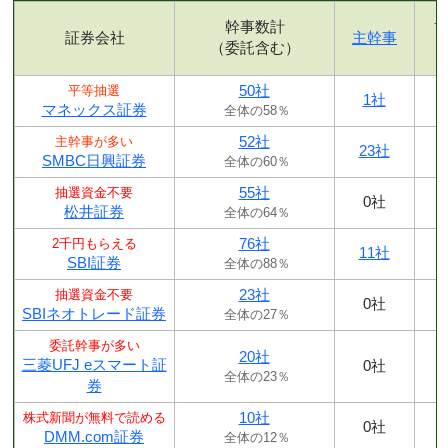
幹事数計
証券会社
主幹事
（委託含む）
50社
平等抽選
1社
マネックス証券
全体の58％
52社
主幹事が多い
23社
SMBC日興証券
全体の60％
55社
抽選資金不要
0社
松井証券
全体の64％
76社
2千円もらえる
11社
SBI証券
全体の88％
23社
抽選資金不要
0社
SBIネオトレード証券
全体の27％
委託幹事が多い
20社
三菱UFJ eスマート証
0社
全体の23％
券
10社
株式新聞が無料で読める
0社
DMM.com証券
全体の12％