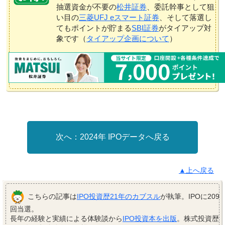
抽選資金が不要の
松井証券
、委託幹事として狙
い目の
三菱UFJ eスマート証券
、そして落選し
てもポイントが貯まる
SBI証券
がタイアップ対
象です（
タイアップ企画について
）
2024年 IPOデータへ戻る
▲上へ戻る
こちらの記事は
IPO投資歴21年のカブスル
が執筆。IPOに209
回当選。
長年の経験と実績による体験談から
IPO投資本を出版
。株式投資歴