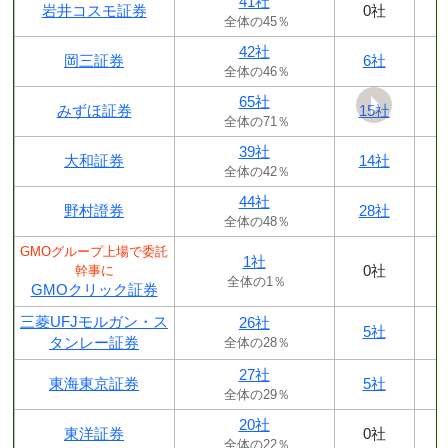
41社
岩井コスモ証券
0社
全体の45％
42社
岡三証券
6社
全体の46％
65社
みずほ証券
15社
全体の71％
39社
大和証券
14社
全体の42％
44社
野村證券
28社
全体の48％
GMOグループ上場で委託
1社
0社
幹事に
全体の1％
GMOクリック証券
三菱UFJモルガン・ス
26社
5社
タンレー証券
全体の28％
27社
東海東京証券
5社
全体の29％
20社
東洋証券
0社
全体の22％