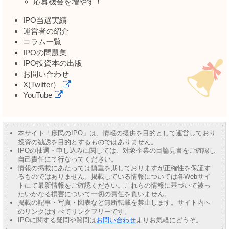
応募機会を増やす！
IPO当選実績
運営者の紹介
コラム一覧
IPOの問題集
IPO投資本の出版
お問い合わせ
X(Twitter）
YouTube
本サイト「庶民のIPO」は、情報の提供を目的として運営しており
投資の勧誘を目的とするものではありません。
IPOの抽選・申し込みに関しては、対象企業の目論見書をご確認し
自己責任にて行なってください。
情報の掲載にあたっては慎重を期しておりますが正確性を保証す
るものではありません。掲載している情報については各Webサイ
トにて最新情報をご確認ください。これらの情報に基づいて被っ
たいかなる損害について一切の責任を負いません。
掲載の記事・写真・図表など無断転載を禁止します。サイト内へ
のリンクはすべてリンクフリーです。
IPOに関する疑問や質問は
お問い合わせ
よりお気軽にどうぞ。