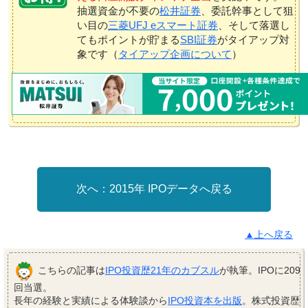
抽選資金が不要の
松井証券
、委託幹事として狙
い目の
三菱UFJ eスマート証券
、そして落選し
てもポイントが貯まる
SBI証券
がタイアップ対
象です（
タイアップ企画について
）
2015年 IPOデータへ戻る
▲上へ戻る
こちらの記事は
IPO投資歴21年のカブスル
が執筆。IPOに209
回当選。
長年の経験と実績による体験談から
IPO投資本を出版
。株式投資歴