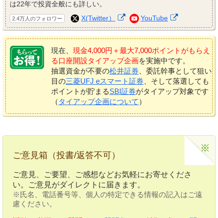
は22年で投資全般にも詳しい。
X(Twitter）
YouTube
2.4万人のフォロワー
現在、
現金4,000円＋最大7,000ポイントがもらえ
る口座開設タイアップ企画
を実施中です。
抽選資金が不要の
松井証券
、委託幹事として狙い
目の
三菱UFJ eスマート証券
、そして落選しても
ポイントが貯まる
SBI証券
がタイアップ対象です
（
タイアップ企画について
）
ご意見箱（投書/返答不可）
ご意見、ご要望、ご感想などお気軽にお寄せくださ
い。ご意見がダイレクトに届きます。
※氏名、電話番号等、個人の特定できる情報の記入はご遠
慮ください。