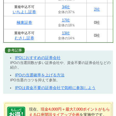
34社
重複申込不可
2社
いちよし証券
全体の37％
17社
極東証券
0社
全体の18％
13社
重複申込不可
0社
むさし証券
全体の14％
参考記事
IPOにおすすめの証券会社
IPOの当選回数が多い証券会社や、資金不要の証券会社などの
紹介。
IPOの当選確率を上げる方法
IPO当選のコツを抑えて参加。
IPOは資金不要の証券会社で気軽に参加しよう
現在、
現金4,000円＋最大7,000ポイントがもら
える口座開設タイアップ企画
を実施中です。