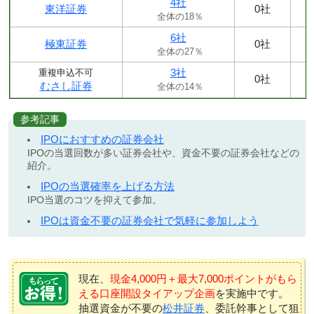
4社
東洋証券
0社
全体の18％
6社
極東証券
0社
全体の27％
3社
重複申込不可
0社
むさし証券
全体の14％
参考記事
IPOにおすすめの証券会社
IPOの当選回数が多い証券会社や、資金不要の証券会社などの
紹介。
IPOの当選確率を上げる方法
IPO当選のコツを抑えて参加。
IPOは資金不要の証券会社で気軽に参加しよう
現在、
現金4,000円＋最大7,000ポイントがもら
える口座開設タイアップ企画
を実施中です。
抽選資金が不要の
松井証券
、委託幹事として狙