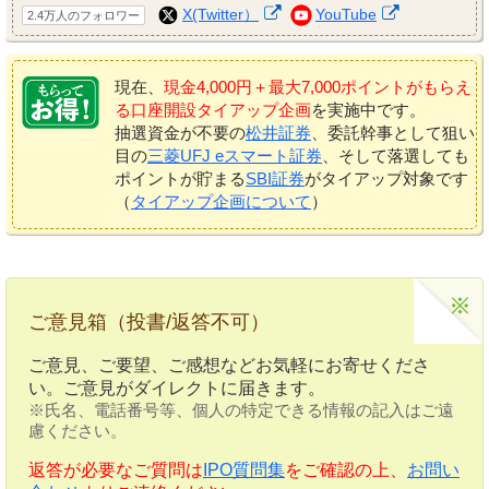
X(Twitter）
YouTube
2.4万人のフォロワー
現在、
現金4,000円＋最大7,000ポイントがもらえ
る口座開設タイアップ企画
を実施中です。
抽選資金が不要の
松井証券
、委託幹事として狙い
目の
三菱UFJ eスマート証券
、そして落選しても
ポイントが貯まる
SBI証券
がタイアップ対象です
（
タイアップ企画について
）
ご意見箱（投書/返答不可）
ご意見、ご要望、ご感想などお気軽にお寄せくださ
い。ご意見がダイレクトに届きます。
※氏名、電話番号等、個人の特定できる情報の記入はご遠
慮ください。
返答が必要なご質問は
IPO質問集
をご確認の上、
お問い