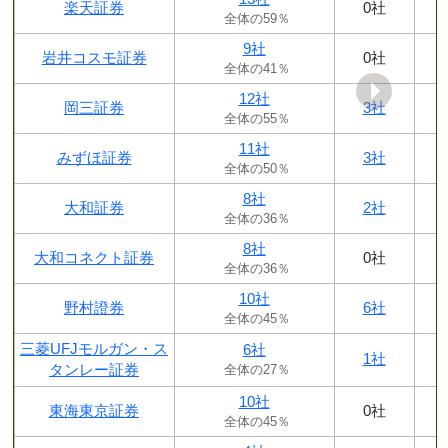
楽天証券
0社
全体の59％
9社
岩井コスモ証券
0社
全体の41％
12社
岡三証券
3社
全体の55％
11社
みずほ証券
3社
全体の50％
8社
大和証券
2社
全体の36％
8社
大和コネクト証券
0社
全体の36％
10社
野村證券
6社
全体の45％
三菱UFJモルガン・ス
6社
1社
タンレー証券
全体の27％
10社
東海東京証券
0社
全体の45％