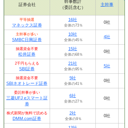
幹事数計
証券会社
主幹事
（委託含む）
16社
平等抽選
0社
マネックス証券
全体の73％
10社
主幹事が多い
4社
SMBC日興証券
全体の45％
15社
抽選資金不要
0社
松井証券
全体の68％
21社
2千円もらえる
5社
SBI証券
全体の95％
9社
抽選資金不要
0社
SBIネオトレード証券
全体の41％
委託幹事が多い
6社
三菱UFJ eスマート証
0社
全体の27％
券
2社
株式新聞が無料で読める
0社
DMM.com証券
全体の9％
13社