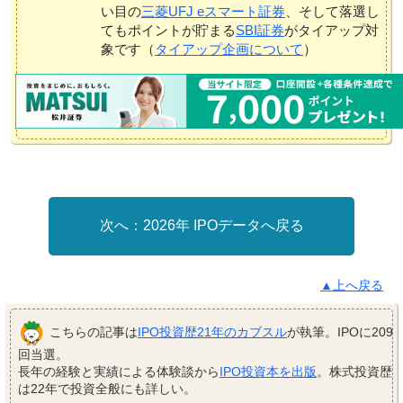
い目の
三菱UFJ eスマート証券
、そして落選し
てもポイントが貯まる
SBI証券
がタイアップ対
象です（
タイアップ企画について
）
2026年 IPOデータへ戻る
▲上へ戻る
こちらの記事は
IPO投資歴21年のカブスル
が執筆。IPOに209
回当選。
長年の経験と実績による体験談から
IPO投資本を出版
。株式投資歴
は22年で投資全般にも詳しい。