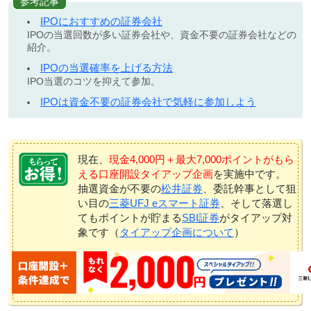
参考記事
IPOにおすすめの証券会社
IPOの当選回数が多い証券会社や、資金不要の証券会社などの
紹介。
IPOの当選確率を上げる方法
IPO当選のコツを抑えて参加。
IPOは資金不要の証券会社で気軽に参加しよう
現在、
現金4,000円＋最大7,000ポイントがもら
える口座開設タイアップ企画
を実施中です。
抽選資金が不要の
松井証券
、委託幹事として狙
い目の
三菱UFJ eスマート証券
、そして落選し
てもポイントが貯まる
SBI証券
がタイアップ対
象です（
タイアップ企画について
）