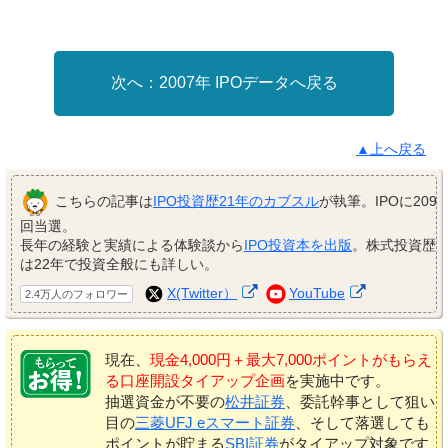
2007年 IPOデータへ戻る
▲上へ戻る
こちらの記事は
IPO投資歴21年のカブスル
が執筆。IPOに209
回当選。
長年の経験と実績による体験談から
IPO投資本を出版
。株式投資歴
は22年で投資全般にも詳しい。
X(Twitter）
YouTube
2.4万人のフォロワー
現在、
現金4,000円＋最大7,000ポイントがもらえ
る口座開設タイアップ企画
を実施中です。
抽選資金が不要の
松井証券
、委託幹事として狙い
目の
三菱UFJ eスマート証券
、そして落選しても
ポイントが貯まる
SBI証券
がタイアップ対象です