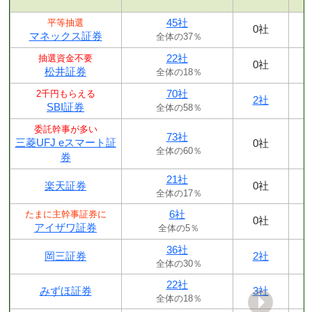
45社
平等抽選
0社
マネックス証券
全体の37％
22社
抽選資金不要
0社
松井証券
全体の18％
70社
2千円もらえる
2社
SBI証券
全体の58％
委託幹事が多い
73社
三菱UFJ eスマート証
0社
全体の60％
券
21社
楽天証券
0社
全体の17％
6社
たまに主幹事証券に
0社
アイザワ証券
全体の5％
36社
岡三証券
2社
全体の30％
22社
みずほ証券
3社
全体の18％