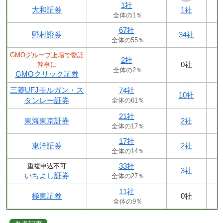
1社
大和証券
1社
全体の1％
67社
野村證券
34社
全体の55％
GMOグループ上場で委託
2社
0社
幹事に
全体の2％
GMOクリック証券
三菱UFJモルガン・ス
74社
10社
タンレー証券
全体の61％
21社
東海東京証券
2社
全体の17％
17社
東洋証券
2社
全体の14％
33社
重複申込不可
3社
いちよし証券
全体の27％
11社
極東証券
0社
全体の9％