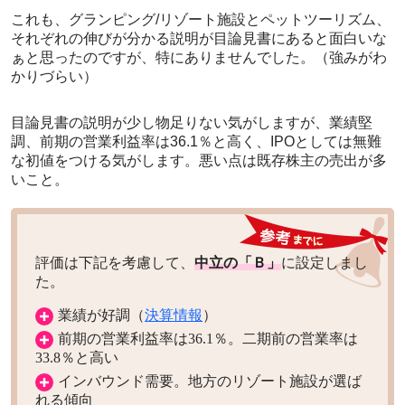
これも、グランピング/リゾート施設とペットツーリズム、
それぞれの伸びが分かる説明が目論見書にあると面白いな
ぁと思ったのですが、特にありませんでした。（強みがわ
かりづらい）
目論見書の説明が少し物足りない気がしますが、業績堅
調、前期の営業利益率は36.1％と高く、IPOとしては無難
な初値をつける気がします。悪い点は既存株主の売出が多
いこと。
評価は下記を考慮して、
中立の「Ｂ」
に設定しまし
た。
業績が好調（
決算情報
）
前期の営業利益率は36.1％。二期前の営業率は
33.8％と高い
インバウンド需要。地方のリゾート施設が選ば
れる傾向