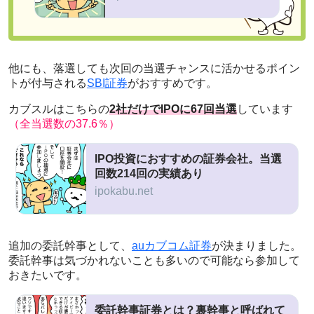
他にも、落選しても次回の当選チャンスに活かせるポイン
トが付与される
SBI証券
がおすすめです。
カブスルはこちらの
2社だけでIPOに67回当選
しています
（全当選数の37.6％）
IPO投資におすすめの証券会社。当選
回数214回の実績あり
ipokabu.net
追加の委託幹事として、
auカブコム証券
が決まりました。
委託幹事は気づかれないことも多いので可能なら参加して
おきたいです。
委託幹事証券とは？裏幹事と呼ばれて