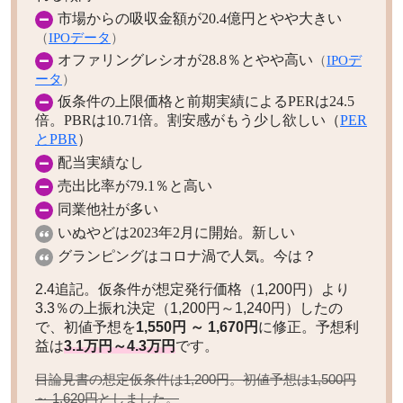
市場からの吸収金額が20.4億円とやや大きい
（
IPOデータ
）
オファリングレシオが28.8％とやや高い
（
IPOデ
ータ
）
仮条件の上限価格と前期実績によるPERは24.5
倍。PBRは10.71倍。割安感がもう少し欲しい（
PER
とPBR
）
配当実績なし
売出比率が79.1％と高い
同業他社が多い
いぬやどは2023年2月に開始。新しい
グランピングはコロナ渦で人気。今は？
2.4追記。仮条件が想定発行価格（1,200円）より
3.3％の上振れ決定（1,200円～1,240円）したの
で、初値予想を
1,550円 ～ 1,670円
に修正。予想利
益は
3.1万円～4.3万円
です。
目論見書の想定仮条件は1,200円。初値予想は
1,500円
としました。
～ 1,620円