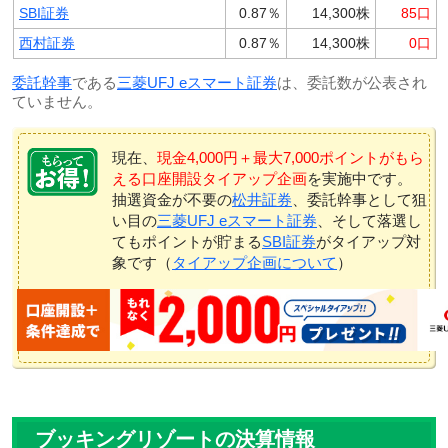
SBI証券
0.87％
14,300株
85口
西村証券
0.87％
14,300株
0口
委託幹事
である
三菱UFJ eスマート証券
は、委託数が公表され
ていません。
現在、
現金4,000円＋最大7,000ポイントがもら
える口座開設タイアップ企画
を実施中です。
抽選資金が不要の
松井証券
、委託幹事として狙
い目の
三菱UFJ eスマート証券
、そして落選し
てもポイントが貯まる
SBI証券
がタイアップ対
象です（
タイアップ企画について
）
ブッキングリゾートの決算情報