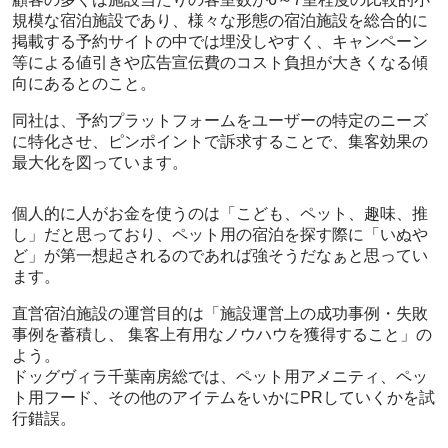
規模な宿泊施設であり、様々な形態の宿泊施設を総合的に
掲載する予約サイトの中では埋没しやすく、キャンペーン
等による値引きや広告宣伝費のコスト負担が大きくなる傾
向にあるとのこと。
同社は、予約プラットフォームをユーザーの特定のニーズ
に特化させ、ピンポイントで訴求することで、集客効果の
最大化を図っています。
個人的に人がお金を使うのは「こども、ペット、趣味、推
し」だと思っており、ペット用の宿泊を探す際に「いぬや
ど」が第一想起されるのであれば強そうだなぁと思ってい
ます。
直営宿泊施設の運営目的は「施設運営上の成功事例・失敗
事例を蓄積し、 集客上有用なノウハウを獲得すること」の
よう。
ドッグヴィラ千葉南房総では、ペット用アメニティ、ペッ
ト用フード、その他のアイテムをいかにPRしていくかを試
行錯誤。