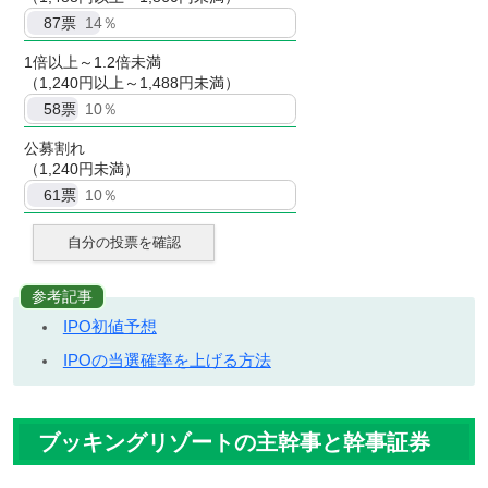
87
票
14％
1倍以上～1.2倍未満
（1,240円以上～1,488円未満）
58
票
10％
公募割れ
（1,240円未満）
61
票
10％
自分の投票を確認
参考記事
IPO初値予想
IPOの当選確率を上げる方法
ブッキングリゾートの主幹事と幹事証券