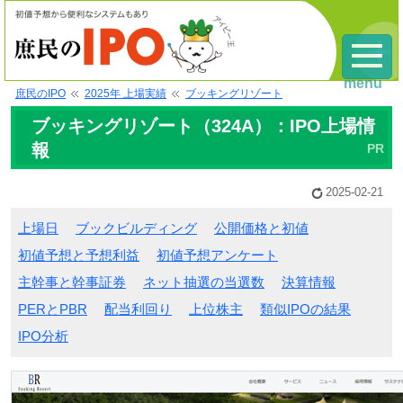
menu
庶民のIPO
2025年 上場実績
ブッキングリゾート
ブッキングリゾート（324A）：IPO上場情
報
2025-02-21
上場日
ブックビルディング
公開価格と初値
初値予想と予想利益
初値予想アンケート
主幹事と幹事証券
ネット抽選の当選数
決算情報
PERとPBR
配当利回り
上位株主
類似IPOの結果
IPO分析