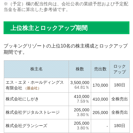
※（予定）欄の配当性向は、会社公表の業績予想および予定配
当金を基に算出した参考値です。
上位株主とロックアップ期間
ブッキングリゾートの上位10名の株主構成とロックアップ
期間です。
ロック
株主名
株数
売出数
アップ
エス・エヌ・ホールディングス
3,500,000
180日
170,000
64.81％
有限会社
親会社
410,000
株式会社にしがき
全株売出
410,000
7.59％
205,000
株式会社デジタルストレージ
全株売出
205,000
3.80％
205,000
株式会社グランシーズ
180日
-
3.80％