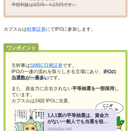
予想利益は
です。
3万円～4.2万円
カブスルは
幹事証券
にてIPOに参加します。
ワンポイント
主幹事は
SMBC日興証券
です。
IPOの一連の流れを取りしきる立場にあり、
IPOの
当選数が一番多い
です。
また、資金力に左右されない
平等抽選を一部採用
し
ています。
カブスルは24回 IPOに当選。
1人1票の平等抽選は、資金力
がない一般人でも当選を狙え
る！
ipokabu.net