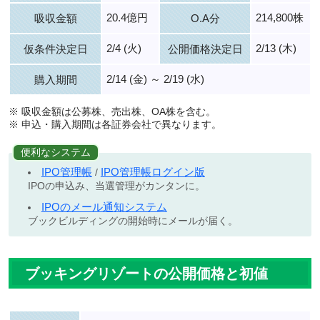
20.4億円
214,800株
吸収金額
O.A分
2/4 (火)
2/13 (木)
仮条件決定日
公開価格決定日
2/14 (金) ～ 2/19 (水)
購入期間
※ 吸収金額は公募株、売出株、OA株を含む。
※ 申込・購入期間は各証券会社で異なります。
便利なシステム
IPO管理帳
IPO管理帳ログイン版
/
IPOの申込み、当選管理がカンタンに。
IPOのメール通知システム
ブックビルディングの開始時にメールが届く。
ブッキングリゾートの公開価格と初値