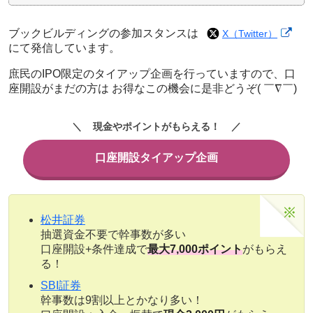
ブックビルディングの参加スタンスは
X（Twitter）
にて発信しています。
庶民のIPO限定のタイアップ企画を行っていますので、口
座開設がまだの方は お得なこの機会に是非どうぞ( ￣∇￣)
現金やポイントがもらえる！
口座開設タイアップ企画
松井証券
抽選資金不要で幹事数が多い
口座開設+条件達成で
最大7,000ポイント
がもらえ
る！
SBI証券
幹事数は9割以上とかなり多い！