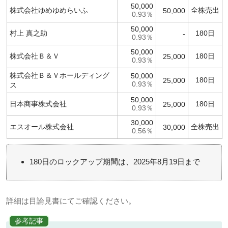
50,000
株式会社ゆめゆめらいふ
全株売出
50,000
0.93％
50,000
村上 真之助
180日
-
0.93％
50,000
株式会社Ｂ＆Ｖ
180日
25,000
0.93％
株式会社Ｂ＆Ｖホールディング
50,000
180日
25,000
0.93％
ス
50,000
日本商事株式会社
180日
25,000
0.93％
30,000
エスオール株式会社
全株売出
30,000
0.56％
180日のロックアップ期間は、2025年8月19日まで
詳細は目論見書にてご確認ください。
参考記事