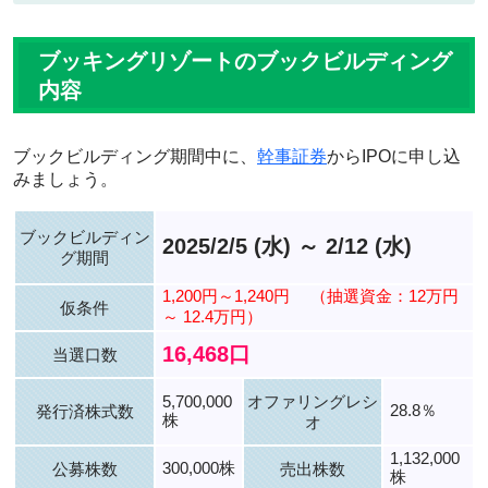
ブッキングリゾートのブックビルディング
内容
ブックビルディング期間中に、
幹事証券
からIPOに申し込
みましょう。
ブックビルディン
2025/2/5 (水) ～ 2/12 (水)
グ期間
1,200円～1,240円
（抽選資金：12万円
仮条件
～ 12.4万円）
16,468口
当選口数
5,700,000
オファリングレシ
28.8％
発行済株式数
株
オ
1,132,000
300,000株
公募株数
売出株数
株