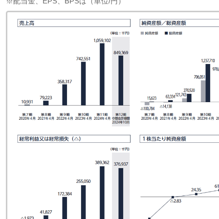
※配当金、EPS、BPSは（単位/円）