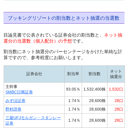
ブッキングリゾートの割当数とネット抽選の当選数
目論見書で公表されている証券会社の割当数と、
ネット抽
選分の当選数（個人配分）の予想
です。
割当数にネット抽選分のパーセンテージをかけた単純な計
算ですので、参考程度にお願いします。
ネット
証券会社
割当率
割当数
抽選分
主幹事
93.05％
1,532,400株
1,532口
SMBC日興証券
みずほ証券
1.74％
28,600株
28口
野村證券
1.74％
28,600株
28口
三菱UFJモルガン・スタンレー
1.74％
28,600株
28口
証券