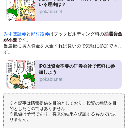
いる理由は？
ipokabu.net
みずほ証券
と
野村證券
はブックビルディング時の
抽選資金
が不要
です。
当選後に購入資金を入金すれば良いので気軽に参加できま
す。
IPOは資金不要の証券会社で気軽に参
加しよう
ipokabu.net
※本記事は情報提供を目的としており、投資の勧誘を目
的としたものではありません。
※数値は予想であり、将来の結果を保証するものではあ
りません。