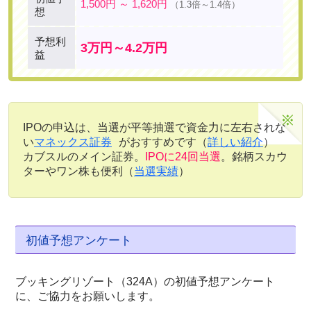
1,500円 ～ 1,620円
（1.3倍～1.4倍）
想
予想利
3万円～4.2万円
益
IPOの申込は、当選が平等抽選で資金力に左右されな
い
マネックス証券
がおすすめです（
詳しい紹介
）
カブスルのメイン証券。
IPOに24回当選
。銘柄スカウ
ターやワン株も便利（
当選実績
）
初値予想アンケート
ブッキングリゾート（324A）の初値予想アンケート
に、ご協力をお願いします。