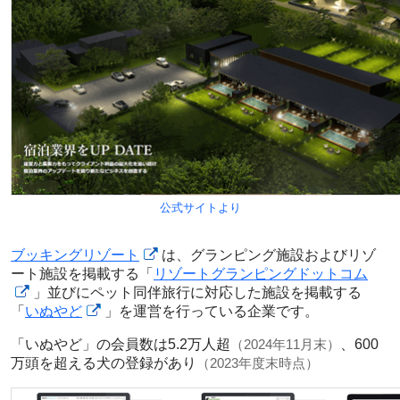
公式サイトより
ブッキングリゾート
は、グランピング施設およびリゾ
ート施設を掲載する「
リゾートグランピングドットコム
」並びにペット同伴旅行に対応した施設を掲載する
「
いぬやど
」を運営を行っている企業です。
「いぬやど」の会員数は5.2万人超
（2024年11月末）
、600
万頭を超える犬の登録があり
（2023年度末時点）