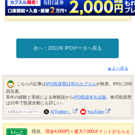
2011年 IPOデータへ戻る
▲上へ戻る
こちらの記事は
IPO投資歴21年のカブスル
が執筆。IPOに209
回当選。
長年の経験と実績による体験談から
IPO投資本を出版
。株式投資歴
は22年で投資全般にも詳しい。
X(Twitter）
YouTube
2.4万人のフォロワー
現在、
現金4,000円＋最大7,000ポイントがもらえ