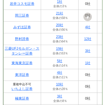
1社
岩井コスモ証券
0社
全体の3％
21社
岡三証券
0社
全体の58％
20社
みずほ証券
4社
全体の56％
23社
野村證券
12社
全体の64％
三菱UFJモルガン・ス
19社
3社
タンレー証券
全体の53％
5社
東海東京証券
1社
全体の14％
4社
東洋証券
0社
全体の11％
10社
重複申込不可
0社
いちよし証券
全体の28％
3社
極東証券
0社
全体の8％