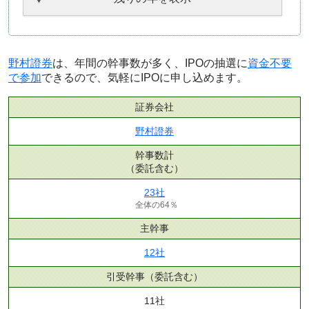
野村證券
は、年間の幹事数が多く、IPOの抽選に
資金不要
で参加
できるので、気軽にIPOに申し込めます。
証券会社
野村證券
幹事数計
（委託含む）
23社
全体の64％
主幹事
12社
引受幹事
（委託含む）
11社