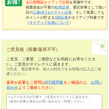
る口座開設タイアップ企画
を実施中です。
抽選資金が不要の
松井証券
、委託幹事として狙い
目の
三菱UFJ eスマート証券
、そして落選しても
ポイントが貯まる
SBI証券
がタイアップ対象です
（
タイアップ企画について
）
ご意見箱（投書/返答不可）
ご意見、ご要望、ご感想などお気軽にお寄せくださ
い。ご意見がダイレクトに届きます。
※氏名、電話番号等、個人の特定できる情報の記入はご遠
慮ください。
返答が必要なご質問は
IPO質問集
をご確認の上、
お問い
合わせ
よりご連絡ください。