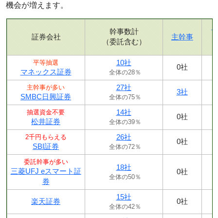
機会が増えます。
幹事数計
証券会社
主幹事
（委託含む）
10社
平等抽選
0社
マネックス証券
全体の28％
27社
主幹事が多い
3社
SMBC日興証券
全体の75％
14社
抽選資金不要
0社
松井証券
全体の39％
26社
2千円もらえる
0社
SBI証券
全体の72％
委託幹事が多い
18社
三菱UFJ eスマート証
0社
全体の50％
券
15社
楽天証券
0社
全体の42％