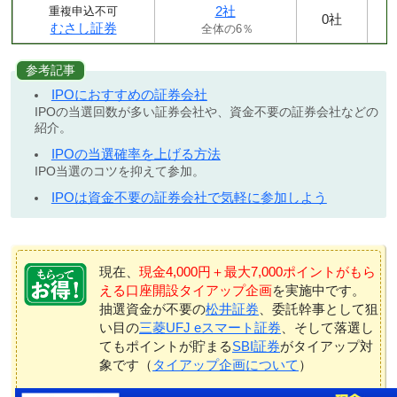
2社
重複申込不可
0社
むさし証券
全体の6％
参考記事
IPOにおすすめの証券会社
IPOの当選回数が多い証券会社や、資金不要の証券会社などの
紹介。
IPOの当選確率を上げる方法
IPO当選のコツを抑えて参加。
IPOは資金不要の証券会社で気軽に参加しよう
現在、
現金4,000円＋最大7,000ポイントがもら
える口座開設タイアップ企画
を実施中です。
抽選資金が不要の
松井証券
、委託幹事として狙
い目の
三菱UFJ eスマート証券
、そして落選し
てもポイントが貯まる
SBI証券
がタイアップ対
象です（
タイアップ企画について
）