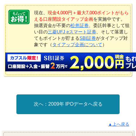
現在、
現金4,000円＋最大7,000ポイントがもら
える口座開設タイアップ企画
を実施中です。
抽選資金が不要の
松井証券
、委託幹事として狙
い目の
三菱UFJ eスマート証券
、そして落選し
てもポイントが貯まる
SBI証券
がタイアップ対
象です（
タイアップ企画について
）
2009年 IPOデータへ戻る
▲上へ戻る