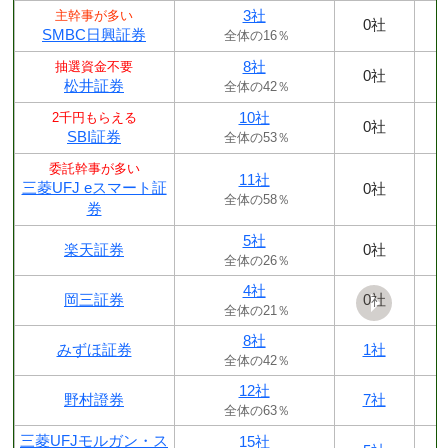
3社
主幹事が多い
0社
SMBC日興証券
全体の16％
8社
抽選資金不要
0社
松井証券
全体の42％
10社
2千円もらえる
0社
SBI証券
全体の53％
委託幹事が多い
11社
三菱UFJ eスマート証
0社
全体の58％
券
5社
楽天証券
0社
全体の26％
4社
岡三証券
0社
全体の21％
8社
みずほ証券
1社
全体の42％
12社
野村證券
7社
全体の63％
三菱UFJモルガン・ス
15社