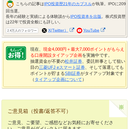
こちらの記事は
IPO投資歴21年のカブスル
が執筆。IPOに209
回当選。
長年の経験と実績による体験談から
IPO投資本を出版
。株式投資歴
は22年で投資全般にも詳しい。
X(Twitter）
YouTube
2.4万人のフォロワー
現在、
現金4,000円＋最大7,000ポイントがもらえ
る口座開設タイアップ企画
を実施中です。
抽選資金が不要の
松井証券
、委託幹事として狙い
目の
三菱UFJ eスマート証券
、そして落選しても
ポイントが貯まる
SBI証券
がタイアップ対象です
（
タイアップ企画について
）
ご意見箱（投書/返答不可）
ご意見、ご要望、ご感想などお気軽にお寄せくださ
い。ご意見がダイレクトに届きます。