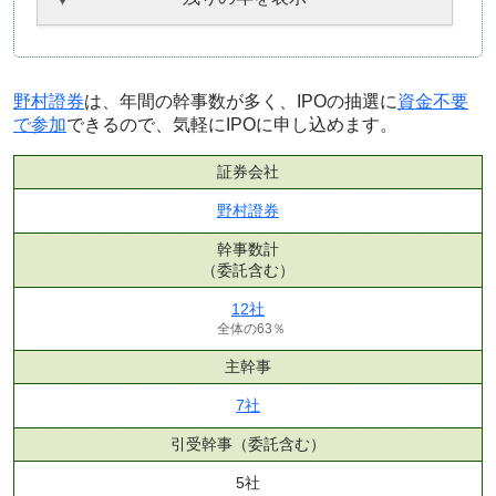
野村證券
は、年間の幹事数が多く、IPOの抽選に
資金不要
で参加
できるので、気軽にIPOに申し込めます。
証券会社
野村證券
幹事数計
（委託含む）
12社
全体の63％
主幹事
7社
引受幹事
（委託含む）
5社