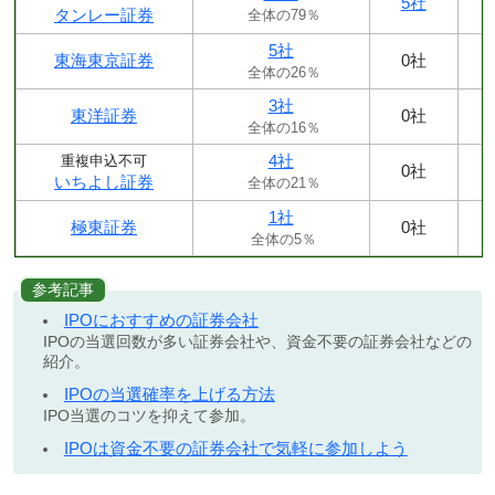
5社
タンレー証券
全体の79％
5社
東海東京証券
0社
全体の26％
3社
東洋証券
0社
全体の16％
4社
重複申込不可
0社
いちよし証券
全体の21％
1社
極東証券
0社
全体の5％
参考記事
IPOにおすすめの証券会社
IPOの当選回数が多い証券会社や、資金不要の証券会社などの
紹介。
IPOの当選確率を上げる方法
IPO当選のコツを抑えて参加。
IPOは資金不要の証券会社で気軽に参加しよう