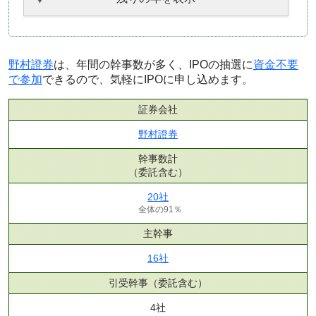
野村證券
は、年間の幹事数が多く、IPOの抽選に
資金不要
で参加
できるので、気軽にIPOに申し込めます。
証券会社
野村證券
幹事数計
（委託含む）
20社
全体の91％
主幹事
16社
引受幹事
（委託含む）
4社