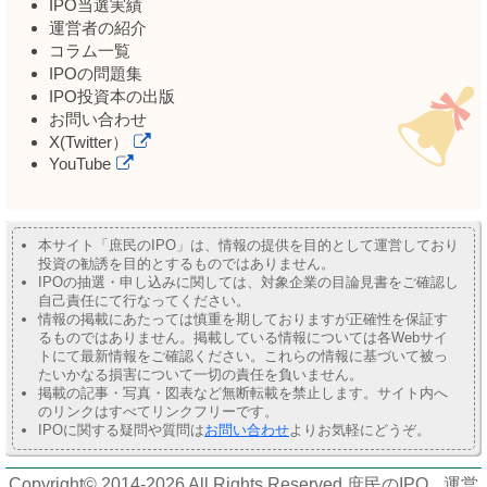
IPO当選実績
運営者の紹介
コラム一覧
IPOの問題集
IPO投資本の出版
お問い合わせ
X(Twitter）
YouTube
本サイト「庶民のIPO」は、情報の提供を目的として運営しており
投資の勧誘を目的とするものではありません。
IPOの抽選・申し込みに関しては、対象企業の目論見書をご確認し
自己責任にて行なってください。
情報の掲載にあたっては慎重を期しておりますが正確性を保証す
るものではありません。掲載している情報については各Webサイ
トにて最新情報をご確認ください。これらの情報に基づいて被っ
たいかなる損害について一切の責任を負いません。
掲載の記事・写真・図表など無断転載を禁止します。サイト内へ
のリンクはすべてリンクフリーです。
IPOに関する疑問や質問は
お問い合わせ
よりお気軽にどうぞ。
Copyright© 2014-2026 All Rights Reserved.
庶民のIPO
運営