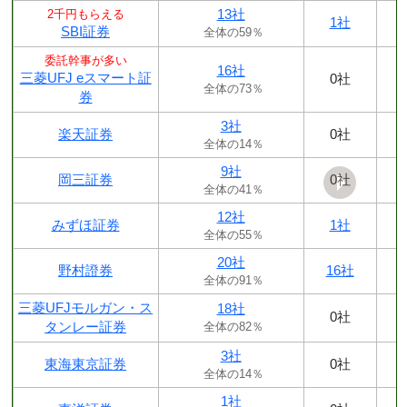
13社
2千円もらえる
1社
SBI証券
全体の59％
委託幹事が多い
16社
三菱UFJ eスマート証
0社
全体の73％
券
3社
楽天証券
0社
全体の14％
9社
岡三証券
0社
全体の41％
12社
みずほ証券
1社
全体の55％
20社
野村證券
16社
全体の91％
三菱UFJモルガン・ス
18社
0社
タンレー証券
全体の82％
3社
東海東京証券
0社
全体の14％
1社