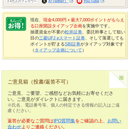
X(Twitter）
YouTube
2.4万人のフォロワー
現在、
現金4,000円＋最大7,000ポイントがもらえ
る口座開設タイアップ企画
を実施中です。
抽選資金が不要の
松井証券
、委託幹事として狙い
目の
三菱UFJ eスマート証券
、そして落選しても
ポイントが貯まる
SBI証券
がタイアップ対象です
（
タイアップ企画について
）
ご意見箱（投書/返答不可）
ご意見、ご要望、ご感想などお気軽にお寄せくださ
い。ご意見がダイレクトに届きます。
※氏名、電話番号等、個人の特定できる情報の記入はご遠
慮ください。
返答が必要なご質問は
IPO質問集
をご確認の上、
お問い
合わせ
よりご連絡ください。