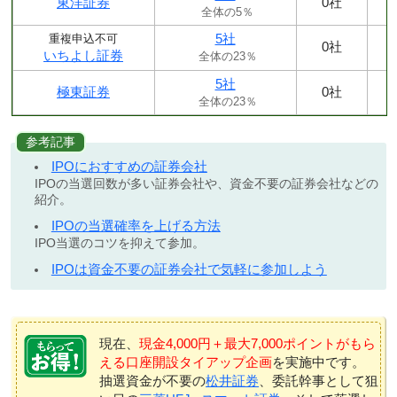
東洋証券
0社
全体の5％
5社
重複申込不可
0社
いちよし証券
全体の23％
5社
極東証券
0社
全体の23％
参考記事
IPOにおすすめの証券会社
IPOの当選回数が多い証券会社や、資金不要の証券会社などの
紹介。
IPOの当選確率を上げる方法
IPO当選のコツを抑えて参加。
IPOは資金不要の証券会社で気軽に参加しよう
現在、
現金4,000円＋最大7,000ポイントがもら
える口座開設タイアップ企画
を実施中です。
抽選資金が不要の
松井証券
、委託幹事として狙