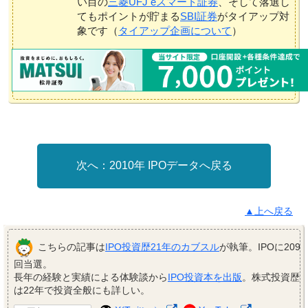
い目の
三菱UFJ eスマート証券
、そして落選し
てもポイントが貯まる
SBI証券
がタイアップ対
象です（
タイアップ企画について
）
2010年 IPOデータへ戻る
▲上へ戻る
こちらの記事は
IPO投資歴21年のカブスル
が執筆。IPOに209
回当選。
長年の経験と実績による体験談から
IPO投資本を出版
。株式投資歴
は22年で投資全般にも詳しい。