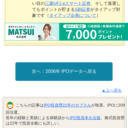
い目の
三菱UFJ eスマート証券
、そして落選し
てもポイントが貯まる
SBI証券
がタイアップ対
象です（
タイアップ企画について
）
2006年 IPOデータへ戻る
▲上へ戻る
こちらの記事は
IPO投資歴21年のカブスル
が執筆。IPOに209
回当選。
長年の経験と実績による体験談から
IPO投資本を出版
。株式投資歴
は22年で投資全般にも詳しい。