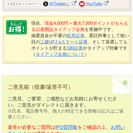
X(Twitter）
YouTube
2.4万人のフォロワー
現在、
現金4,000円＋最大7,000ポイントがもらえ
る口座開設タイアップ企画
を実施中です。
抽選資金が不要の
松井証券
、委託幹事として狙い
目の
三菱UFJ eスマート証券
、そして落選しても
ポイントが貯まる
SBI証券
がタイアップ対象です
（
タイアップ企画について
）
ご意見箱（投書/返答不可）
ご意見、ご要望、ご感想などお気軽にお寄せくださ
い。ご意見がダイレクトに届きます。
※氏名、電話番号等、個人の特定できる情報の記入はご遠
慮ください。
返答が必要なご質問は
IPO質問集
をご確認の上、
お問い