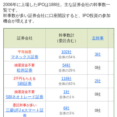
2006年に上場したIPOは188社。主な証券会社の幹事数一
覧です。
幹事数が多い証券会社に口座開設すると、IPO投資の参加
機会が増えます。
幹事数計
証券会社
主幹事
（委託含む）
102社
平等抽選
3社
マネックス証券
全体の54％
54社
抽選資金不要
0社
松井証券
全体の29％
118社
2千円もらえる
2社
SBI証券
全体の63％
1社
抽選資金不要
0社
SBIネオトレード証券
全体の1％
委託幹事が多い
6社
三菱UFJ eスマート証
0社
全体の3％
券