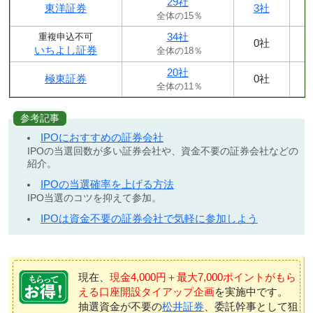
29社
東洋証券
3社
全体の15％
34社
重複申込不可
0社
いちよし証券
全体の18％
20社
極東証券
0社
全体の11％
参考記事
IPOにおすすめの証券会社
IPOの当選回数が多い証券会社や、資金不要の証券会社などの
紹介。
IPOの当選確率を上げる方法
IPO当選のコツを抑えて参加。
IPOは資金不要の証券会社で気軽に参加しよう
現在、
現金4,000円＋最大7,000ポイントがもら
える口座開設タイアップ企画
を実施中です。
抽選資金が不要の
松井証券
、委託幹事として狙