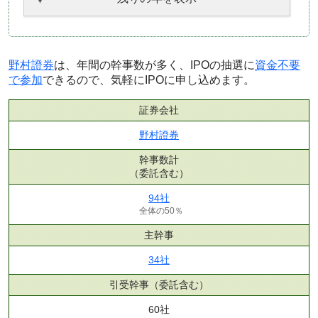
野村證券
は、年間の幹事数が多く、IPOの抽選に
資金不要
で参加
できるので、気軽にIPOに申し込めます。
証券会社
野村證券
幹事数計
（委託含む）
94社
全体の50％
主幹事
34社
引受幹事
（委託含む）
60社