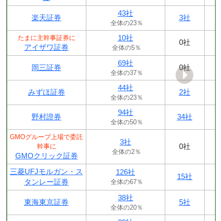
43社
楽天証券
3社
全体の23％
10社
たまに主幹事証券に
0社
アイザワ証券
全体の5％
69社
岡三証券
0社
全体の37％
44社
みずほ証券
2社
全体の23％
94社
野村證券
34社
全体の50％
GMOグループ上場で委託
3社
0社
幹事に
全体の2％
GMOクリック証券
三菱UFJモルガン・ス
126社
15社
タンレー証券
全体の67％
38社
東海東京証券
5社
全体の20％