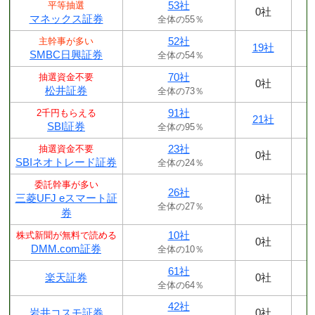
53社
平等抽選
0社
マネックス証券
全体の55％
52社
主幹事が多い
19社
SMBC日興証券
全体の54％
70社
抽選資金不要
0社
松井証券
全体の73％
91社
2千円もらえる
21社
SBI証券
全体の95％
23社
抽選資金不要
0社
SBIネオトレード証券
全体の24％
委託幹事が多い
26社
三菱UFJ eスマート証
0社
全体の27％
券
10社
株式新聞が無料で読める
0社
DMM.com証券
全体の10％
61社
楽天証券
0社
全体の64％
42社
岩井コスモ証券
0社