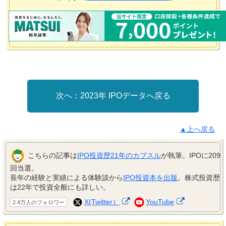
2023年 IPOデータへ戻る
▲上へ戻る
こちらの記事は
IPO投資歴21年のカブスル
が執筆。IPOに209
回当選。
長年の経験と実績による体験談から
IPO投資本を出版
。株式投資歴
は22年で投資全般にも詳しい。
X(Twitter）
YouTube
2.4万人のフォロワー