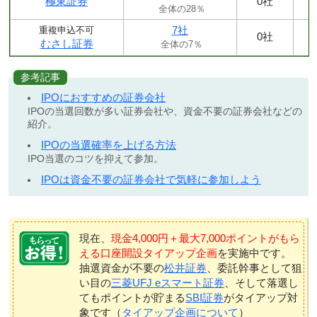
極東証券
0社
全体の28％
7社
重複申込不可
0社
むさし証券
全体の7％
参考記事
IPOにおすすめの証券会社
IPOの当選回数が多い証券会社や、資金不要の証券会社などの
紹介。
IPOの当選確率を上げる方法
IPO当選のコツを抑えて参加。
IPOは資金不要の証券会社で気軽に参加しよう
現在、
現金4,000円＋最大7,000ポイントがもら
える口座開設タイアップ企画
を実施中です。
抽選資金が不要の
松井証券
、委託幹事として狙
い目の
三菱UFJ eスマート証券
、そして落選し
てもポイントが貯まる
SBI証券
がタイアップ対
象です（
タイアップ企画について
）