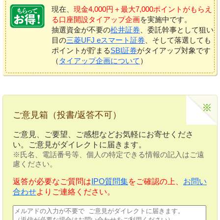
現在、
現金4,000円＋最大7,000ポイントがもらえ
る口座開設タイアップ企画
を実施中です。
抽選資金が不要の
松井証券
、委託幹事として狙い
目の
三菱UFJ eスマート証券
、そして落選しても
ポイントが貯まる
SBI証券
がタイアップ対象です
（
タイアップ企画について
）
ご意見箱（投書/返答不可）
ご意見、ご要望、ご感想などお気軽にお寄せくださ
い。ご意見がダイレクトに届きます。
※氏名、電話番号等、個人の特定できる情報の記入はご遠
慮ください。
返答が必要なご質問は
IPO質問集
をご確認の上、
お問い
合わせ
よりご連絡ください。