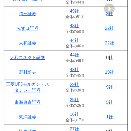
全体の44％
49社
岡三証券
3社
全体の51％
48社
みずほ証券
22社
全体の50％
44社
大和証券
22社
全体の46％
44社
大和コネクト証券
0社
全体の46％
43社
野村證券
19社
全体の45％
三菱UFJモルガン・ス
29社
9社
タンレー証券
全体の30％
25社
東海東京証券
5社
全体の26％
16社
東洋証券
1社
全体の17％
27社