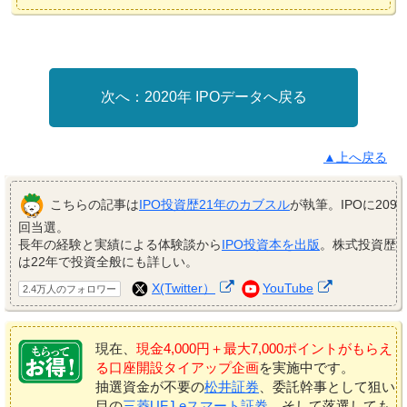
2020年 IPOデータへ戻る
▲上へ戻る
こちらの記事は
IPO投資歴21年のカブスル
が執筆。IPOに209
回当選。
長年の経験と実績による体験談から
IPO投資本を出版
。株式投資歴
は22年で投資全般にも詳しい。
X(Twitter）
YouTube
2.4万人のフォロワー
現在、
現金4,000円＋最大7,000ポイントがもらえ
る口座開設タイアップ企画
を実施中です。
抽選資金が不要の
松井証券
、委託幹事として狙い
目の
三菱UFJ eスマート証券
、そして落選しても