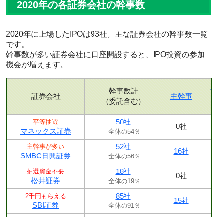
2020年の各証券会社の幹事数
2020年に上場したIPOは93社。主な証券会社の幹事数一覧
です。
幹事数が多い証券会社に口座開設すると、IPO投資の参加
機会が増えます。
幹事数計
証券会社
主幹事
（委託含む）
50社
平等抽選
0社
マネックス証券
全体の54％
52社
主幹事が多い
16社
SMBC日興証券
全体の56％
18社
抽選資金不要
0社
松井証券
全体の19％
85社
2千円もらえる
15社
SBI証券
全体の91％