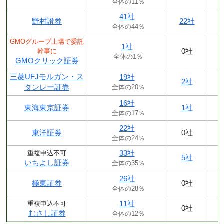
全体の11％
41社
野村證券
22社
全体の44％
GMOグループ上場で委託
1社
0社
幹事に
全体の1％
GMOクリック証券
三菱UFJモルガン・ス
19社
2社
タンレー証券
全体の20％
16社
東海東京証券
1社
全体の17％
22社
東洋証券
0社
全体の24％
33社
重複申込不可
5社
いちよし証券
全体の35％
26社
極東証券
0社
全体の28％
11社
重複申込不可
0社
むさし証券
全体の12％