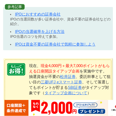
参考記事
IPOにおすすめの証券会社
IPOの当選回数が多い証券会社や、資金不要の証券会社などの
紹介。
IPOの当選確率を上げる方法
IPO当選のコツを抑えて参加。
IPOは資金不要の証券会社で気軽に参加しよう
現在、
現金4,000円＋最大7,000ポイントがもら
える口座開設タイアップ企画
を実施中です。
抽選資金が不要の
松井証券
、委託幹事として狙
い目の
三菱UFJ eスマート証券
、そして落選し
てもポイントが貯まる
SBI証券
がタイアップ対
象です（
タイアップ企画について
）