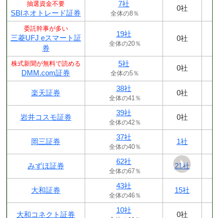
7社
抽選資金不要
0社
SBIネオトレード証券
全体の8％
委託幹事が多い
19社
三菱UFJ eスマート証
0社
全体の20％
券
5社
株式新聞が無料で読める
0社
DMM.com証券
全体の5％
38社
楽天証券
0社
全体の41％
39社
岩井コスモ証券
0社
全体の42％
37社
岡三証券
1社
全体の40％
62社
みずほ証券
21社
全体の67％
43社
大和証券
15社
全体の46％
10社
大和コネクト証券
0社