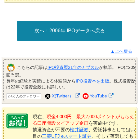
2006年 IPOデータへ戻る
▲上へ戻る
こちらの記事は
IPO投資歴21年のカブスル
が執筆。IPOに209
回当選。
長年の経験と実績による体験談から
IPO投資本を出版
。株式投資歴
は22年で投資全般にも詳しい。
X(Twitter）
YouTube
2.4万人のフォロワー
現在、
現金4,000円＋最大7,000ポイントがもらえ
る口座開設タイアップ企画
を実施中です。
抽選資金が不要の
松井証券
、委託幹事として狙い
目の
三菱UFJ eスマート証券
、そして落選しても