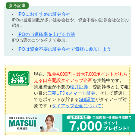
参考記事
IPOにおすすめの証券会社
IPOの当選回数が多い証券会社や、資金不要の証券会社などの
紹介。
IPOの当選確率を上げる方法
IPO当選のコツを抑えて参加。
IPOは資金不要の証券会社で気軽に参加しよう
現在、
現金4,000円＋最大7,000ポイントがもら
える口座開設タイアップ企画
を実施中です。
抽選資金が不要の
松井証券
、委託幹事として狙
い目の
三菱UFJ eスマート証券
、そして落選し
てもポイントが貯まる
SBI証券
がタイアップ対
象です（
タイアップ企画について
）