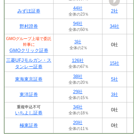
44社
みずほ証券
2社
全体の23％
94社
野村證券
34社
全体の50％
GMOグループ上場で委託
3社
0社
幹事に
全体の2％
GMOクリック証券
三菱UFJモルガン・ス
126社
15社
タンレー証券
全体の67％
38社
東海東京証券
5社
全体の20％
29社
東洋証券
3社
全体の15％
34社
重複申込不可
0社
いちよし証券
全体の18％
20社
極東証券
0社
全体の11％