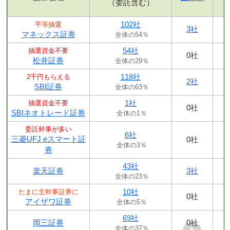
（委託含む）
102社
平等抽選
3社
マネックス証券
全体の54％
54社
抽選資金不要
0社
松井証券
全体の29％
118社
2千円もらえる
2社
SBI証券
全体の63％
1社
抽選資金不要
0社
SBIネオトレード証券
全体の1％
委託幹事が多い
6社
三菱UFJ eスマート証
0社
全体の3％
券
43社
楽天証券
3社
全体の23％
10社
たまに主幹事証券に
0社
アイザワ証券
全体の5％
69社
岡三証券
0社
全体の37％