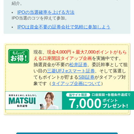
紹介。
IPOの当選確率を上げる方法
IPO当選のコツを抑えて参加。
IPOは資金不要の証券会社で気軽に参加しよう
現在、
現金4,000円＋最大7,000ポイントがもら
える口座開設タイアップ企画
を実施中です。
抽選資金が不要の
松井証券
、委託幹事として狙
い目の
三菱UFJ eスマート証券
、そして落選し
てもポイントが貯まる
SBI証券
がタイアップ対
象です（
タイアップ企画について
）