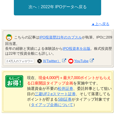
2022年 IPOデータへ戻る
▲上へ戻る
こちらの記事は
IPO投資歴21年のカブスル
が執筆。IPOに209
回当選。
長年の経験と実績による体験談から
IPO投資本を出版
。株式投資歴
は22年で投資全般にも詳しい。
X(Twitter）
YouTube
2.4万人のフォロワー
現在、
現金4,000円＋最大7,000ポイントがもらえ
る口座開設タイアップ企画
を実施中です。
抽選資金が不要の
松井証券
、委託幹事として狙い
目の
三菱UFJ eスマート証券
、そして落選しても
ポイントが貯まる
SBI証券
がタイアップ対象です
（
タイアップ企画について
）