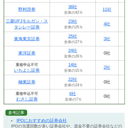
38社
野村證券
11社
全体の42％
三菱UFJモルガン・ス
23社
4社
タンレー証券
全体の25％
25社
東海東京証券
3社
全体の27％
24社
東洋証券
0社
全体の26％
14社
重複申込不可
2社
いちよし証券
全体の15％
22社
極東証券
0社
全体の24％
6社
重複申込不可
0社
むさし証券
全体の7％
参考記事
IPOにおすすめの証券会社
IPOの当選回数が多い証券会社や、資金不要の証券会社などの