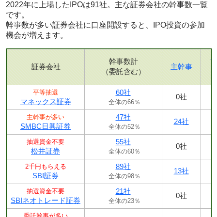
2022年に上場したIPOは91社。主な証券会社の幹事数一覧
です。
幹事数が多い証券会社に口座開設すると、IPO投資の参加
機会が増えます。
幹事数計
証券会社
主幹事
（委託含む）
60社
平等抽選
0社
マネックス証券
全体の66％
47社
主幹事が多い
24社
SMBC日興証券
全体の52％
55社
抽選資金不要
0社
松井証券
全体の60％
89社
2千円もらえる
13社
SBI証券
全体の98％
21社
抽選資金不要
0社
SBIネオトレード証券
全体の23％
委託幹事が多い