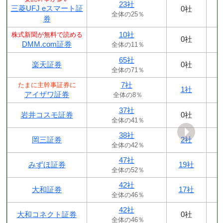
23社
三菱UFJ eスマート証
0社
全体の25％
券
10社
株式新聞が無料で読める
0社
DMM.com証券
全体の11％
65社
楽天証券
0社
全体の71％
7社
たまに主幹事証券に
1社
アイザワ証券
全体の8％
37社
岩井コスモ証券
0社
全体の41％
38社
岡三証券
2社
全体の42％
47社
みずほ証券
19社
全体の52％
42社
大和証券
17社
全体の46％
42社
大和コネクト証券
0社
全体の46％