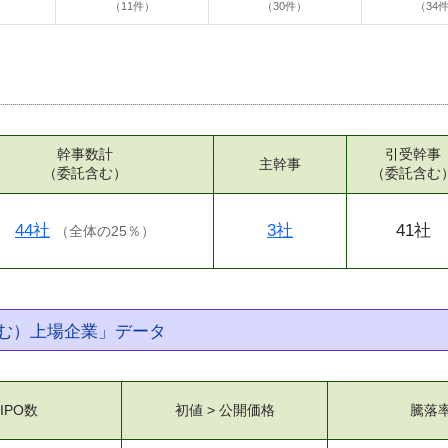
（11件）
（30件）
（34
幹事数計
引受幹事
主幹事
（委託含む）
（委託含む
44社
3社
41社
（
全体の25％
）
む）上場企業」データ
IPO数
初値 > 公開価格
騰落