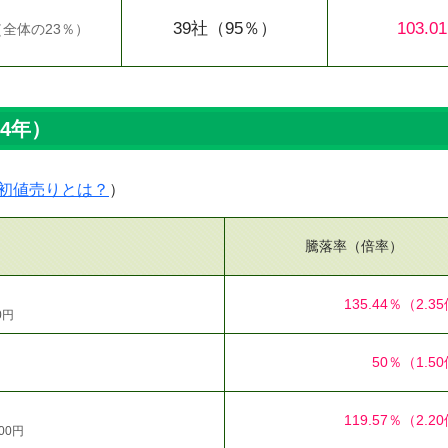
39社
（95％）
103.0
（
全体の23％
）
04年）
初値売りとは？
）
騰落率（倍率）
135.44％
（2.3
0円
50％
（1.5
119.57％
（2.2
00円