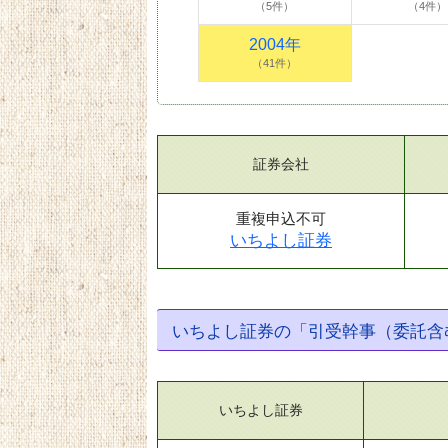
（5件）
（4件）
2004年
（41件）
証券会社
重複申込不可
いちよし証券
いちよし証券の「引受幹事（委託含
いちよし証券