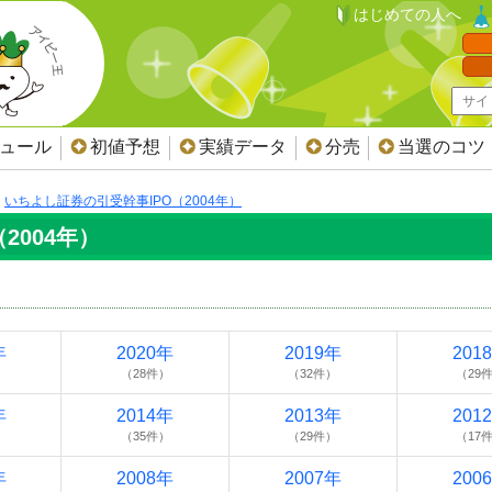
はじめての人へ
ジュール
初値予想
実績データ
分売
当選のコツ
いちよし証券の引受幹事IPO（2004年）
2004年）
年
2020年
2019年
201
）
（28件）
（32件）
（29
年
2014年
2013年
201
）
（35件）
（29件）
（17
年
2008年
2007年
200