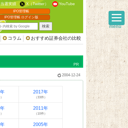
当選実績
X（Twitter）
YouTube
IPO管理帳
IPO管理帳 ログイン版
menu
コラム
おすすめ証券会社の比較
2004-12-24
8年
2017年
件）
（33件）
2年
2011年
件）
（10件）
6年
2005年