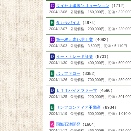
ダイセキ環境ソリューション
（1712）
2004/12/08
公開価格：160,000円、初値：320,00
タカラバイオ
（4974）
2004/12/07
公開価格：200,000円、初値：230,00
第一稀元素化学工業
（4082）
2004/12/03
公開価格：3,600円、初値：5,110円
イー・トレード証券
（8701）
2004/11/30
公開価格：400,000円、初値：500,00
バッファロー
（3352）
2004/11/26
公開価格：700,000円、初値：850,00
ＬＴＴバイオファーマ
（4566）
2004/11/25
公開価格：220,000円、初値：301,00
サンフロンティア不動産
（8934）
2004/11/19
公開価格：500,000円、初値：1,010,0
国際石油開発
（1604）
2004/11/17
公開価格：465,000円、初値：576,00