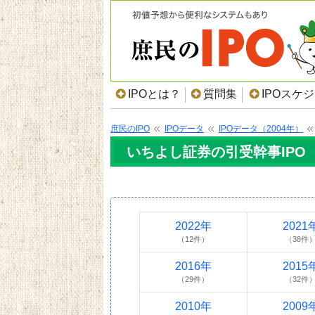
IPOとは？
質問集
IPOスケ
庶民のIPO
IPOデータ
IPOデータ（2004年）
いちよし証券の引受幹事IPO（
2022年
2021
（12件）
（38件
2016年
2015
（29件）
（32件
2010年
2009