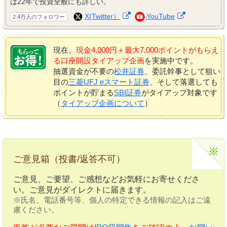
は22年で投資全般にも詳しい。
X(Twitter）
YouTube
2.4万人のフォロワー
現在、
現金4,000円＋最大7,000ポイントがもらえ
る口座開設タイアップ企画
を実施中です。
抽選資金が不要の
松井証券
、委託幹事として狙い
目の
三菱UFJ eスマート証券
、そして落選しても
ポイントが貯まる
SBI証券
がタイアップ対象です
（
タイアップ企画について
）
ご意見箱（投書/返答不可）
ご意見、ご要望、ご感想などお気軽にお寄せくださ
い。ご意見がダイレクトに届きます。
※氏名、電話番号等、個人の特定できる情報の記入はご遠
慮ください。