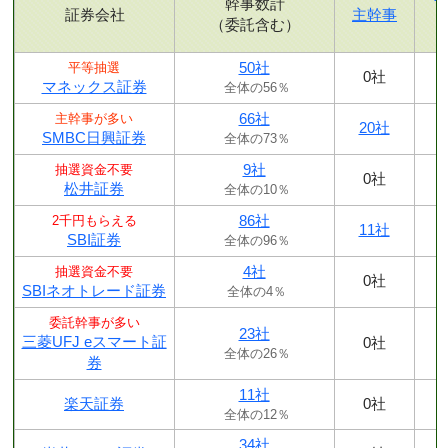
幹事数計
証券会社
主幹事
（委託含む）
50社
平等抽選
0社
マネックス証券
全体の56％
66社
主幹事が多い
20社
SMBC日興証券
全体の73％
9社
抽選資金不要
0社
松井証券
全体の10％
86社
2千円もらえる
11社
SBI証券
全体の96％
4社
抽選資金不要
0社
SBIネオトレード証券
全体の4％
委託幹事が多い
23社
三菱UFJ eスマート証
0社
全体の26％
券
11社
楽天証券
0社
全体の12％
34社