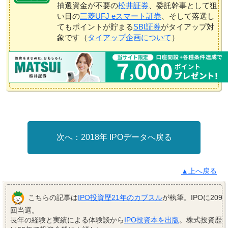
抽選資金が不要の
松井証券
、委託幹事として狙
い目の
三菱UFJ eスマート証券
、そして落選し
てもポイントが貯まる
SBI証券
がタイアップ対
象です（
タイアップ企画について
）
2018年 IPOデータへ戻る
▲上へ戻る
こちらの記事は
IPO投資歴21年のカブスル
が執筆。IPOに209
回当選。
長年の経験と実績による体験談から
IPO投資本を出版
。株式投資歴