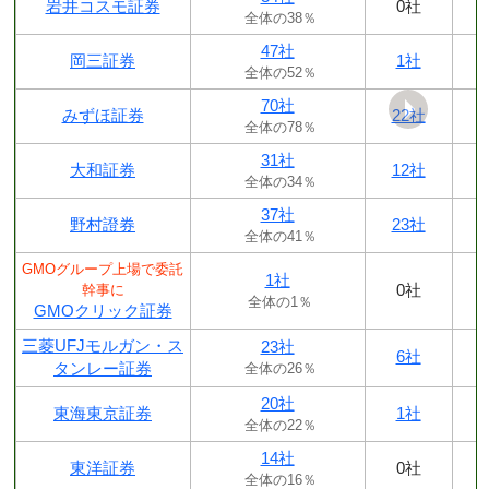
岩井コスモ証券
0社
全体の38％
47社
岡三証券
1社
全体の52％
70社
みずほ証券
22社
全体の78％
31社
大和証券
12社
全体の34％
37社
野村證券
23社
全体の41％
GMOグループ上場で委託
1社
0社
幹事に
全体の1％
GMOクリック証券
三菱UFJモルガン・ス
23社
6社
タンレー証券
全体の26％
20社
東海東京証券
1社
全体の22％
14社
東洋証券
0社
全体の16％