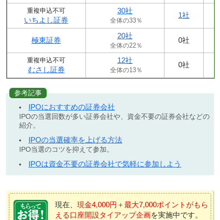
30社
重複申込不可
1社
いちよし証券
全体の33％
20社
極東証券
0社
全体の22％
12社
重複申込不可
0社
むさし証券
全体の13％
参考記事
IPOにおすすめの証券会社
IPOの当選回数が多い証券会社や、資金不要の証券会社などの
紹介。
IPOの当選確率を上げる方法
IPO当選のコツを抑えて参加。
IPOは資金不要の証券会社で気軽に参加しよう
現在、
現金4,000円＋最大7,000ポイントがもら
える口座開設タイアップ企画
を実施中です。