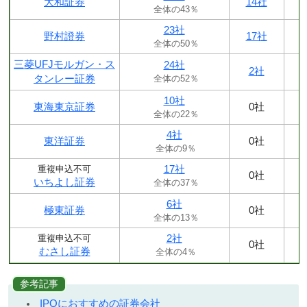
大和証券
14社
全体の43％
23社
野村證券
17社
全体の50％
三菱UFJモルガン・ス
24社
2社
タンレー証券
全体の52％
10社
東海東京証券
0社
全体の22％
4社
東洋証券
0社
全体の9％
17社
重複申込不可
0社
いちよし証券
全体の37％
6社
極東証券
0社
全体の13％
2社
重複申込不可
0社
むさし証券
全体の4％
参考記事
IPOにおすすめの証券会社