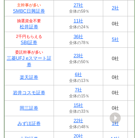
27社
主幹事が多い
2社
SMBC日興証券
全体の59％
11社
抽選資金不要
0社
松井証券
全体の24％
36社
2千円もらえる
5社
SBI証券
全体の78％
委託幹事が多い
23社
三菱UFJ eスマート証
0社
全体の50％
券
6社
楽天証券
0社
全体の13％
7社
岩井コスモ証券
0社
全体の15％
15社
岡三証券
0社
全体の33％
22社
みずほ証券
1社
全体の48％
20社