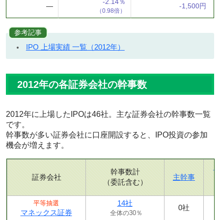
-2.14％
―
-1,500円
（0.98倍）
参考記事
IPO 上場実績 一覧（2012年）
2012年の各証券会社の幹事数
2012年に上場したIPOは46社。主な証券会社の幹事数一覧
です。
幹事数が多い証券会社に口座開設すると、IPO投資の参加
機会が増えます。
幹事数計
証券会社
主幹事
（委託含む）
14社
平等抽選
0社
マネックス証券
全体の30％