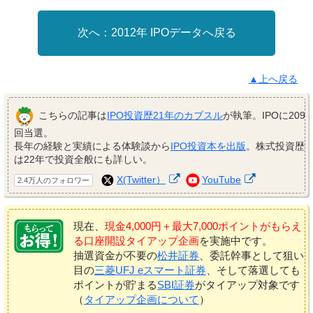
2012年 IPOデータへ戻る
▲上へ戻る
こちらの記事は
IPO投資歴21年のカブスル
が執筆。IPOに209
回当選。
長年の経験と実績による体験談から
IPO投資本を出版
。株式投資歴
は22年で投資全般にも詳しい。
X(Twitter）
YouTube
2.4万人のフォロワー
現在、
現金4,000円＋最大7,000ポイントがもらえ
る口座開設タイアップ企画
を実施中です。
抽選資金が不要の
松井証券
、委託幹事として狙い
目の
三菱UFJ eスマート証券
、そして落選しても
ポイントが貯まる
SBI証券
がタイアップ対象です
（
タイアップ企画について
）