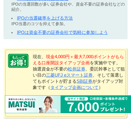
IPOの当選回数が多い証券会社や、資金不要の証券会社などの
紹介。
IPOの当選確率を上げる方法
IPO当選のコツを抑えて参加。
IPOは資金不要の証券会社で気軽に参加しよう
現在、
現金4,000円＋最大7,000ポイントがもら
える口座開設タイアップ企画
を実施中です。
抽選資金が不要の
松井証券
、委託幹事として狙
い目の
三菱UFJ eスマート証券
、そして落選し
てもポイントが貯まる
SBI証券
がタイアップ対
象です（
タイアップ企画について
）