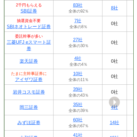
83社
2千円もらえる
8社
SBI証券
全体の92％
7社
抽選資金不要
0社
SBIネオトレード証券
全体の8％
委託幹事が多い
27社
三菱UFJ eスマート証
0社
全体の30％
券
4社
楽天証券
0社
全体の4％
10社
たまに主幹事証券に
0社
アイザワ証券
全体の11％
39社
岩井コスモ証券
0社
全体の43％
35社
岡三証券
4社
全体の39％
60社
みずほ証券
14社
全体の67％
41社