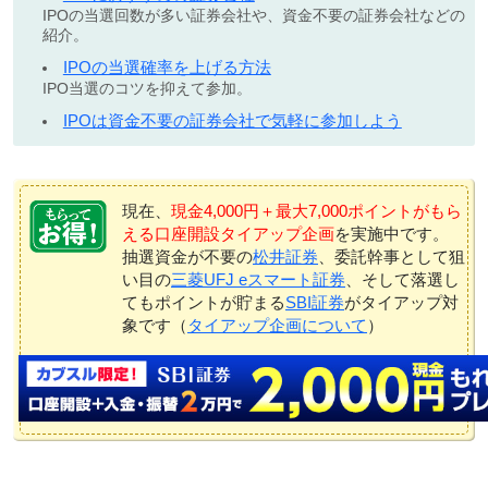
IPOの当選回数が多い証券会社や、資金不要の証券会社などの
紹介。
IPOの当選確率を上げる方法
IPO当選のコツを抑えて参加。
IPOは資金不要の証券会社で気軽に参加しよう
現在、
現金4,000円＋最大7,000ポイントがもら
える口座開設タイアップ企画
を実施中です。
抽選資金が不要の
松井証券
、委託幹事として狙
い目の
三菱UFJ eスマート証券
、そして落選し
てもポイントが貯まる
SBI証券
がタイアップ対
象です（
タイアップ企画について
）