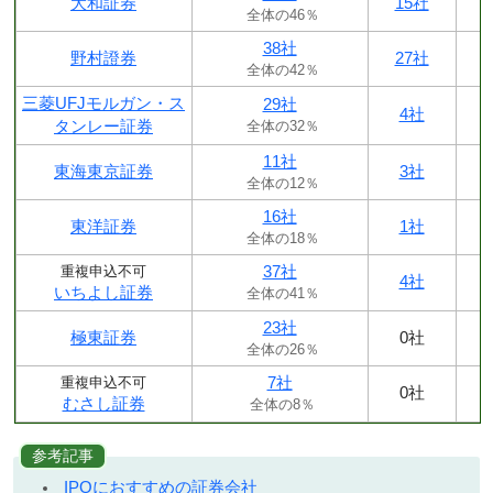
大和証券
15社
全体の46％
38社
野村證券
27社
全体の42％
三菱UFJモルガン・ス
29社
4社
タンレー証券
全体の32％
11社
東海東京証券
3社
全体の12％
16社
東洋証券
1社
全体の18％
37社
重複申込不可
4社
いちよし証券
全体の41％
23社
極東証券
0社
全体の26％
7社
重複申込不可
0社
むさし証券
全体の8％
参考記事
IPOにおすすめの証券会社