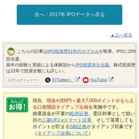
2017年 IPOデータへ戻る
▲上へ戻る
こちらの記事は
IPO投資歴21年のカブスル
が執筆。IPOに209
回当選。
長年の経験と実績による体験談から
IPO投資本を出版
。株式投資歴
は22年で投資全般にも詳しい。
X(Twitter）
YouTube
2.4万人のフォロワー
現在、
現金4,000円＋最大7,000ポイントがもらえ
る口座開設タイアップ企画
を実施中です。
抽選資金が不要の
松井証券
、委託幹事として狙い
目の
三菱UFJ eスマート証券
、そして落選しても
ポイントが貯まる
SBI証券
がタイアップ対象です
（
タイアップ企画について
）