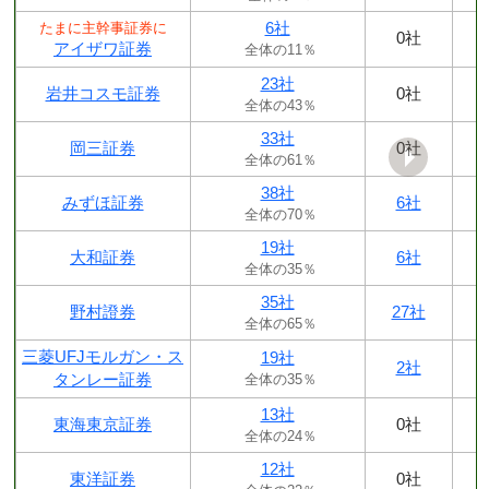
6社
たまに主幹事証券に
0社
アイザワ証券
全体の11％
23社
岩井コスモ証券
0社
全体の43％
33社
岡三証券
0社
全体の61％
38社
みずほ証券
6社
全体の70％
19社
大和証券
6社
全体の35％
35社
野村證券
27社
全体の65％
三菱UFJモルガン・ス
19社
2社
タンレー証券
全体の35％
13社
東海東京証券
0社
全体の24％
12社
東洋証券
0社