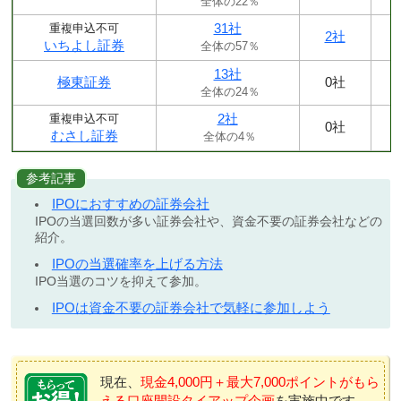
全体の22％
31社
重複申込不可
2社
いちよし証券
全体の57％
13社
極東証券
0社
全体の24％
2社
重複申込不可
0社
むさし証券
全体の4％
参考記事
IPOにおすすめの証券会社
IPOの当選回数が多い証券会社や、資金不要の証券会社などの
紹介。
IPOの当選確率を上げる方法
IPO当選のコツを抑えて参加。
IPOは資金不要の証券会社で気軽に参加しよう
現在、
現金4,000円＋最大7,000ポイントがもら
える口座開設タイアップ企画
を実施中です。