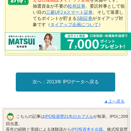
抽選資金が不要の
松井証券
、委託幹事として狙
い目の
三菱UFJ eスマート証券
、そして落選し
てもポイントが貯まる
SBI証券
がタイアップ対
象です（
タイアップ企画について
）
2013年 IPOデータへ戻る
▲上へ戻る
こちらの記事は
IPO投資歴21年のカブスル
が執筆。IPOに209
回当選。
長年の経験と実績による体験談から
IPO投資本を出版
。株式投資歴