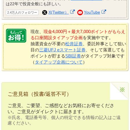
は22年で投資全般にも詳しい。
X(Twitter）
YouTube
2.4万人のフォロワー
現在、
現金4,000円＋最大7,000ポイントがもらえ
る口座開設タイアップ企画
を実施中です。
抽選資金が不要の
松井証券
、委託幹事として狙い
目の
三菱UFJ eスマート証券
、そして落選しても
ポイントが貯まる
SBI証券
がタイアップ対象です
（
タイアップ企画について
）
ご意見箱（投書/返答不可）
ご意見、ご要望、ご感想などお気軽にお寄せくださ
い。ご意見がダイレクトに届きます。
※氏名、電話番号等、個人の特定できる情報の記入はご遠
慮ください。