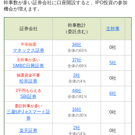
幹事数が多い証券会社に口座開設すると、IPO投資の参加
機会が増えます。
幹事数計
証券会社
主幹事
（委託含む）
34社
平等抽選
0社
マネックス証券
全体の63％
37社
主幹事が多い
5社
SMBC日興証券
全体の69％
2社
抽選資金不要
0社
松井証券
全体の4％
44社
2千円もらえる
6社
SBI証券
全体の81％
委託幹事が多い
16社
三菱UFJ eスマート証
0社
全体の30％
券
2社
楽天証券
0社
全体の4％