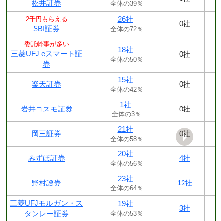
松井証券
全体の39％
26社
2千円もらえる
0社
SBI証券
全体の72％
委託幹事が多い
18社
三菱UFJ eスマート証
0社
全体の50％
券
15社
楽天証券
0社
全体の42％
1社
岩井コスモ証券
0社
全体の3％
21社
岡三証券
0社
全体の58％
20社
みずほ証券
4社
全体の56％
23社
野村證券
12社
全体の64％
三菱UFJモルガン・ス
19社
3社
タンレー証券
全体の53％