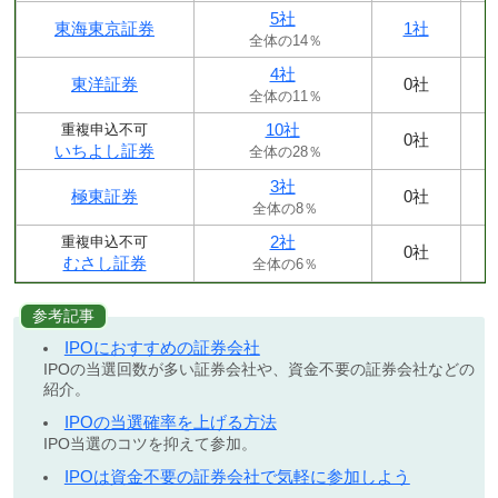
5社
東海東京証券
1社
全体の14％
4社
東洋証券
0社
全体の11％
10社
重複申込不可
0社
いちよし証券
全体の28％
3社
極東証券
0社
全体の8％
2社
重複申込不可
0社
むさし証券
全体の6％
参考記事
IPOにおすすめの証券会社
IPOの当選回数が多い証券会社や、資金不要の証券会社などの
紹介。
IPOの当選確率を上げる方法
IPO当選のコツを抑えて参加。
IPOは資金不要の証券会社で気軽に参加しよう