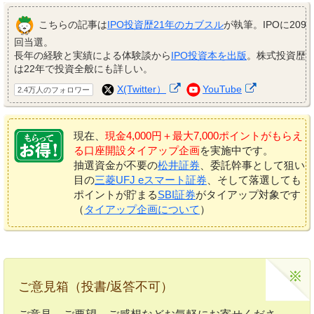
こちらの記事は
IPO投資歴21年のカブスル
が執筆。IPOに209
回当選。
長年の経験と実績による体験談から
IPO投資本を出版
。株式投資歴
は22年で投資全般にも詳しい。
X(Twitter）
YouTube
2.4万人のフォロワー
現在、
現金4,000円＋最大7,000ポイントがもらえ
る口座開設タイアップ企画
を実施中です。
抽選資金が不要の
松井証券
、委託幹事として狙い
目の
三菱UFJ eスマート証券
、そして落選しても
ポイントが貯まる
SBI証券
がタイアップ対象です
（
タイアップ企画について
）
ご意見箱（投書/返答不可）