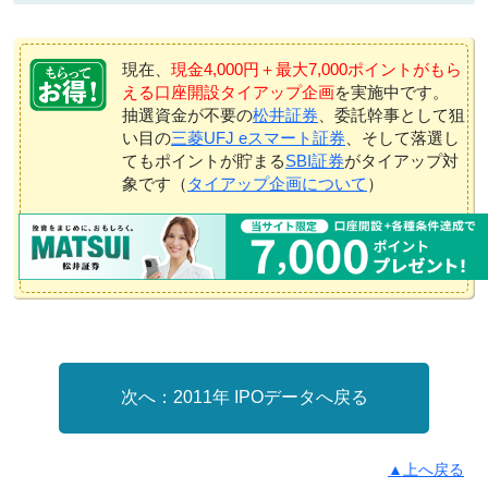
現在、
現金4,000円＋最大7,000ポイントがもら
える口座開設タイアップ企画
を実施中です。
抽選資金が不要の
松井証券
、委託幹事として狙
い目の
三菱UFJ eスマート証券
、そして落選し
てもポイントが貯まる
SBI証券
がタイアップ対
象です（
タイアップ企画について
）
2011年 IPOデータへ戻る
▲上へ戻る