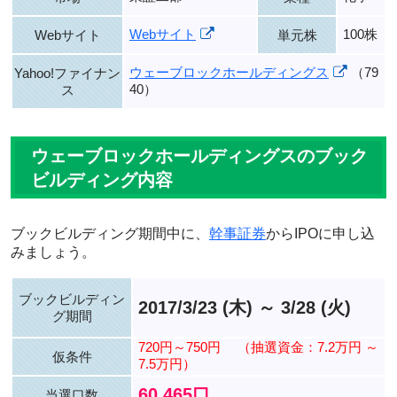
Webサイト
100株
Webサイト
単元株
ウェーブロックホールディングス
（79
Yahoo!ファイナン
40）
ス
ウェーブロックホールディングスのブック
ビルディング内容
ブックビルディング期間中に、
幹事証券
からIPOに申し込
みましょう。
ブックビルディン
2017/3/23 (木) ～ 3/28 (火)
グ期間
720円～750円
（抽選資金：7.2万円 ～
仮条件
7.5万円）
60,465口
当選口数