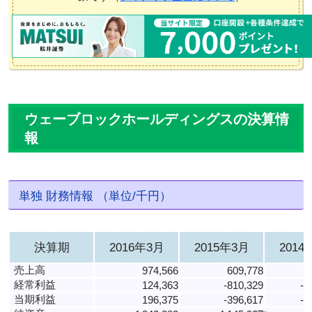
ウェーブロックホールディングスの決算情
報
単独 財務情報 （単位/千円）
決算期
2016年3月
2015年3月
2014
売上高
974,566
609,778
経常利益
124,363
-810,329
-1
当期利益
196,375
-396,617
-1