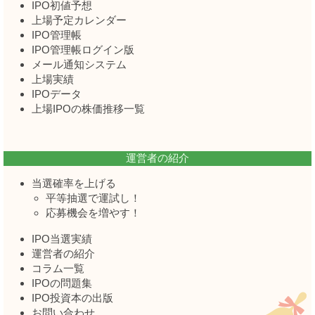
IPO初値予想
上場予定カレンダー
IPO管理帳
IPO管理帳ログイン版
メール通知システム
上場実績
IPOデータ
上場IPOの株価推移一覧
運営者の紹介
当選確率を上げる
平等抽選で運試し！
応募機会を増やす！
IPO当選実績
運営者の紹介
コラム一覧
IPOの問題集
IPO投資本の出版
お問い合わせ