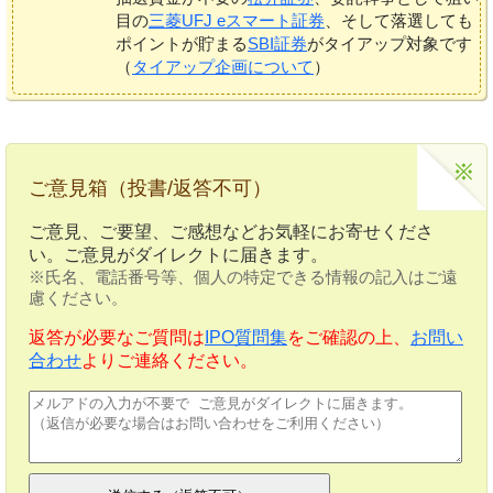
目の
三菱UFJ eスマート証券
、そして落選しても
ポイントが貯まる
SBI証券
がタイアップ対象です
（
タイアップ企画について
）
ご意見箱（投書/返答不可）
ご意見、ご要望、ご感想などお気軽にお寄せくださ
い。ご意見がダイレクトに届きます。
※氏名、電話番号等、個人の特定できる情報の記入はご遠
慮ください。
返答が必要なご質問は
IPO質問集
をご確認の上、
お問い
合わせ
よりご連絡ください。