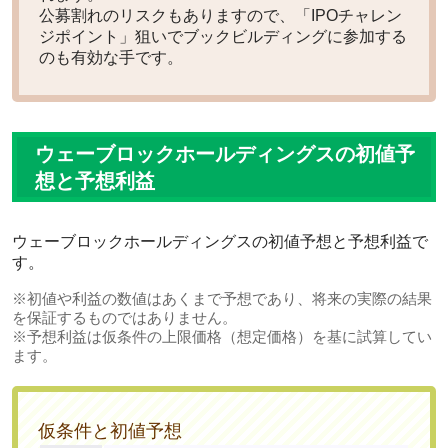
公募割れのリスクもありますので、
「IPOチャレン
ジポイント」狙い
でブックビルディングに参加する
のも有効な手です。
ウェーブロックホールディングスの初値予
想と予想利益
ウェーブロックホールディングスの初値予想と予想利益で
す。
※初値や利益の数値はあくまで予想であり、将来の実際の結果
を保証するものではありません。
※予想利益は仮条件の上限価格（想定価格）を基に試算してい
ます。
仮条件と初値予想