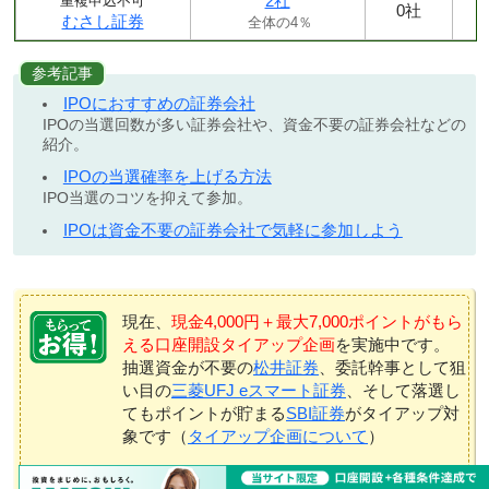
2社
重複申込不可
0社
むさし証券
全体の4％
参考記事
IPOにおすすめの証券会社
IPOの当選回数が多い証券会社や、資金不要の証券会社などの
紹介。
IPOの当選確率を上げる方法
IPO当選のコツを抑えて参加。
IPOは資金不要の証券会社で気軽に参加しよう
現在、
現金4,000円＋最大7,000ポイントがもら
える口座開設タイアップ企画
を実施中です。
抽選資金が不要の
松井証券
、委託幹事として狙
い目の
三菱UFJ eスマート証券
、そして落選し
てもポイントが貯まる
SBI証券
がタイアップ対
象です（
タイアップ企画について
）