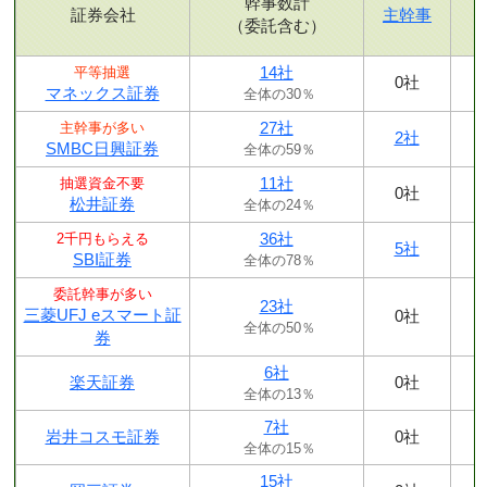
幹事数計
証券会社
主幹事
（委託含む）
14社
平等抽選
0社
マネックス証券
全体の30％
27社
主幹事が多い
2社
SMBC日興証券
全体の59％
11社
抽選資金不要
0社
松井証券
全体の24％
36社
2千円もらえる
5社
SBI証券
全体の78％
委託幹事が多い
23社
三菱UFJ eスマート証
0社
全体の50％
券
6社
楽天証券
0社
全体の13％
7社
岩井コスモ証券
0社
全体の15％
15社