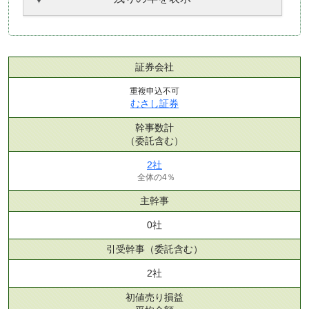
証券会社
重複申込不可
むさし証券
幹事数計
（委託含む）
2社
全体の4％
主幹事
0社
引受幹事
（委託含む）
2社
初値売り損益