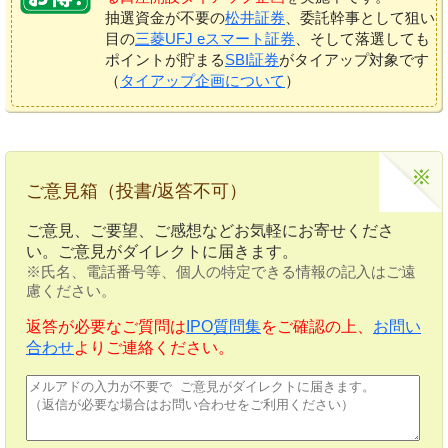
抽選資金が不要の
松井証券
、委託幹事として狙い
目の
三菱UFJ eスマート証券
、そして落選しても
ポイントが貯まる
SBI証券
がタイアップ対象です
（
タイアップ企画について
）
ご意見箱（投書/返答不可）
ご意見、ご要望、ご感想などお気軽にお寄せくださ
い。ご意見がダイレクトに届きます。
※氏名、電話番号等、個人の特定できる情報の記入はご遠
慮ください。
返答が必要なご質問は
IPO質問集
をご確認の上、
お問い
合わせ
よりご連絡ください。