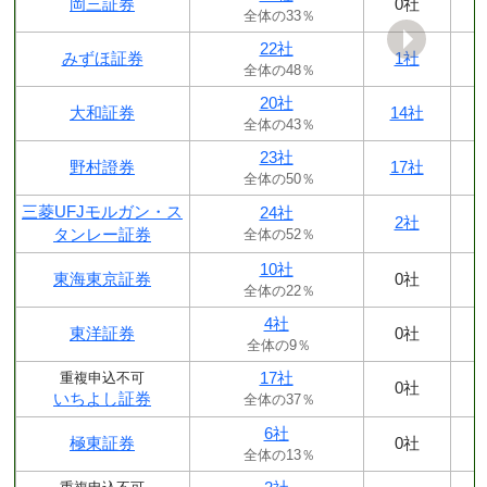
岡三証券
0社
全体の33％
22社
みずほ証券
1社
全体の48％
20社
大和証券
14社
全体の43％
23社
野村證券
17社
全体の50％
三菱UFJモルガン・ス
24社
2社
タンレー証券
全体の52％
10社
東海東京証券
0社
全体の22％
4社
東洋証券
0社
全体の9％
17社
重複申込不可
0社
いちよし証券
全体の37％
6社
極東証券
0社
全体の13％