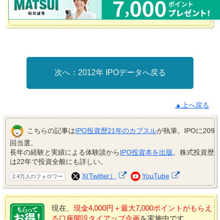
2012年 IPOデータへ戻る
▲上へ戻る
こちらの記事は
IPO投資歴21年のカブスル
が執筆。IPOに209
回当選。
長年の経験と実績による体験談から
IPO投資本を出版
。株式投資歴
は22年で投資全般にも詳しい。
X(Twitter）
YouTube
2.4万人のフォロワー
現在、
現金4,000円＋最大7,000ポイントがもらえ
る口座開設タイアップ企画
を実施中です。