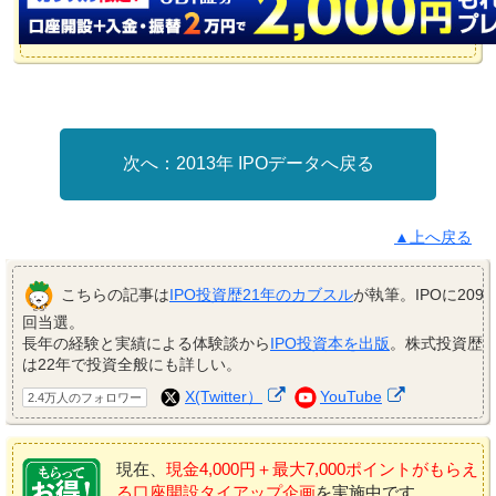
2013年 IPOデータへ戻る
▲上へ戻る
こちらの記事は
IPO投資歴21年のカブスル
が執筆。IPOに209
回当選。
長年の経験と実績による体験談から
IPO投資本を出版
。株式投資歴
は22年で投資全般にも詳しい。
X(Twitter）
YouTube
2.4万人のフォロワー
現在、
現金4,000円＋最大7,000ポイントがもらえ
る口座開設タイアップ企画
を実施中です。