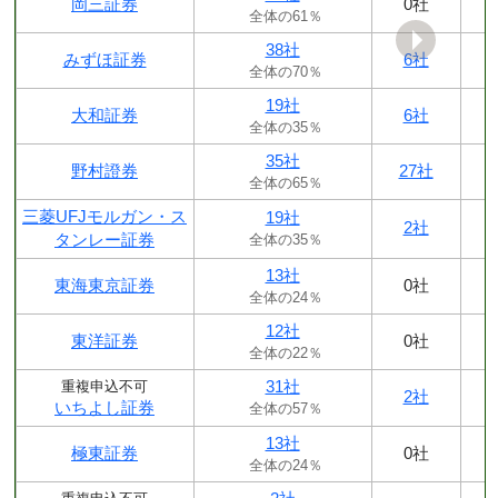
岡三証券
0社
全体の61％
38社
みずほ証券
6社
全体の70％
19社
大和証券
6社
全体の35％
35社
野村證券
27社
全体の65％
三菱UFJモルガン・ス
19社
2社
タンレー証券
全体の35％
13社
東海東京証券
0社
全体の24％
12社
東洋証券
0社
全体の22％
31社
重複申込不可
2社
いちよし証券
全体の57％
13社
極東証券
0社
全体の24％