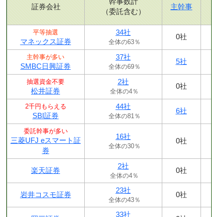
幹事数計
証券会社
主幹事
（委託含む）
34社
平等抽選
0社
マネックス証券
全体の63％
37社
主幹事が多い
5社
SMBC日興証券
全体の69％
2社
抽選資金不要
0社
松井証券
全体の4％
44社
2千円もらえる
6社
SBI証券
全体の81％
委託幹事が多い
16社
三菱UFJ eスマート証
0社
全体の30％
券
2社
楽天証券
0社
全体の4％
23社
岩井コスモ証券
0社
全体の43％
33社