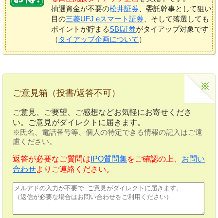
抽選資金が不要の
松井証券
、委託幹事として狙い
目の
三菱UFJ eスマート証券
、そして落選しても
ポイントが貯まる
SBI証券
がタイアップ対象です
（
タイアップ企画について
）
ご意見箱（投書/返答不可）
ご意見、ご要望、ご感想などお気軽にお寄せくださ
い。ご意見がダイレクトに届きます。
※氏名、電話番号等、個人の特定できる情報の記入はご遠
慮ください。
返答が必要なご質問は
IPO質問集
をご確認の上、
お問い
合わせ
よりご連絡ください。