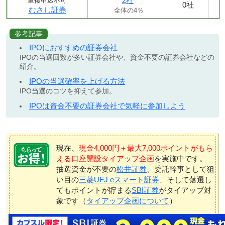
2社
重複申込不可
0社
むさし証券
全体の4％
参考記事
IPOにおすすめの証券会社
IPOの当選回数が多い証券会社や、資金不要の証券会社などの
紹介。
IPOの当選確率を上げる方法
IPO当選のコツを抑えて参加。
IPOは資金不要の証券会社で気軽に参加しよう
現在、
現金4,000円＋最大7,000ポイントがもら
える口座開設タイアップ企画
を実施中です。
抽選資金が不要の
松井証券
、委託幹事として狙
い目の
三菱UFJ eスマート証券
、そして落選し
てもポイントが貯まる
SBI証券
がタイアップ対
象です（
タイアップ企画について
）