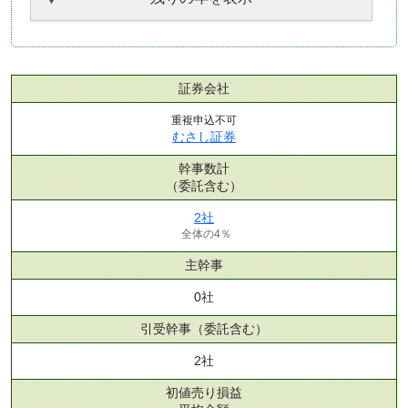
証券会社
重複申込不可
むさし証券
幹事数計
（委託含む）
2社
全体の4％
主幹事
0社
引受幹事
（委託含む）
2社
初値売り損益