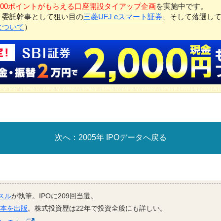
7,000ポイントがもらえる口座開設タイアップ企画
を実施中です。
、委託幹事として狙い目の
三菱UFJ eスマート証券
、そして落選し
について
）
2005年 IPOデータへ戻る
スル
が執筆。IPOに209回当選。
資本を出版
。株式投資歴は22年で投資全般にも詳しい。