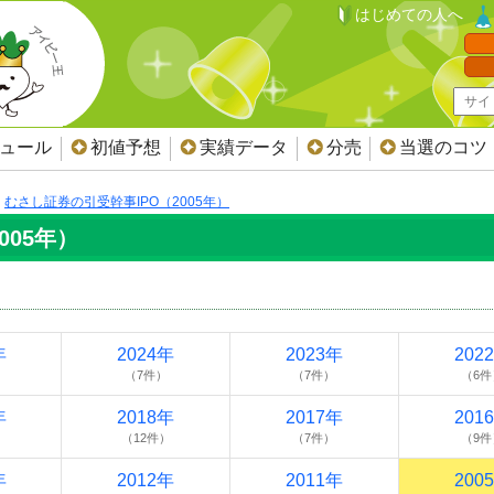
はじめての人へ
ジュール
初値予想
実績データ
分売
当選のコツ
むさし証券の引受幹事IPO（2005年）
005年）
年
2024年
2023年
202
（7件）
（7件）
（6件
年
2018年
2017年
201
（12件）
（7件）
（9件
年
2012年
2011年
200