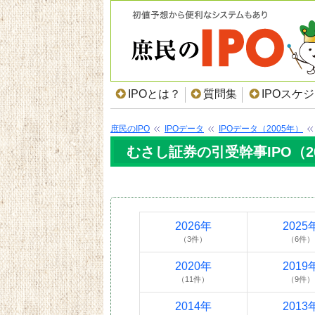
IPOとは？
質問集
IPOスケ
庶民のIPO
IPOデータ
IPOデータ（2005年）
むさし証券の引受幹事IPO（2
2026年
2025
（3件）
（6件）
2020年
2019
（11件）
（9件）
2014年
2013