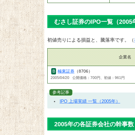
むさし証券のIPO一覧（2005
初値売りによる損益と、騰落率です。（
企業名
極東証券
（8706）
2005/04/20
公開価格：700円、初値：961円
参考記事
IPO 上場実績 一覧（2005年）
2005年の各証券会社の幹事数