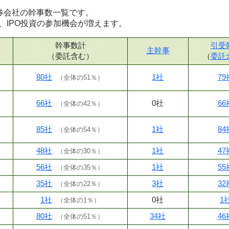
な証券会社の幹事数一覧です。
、IPO投資の参加機会が増えます。
幹事数計
引受
主幹事
（委託含む）
（
委託
80社
1社
79
（
全体の51％
）
66社
0社
66
（
全体の42％
）
85社
1社
84
（
全体の54％
）
48社
1社
47
（
全体の30％
）
56社
1社
55
（
全体の35％
）
35社
3社
32
（
全体の22％
）
1社
0社
1
（
全体の1％
）
80社
34社
46
（
全体の51％
）