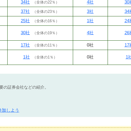
34社
4社
30
（
全体の22％
）
37社
3社
34
（
全体の23％
）
25社
1社
24
（
全体の16％
）
30社
4社
26
（
全体の19％
）
17社
0社
17
（
全体の11％
）
1社
0社
1
（
全体の1％
）
不要の証券会社などの紹介。
参加しよう