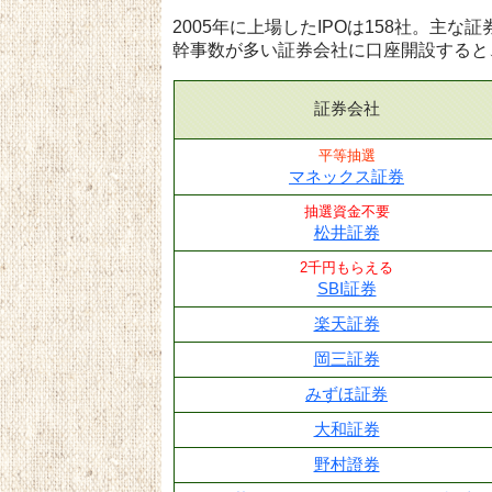
2005年に上場したIPOは158社。主
幹事数が多い証券会社に口座開設すると
証券会社
平等抽選
マネックス証券
抽選資金不要
松井証券
2千円もらえる
SBI証券
楽天証券
岡三証券
みずほ証券
大和証券
野村證券