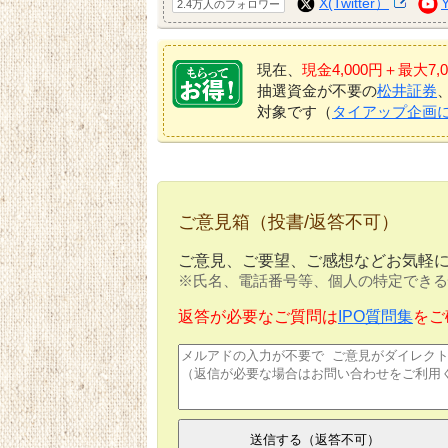
X(Twitter）
2.4万人のフォロワー
現在、
現金4,000円＋最大
抽選資金が不要の
松井証券
対象です（
タイアップ企画
ご意見箱（投書/返答不可）
ご意見、ご要望、ご感想などお気軽
※氏名、電話番号等、個人の特定できる
返答が必要なご質問は
IPO質問集
をご