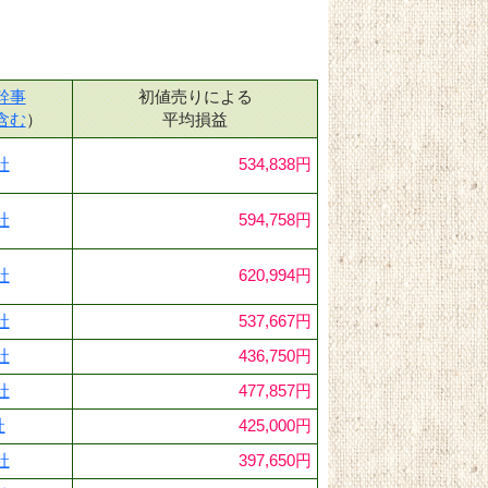
幹事
初値売りによる
含む
）
平均損益
社
534,838円
社
594,758円
社
620,994円
社
537,667円
社
436,750円
社
477,857円
社
425,000円
社
397,650円