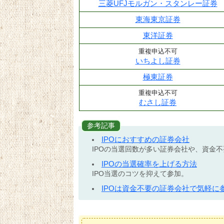
三菱UFJモルガン・スタンレー証券
東海東京証券
東洋証券
重複申込不可
いちよし証券
極東証券
重複申込不可
むさし証券
参考記事
IPOにおすすめの証券会社
IPOの当選回数が多い証券会社や、資金
IPOの当選確率を上げる方法
IPO当選のコツを抑えて参加。
IPOは資金不要の証券会社で気軽に