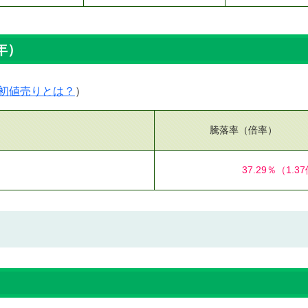
年）
初値売りとは？
）
騰落率（倍率）
37.29％
（1.3