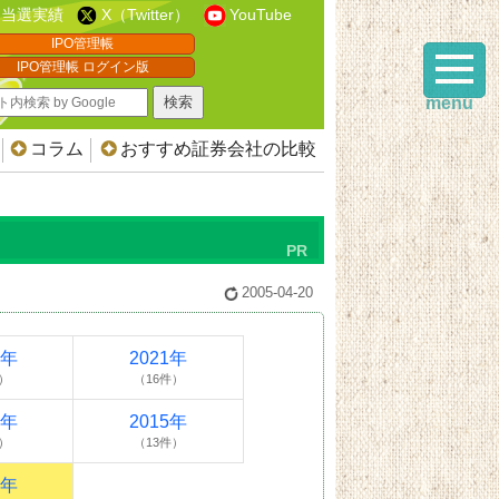
当選実績
X（Twitter）
YouTube
IPO管理帳
IPO管理帳 ログイン版
menu
コラム
おすすめ証券会社の比較
2005-04-20
2年
2021年
）
（16件）
6年
2015年
）
（13件）
5年