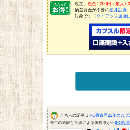
現在、
現金4,000円＋最大
抽選資金が不要の
松井証券
対象です（
タイアップ企画
こちらの記事は
IPO投資歴21年のカブ
長年の経験と実績による体験談から
IPO投