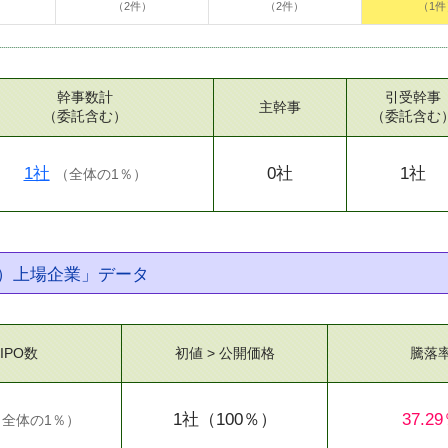
（2件）
（2件）
（1件
幹事数計
引受幹事
主幹事
（委託含む）
（委託含む
1社
0社
1社
（
全体の1％
）
）上場企業」データ
IPO数
初値 > 公開価格
騰落
1社
（100％）
37.2
（
全体の1％
）