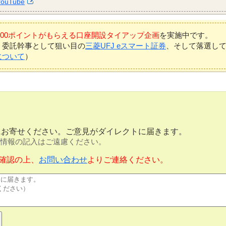
YouTube
7,000ポイントがもらえる口座開設タイアップ企画
を実施中です。
、委託幹事として狙い目の
三菱UFJ eスマート証券
、そして落選し
について
）
にお寄せください。ご意見がダイレクトに届きます。
情報の記入はご遠慮ください。
確認の上、
お問い合わせ
よりご連絡ください。