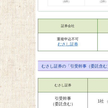
（6件）
（2件）
証券会社
重複申込不可
むさし証券
むさし証券の「引受幹事（委託含む
むさし証券
引受幹事
1社
（委託含む）