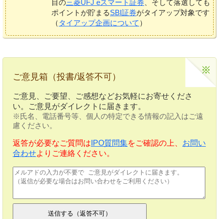
目の
三菱UFJ eスマート証券
、そして落選しても
ポイントが貯まる
SBI証券
がタイアップ対象です
（
タイアップ企画について
）
ご意見箱（投書/返答不可）
ご意見、ご要望、ご感想などお気軽にお寄せくださ
い。ご意見がダイレクトに届きます。
※氏名、電話番号等、個人の特定できる情報の記入はご遠
慮ください。
返答が必要なご質問は
IPO質問集
をご確認の上、
お問い
合わせ
よりご連絡ください。