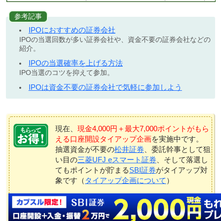
参考記事
IPOにおすすめの証券会社
IPOの当選回数が多い証券会社や、資金不要の証券会社などの
紹介。
IPOの当選確率を上げる方法
IPO当選のコツを抑えて参加。
IPOは資金不要の証券会社で気軽に参加しよう
現在、
現金4,000円＋最大7,000ポイントがもら
える口座開設タイアップ企画
を実施中です。
抽選資金が不要の
松井証券
、委託幹事として狙
い目の
三菱UFJ eスマート証券
、そして落選し
てもポイントが貯まる
SBI証券
がタイアップ対
象です（
タイアップ企画について
）