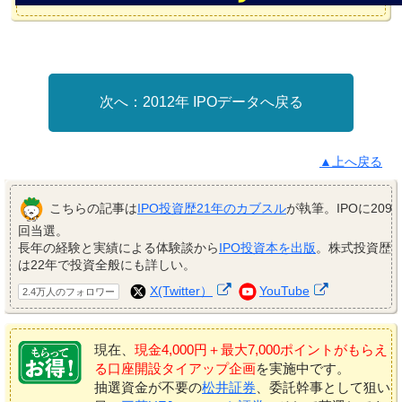
2012年 IPOデータへ戻る
▲上へ戻る
こちらの記事は
IPO投資歴21年のカブスル
が執筆。IPOに209
回当選。
長年の経験と実績による体験談から
IPO投資本を出版
。株式投資歴
は22年で投資全般にも詳しい。
X(Twitter）
YouTube
2.4万人のフォロワー
現在、
現金4,000円＋最大7,000ポイントがもらえ
る口座開設タイアップ企画
を実施中です。
抽選資金が不要の
松井証券
、委託幹事として狙い