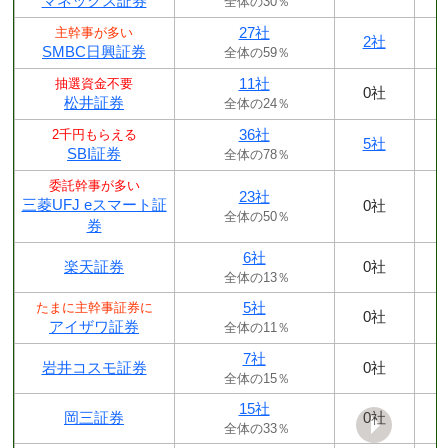
マネックス証券
全体の30％
27社
主幹事が多い
2社
SMBC日興証券
全体の59％
11社
抽選資金不要
0社
松井証券
全体の24％
36社
2千円もらえる
5社
SBI証券
全体の78％
委託幹事が多い
23社
三菱UFJ eスマート証
0社
全体の50％
券
6社
楽天証券
0社
全体の13％
5社
たまに主幹事証券に
0社
アイザワ証券
全体の11％
7社
岩井コスモ証券
0社
全体の15％
15社
岡三証券
0社
全体の33％