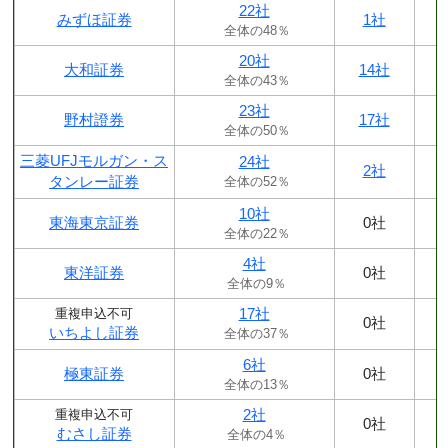
22社
みずほ証券
1社
全体の48％
20社
大和証券
14社
全体の43％
23社
野村證券
17社
全体の50％
三菱UFJモルガン・ス
24社
2社
タンレー証券
全体の52％
10社
東海東京証券
0社
全体の22％
4社
東洋証券
0社
全体の9％
17社
重複申込不可
0社
いちよし証券
全体の37％
6社
極東証券
0社
全体の13％
2社
重複申込不可
0社
むさし証券
全体の4％