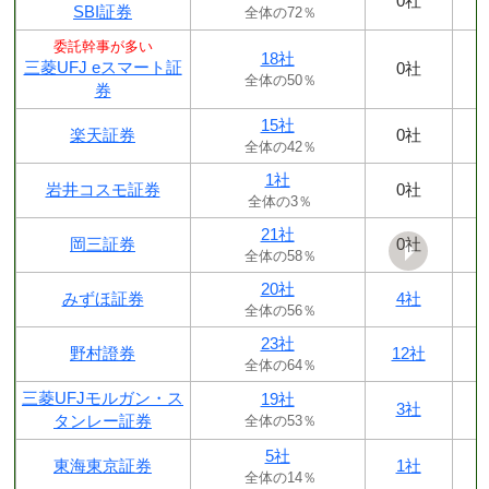
0社
SBI証券
全体の72％
委託幹事が多い
18社
三菱UFJ eスマート証
0社
全体の50％
券
15社
楽天証券
0社
全体の42％
1社
岩井コスモ証券
0社
全体の3％
21社
岡三証券
0社
全体の58％
20社
みずほ証券
4社
全体の56％
23社
野村證券
12社
全体の64％
三菱UFJモルガン・ス
19社
3社
タンレー証券
全体の53％
5社
東海東京証券
1社
全体の14％