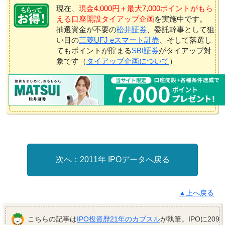
現在、
現金4,000円＋最大7,000ポイントがもら
える口座開設タイアップ企画
を実施中です。
抽選資金が不要の
松井証券
、委託幹事として狙
い目の
三菱UFJ eスマート証券
、そして落選し
てもポイントが貯まる
SBI証券
がタイアップ対
象です（
タイアップ企画について
）
2011年 IPOデータへ戻る
▲上へ戻る
こちらの記事は
IPO投資歴21年のカブスル
が執筆。IPOに209