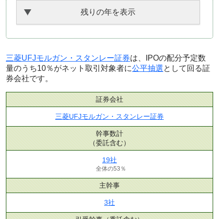
残りの年を表示
三菱UFJモルガン・スタンレー証券
は、IPOの配分予定数
量のうち10％がネット取引対象者に
公平抽選
として回る証
券会社です。
証券会社
三菱UFJモルガン・スタンレー証券
幹事数計
（委託含む）
19社
全体の53％
主幹事
3社