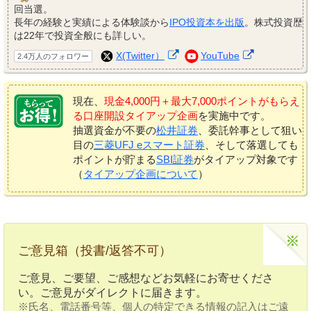
回当選。
長年の経験と実績による体験談から
IPO投資本を出版
。株式投資歴
は22年で投資全般にも詳しい。
X(Twitter）
YouTube
2.4万人のフォロワー
現在、
現金4,000円＋最大7,000ポイントがもらえ
る口座開設タイアップ企画
を実施中です。
抽選資金が不要の
松井証券
、委託幹事として狙い
目の
三菱UFJ eスマート証券
、そして落選しても
ポイントが貯まる
SBI証券
がタイアップ対象です
（
タイアップ企画について
）
ご意見箱（投書/返答不可）
ご意見、ご要望、ご感想などお気軽にお寄せくださ
い。ご意見がダイレクトに届きます。
※氏名、電話番号等、個人の特定できる情報の記入はご遠