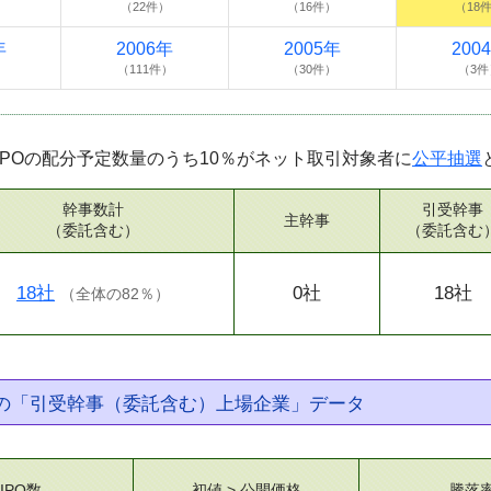
）
（22件）
（16件）
（18
年
2006年
2005年
200
）
（111件）
（30件）
（3件
IPOの配分予定数量のうち10％がネット取引対象者に
公平抽選
幹事数計
引受幹事
主幹事
（委託含む）
（委託含む
18社
0社
18社
（
全体の82％
）
券の「引受幹事（委託含む）上場企業」データ
IPO数
初値 > 公開価格
騰落