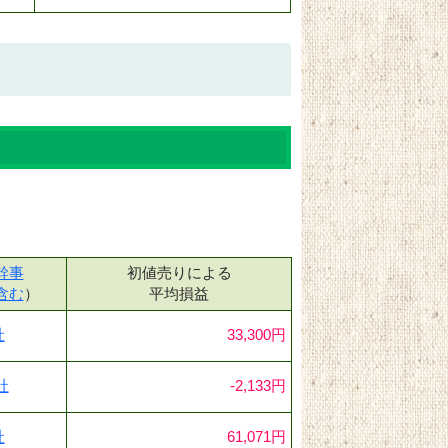
幹事
初値売りによる
含む
）
平均損益
社
33,300円
社
-2,133円
社
61,071円