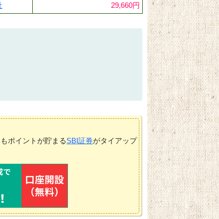
社
29,660円
てもポイントが貯まる
SBI証券
がタイアップ