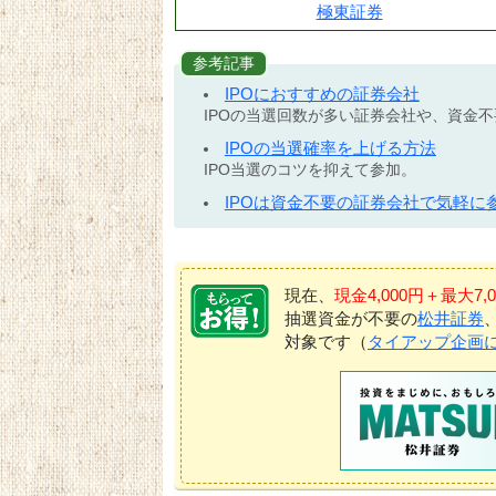
極東証券
参考記事
IPOにおすすめの証券会社
IPOの当選回数が多い証券会社や、資金
IPOの当選確率を上げる方法
IPO当選のコツを抑えて参加。
IPOは資金不要の証券会社で気軽に
現在、
現金4,000円＋最大
抽選資金が不要の
松井証券
対象です（
タイアップ企画