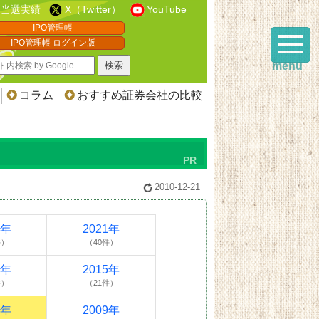
当選実績
X（Twitter）
YouTube
IPO管理帳
IPO管理帳 ログイン版
menu
コラム
おすすめ証券会社の比較
2010-12-21
2年
2021年
件）
（40件）
6年
2015年
件）
（21件）
0年
2009年