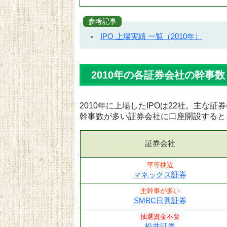
参考記事
IPO 上場実績 一覧（2010年）
2010年の各証券会社の幹事数
2010年に上場したIPOは22社。主な
幹事数が多い証券会社に口座開設すると
証券会社
平等抽選
マネックス証券
主幹事が多い
SMBC日興証券
抽選資金不要
松井証券