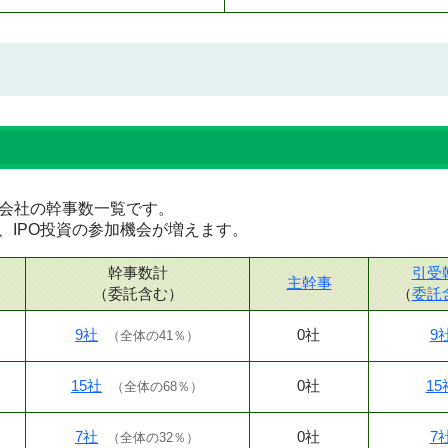
証券会社の幹事数一覧です。
、IPO投資の参加機会が増えます。
幹事数計
引受
主幹事
（委託含む）
（
委託
9社
0社
9
（
全体の41％
）
15社
0社
15
（
全体の68％
）
7社
0社
7
（
全体の32％
）