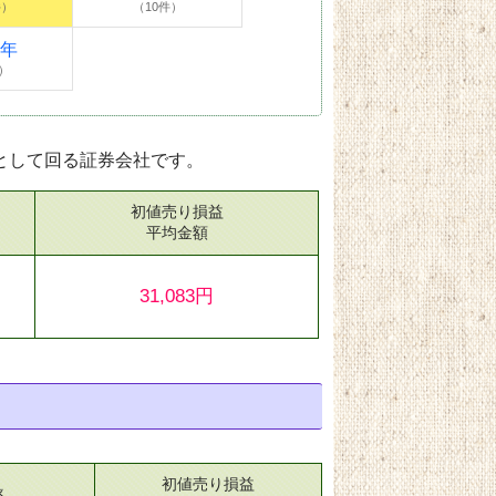
件）
（10件）
4年
）
として回る証券会社です。
初値売り損益
）
平均金額
31,083円
初値売り損益
率