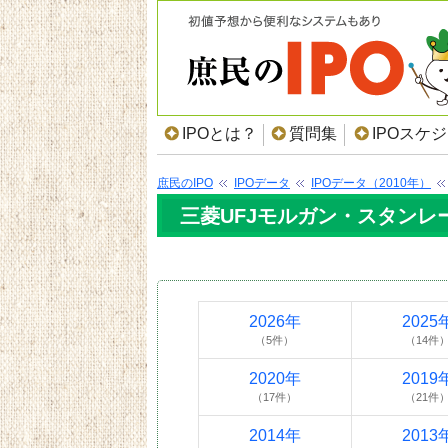
IPOとは？
質問集
IPOスケ
庶民のIPO
IPOデータ
IPOデータ（2010年）
三菱UFJモルガン・スタンレー
2026年
2025
（5件）
（14件
2020年
2019
（17件）
（21件
2014年
2013