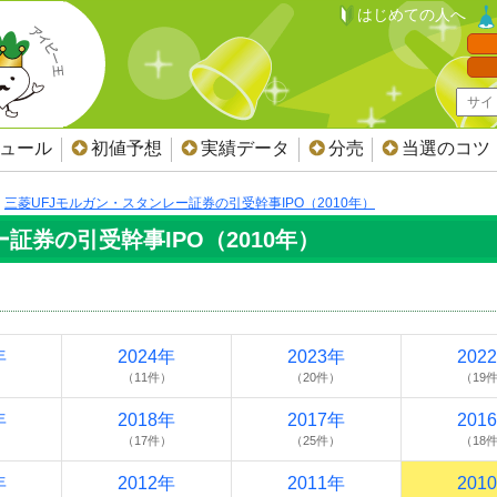
はじめての人へ
ジュール
初値予想
実績データ
分売
当選のコツ
三菱UFJモルガン・スタンレー証券の引受幹事IPO（2010年）
証券の引受幹事IPO（2010年）
年
2024年
2023年
202
）
（11件）
（20件）
（19
年
2018年
2017年
201
）
（17件）
（25件）
（18
年
2012年
2011年
201