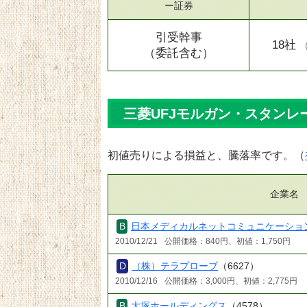
ー証券
引受幹事
18社
（委託含む）
三菱UFJモルガン・スタンレー
初値売りによる損益と、騰落率です。（
企業名
日本メディカルネットコミュニケーショ
2010/12/21
公開価格：840円、初値：1,750円
（株）テラプローブ
（6627）
2010/12/16
公開価格：3,000円、初値：2,775円
大塚ホールディングス
（4578）