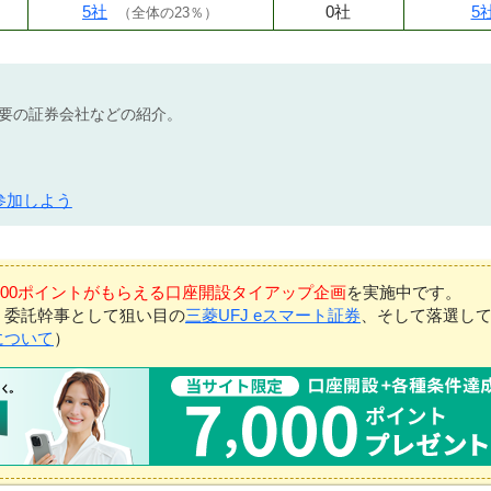
5社
0社
5
（
全体の23％
）
不要の証券会社などの紹介。
参加しよう
7,000ポイントがもらえる口座開設タイアップ企画
を実施中です。
、委託幹事として狙い目の
三菱UFJ eスマート証券
、そして落選し
について
）