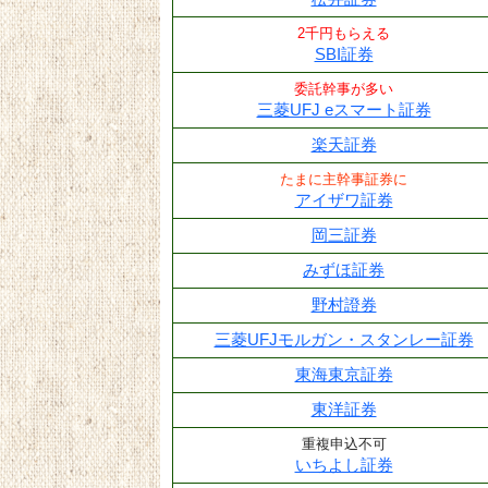
2千円もらえる
SBI証券
委託幹事が多い
三菱UFJ eスマート証券
楽天証券
たまに主幹事証券に
アイザワ証券
岡三証券
みずほ証券
野村證券
三菱UFJモルガン・スタンレー証券
東海東京証券
東洋証券
重複申込不可
いちよし証券