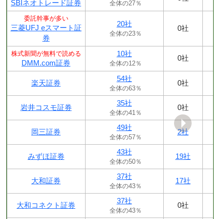
SBIネオトレード証券
全体の27％
委託幹事が多い
20社
三菱UFJ eスマート証
0社
全体の23％
券
10社
株式新聞が無料で読める
0社
DMM.com証券
全体の12％
54社
楽天証券
0社
全体の63％
35社
岩井コスモ証券
0社
全体の41％
49社
岡三証券
2社
全体の57％
43社
みずほ証券
19社
全体の50％
37社
大和証券
17社
全体の43％
37社
大和コネクト証券
0社
全体の43％