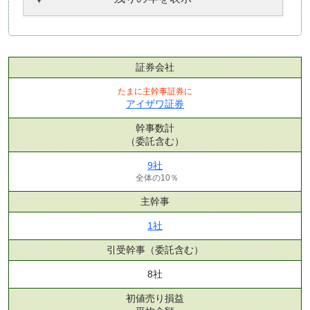
証券会社
たまに主幹事証券に
アイザワ証券
幹事数計
（委託含む）
9社
全体の10％
主幹事
1社
引受幹事
（委託含む）
8社
初値売り損益