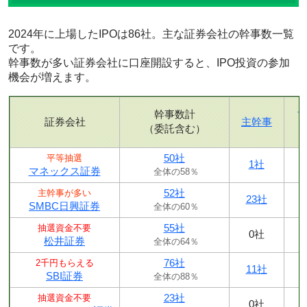
2024年に上場したIPOは86社。主な証券会社の幹事数一覧
です。
幹事数が多い証券会社に口座開設すると、IPO投資の参加
機会が増えます。
幹事数計
証券会社
主幹事
（委託含む）
50社
平等抽選
1社
マネックス証券
全体の58％
52社
主幹事が多い
23社
SMBC日興証券
全体の60％
55社
抽選資金不要
0社
松井証券
全体の64％
76社
2千円もらえる
11社
SBI証券
全体の88％
23社
抽選資金不要
0社