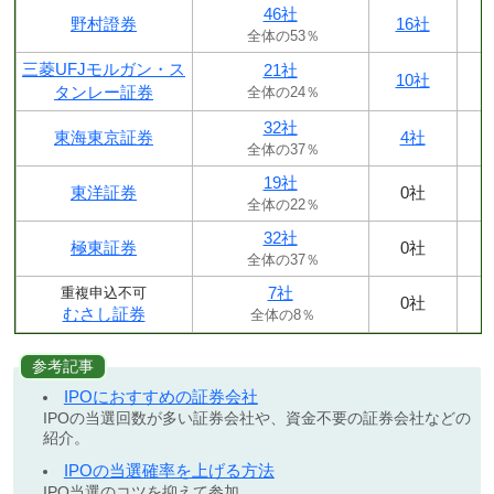
46社
野村證券
16社
全体の53％
三菱UFJモルガン・ス
21社
10社
タンレー証券
全体の24％
32社
東海東京証券
4社
全体の37％
19社
東洋証券
0社
全体の22％
32社
極東証券
0社
全体の37％
7社
重複申込不可
0社
むさし証券
全体の8％
参考記事
IPOにおすすめの証券会社
IPOの当選回数が多い証券会社や、資金不要の証券会社などの
紹介。
IPOの当選確率を上げる方法
IPO当選のコツを抑えて参加。