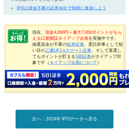
IPOは資金不要の証券会社で気軽に参加しよう
現在、
現金4,000円＋最大7,000ポイントがもら
える口座開設タイアップ企画
を実施中です。
抽選資金が不要の
松井証券
、委託幹事として狙
い目の
三菱UFJ eスマート証券
、そして落選し
てもポイントが貯まる
SBI証券
がタイアップ対
象です（
タイアップ企画について
）
2024年 IPOデータへ戻る