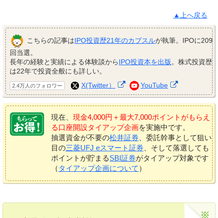
▲上へ戻る
こちらの記事は
IPO投資歴21年のカブスル
が執筆。IPOに209
回当選。
長年の経験と実績による体験談から
IPO投資本を出版
。株式投資歴
は22年で投資全般にも詳しい。
X(Twitter）
YouTube
2.4万人のフォロワー
現在、
現金4,000円＋最大7,000ポイントがもらえ
る口座開設タイアップ企画
を実施中です。
抽選資金が不要の
松井証券
、委託幹事として狙い
目の
三菱UFJ eスマート証券
、そして落選しても
ポイントが貯まる
SBI証券
がタイアップ対象です
（
タイアップ企画について
）