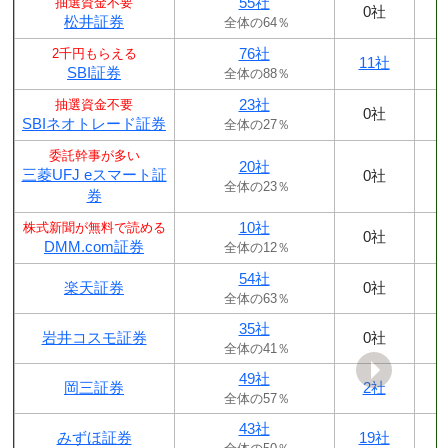
55社
抽選資金不要
0社
松井証券
全体の64％
76社
2千円もらえる
11社
SBI証券
全体の88％
23社
抽選資金不要
0社
SBIネオトレード証券
全体の27％
委託幹事が多い
20社
三菱UFJ eスマート証
0社
全体の23％
券
10社
株式新聞が無料で読める
0社
DMM.com証券
全体の12％
54社
楽天証券
0社
全体の63％
35社
岩井コスモ証券
0社
全体の41％
49社
岡三証券
2社
全体の57％
43社
みずほ証券
19社