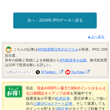
2024年 IPOデータへ戻る
▲上へ戻る
こちらの記事は
IPO投資歴21年のカブスル
が執筆。IPOに209
回当選。
長年の経験と実績による体験談から
IPO投資本を出版
。株式投資歴
は22年で投資全般にも詳しい。
X(Twitter）
YouTube
2.4万人のフォロワー
現在、
現金4,000円＋最大7,000ポイントがもらえ
る口座開設タイアップ企画
を実施中です。
抽選資金が不要の
松井証券
、委託幹事として狙い
目の
三菱UFJ eスマート証券
、そして落選しても
ポイントが貯まる
SBI証券
がタイアップ対象です