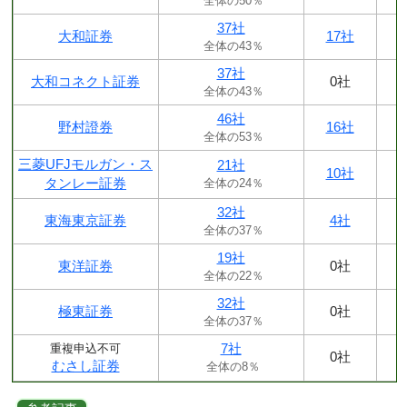
全体の50％
37社
大和証券
17社
全体の43％
37社
大和コネクト証券
0社
全体の43％
46社
野村證券
16社
全体の53％
三菱UFJモルガン・ス
21社
10社
タンレー証券
全体の24％
32社
東海東京証券
4社
全体の37％
19社
東洋証券
0社
全体の22％
32社
極東証券
0社
全体の37％
7社
重複申込不可
0社
むさし証券
全体の8％