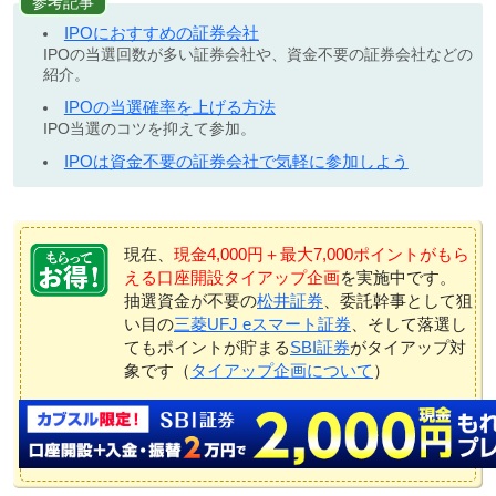
参考記事
IPOにおすすめの証券会社
IPOの当選回数が多い証券会社や、資金不要の証券会社などの
紹介。
IPOの当選確率を上げる方法
IPO当選のコツを抑えて参加。
IPOは資金不要の証券会社で気軽に参加しよう
現在、
現金4,000円＋最大7,000ポイントがもら
える口座開設タイアップ企画
を実施中です。
抽選資金が不要の
松井証券
、委託幹事として狙
い目の
三菱UFJ eスマート証券
、そして落選し
てもポイントが貯まる
SBI証券
がタイアップ対
象です（
タイアップ企画について
）