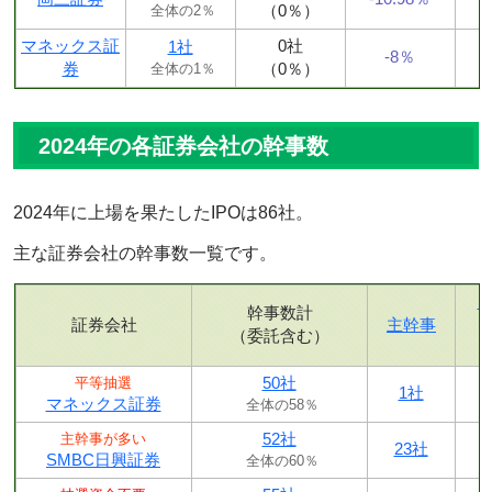
（0％）
全体の2％
マネックス証
0社
1社
-8％
券
（0％）
全体の1％
2024年の各証券会社の幹事数
2024年に上場を果たしたIPOは86社。
主な証券会社の幹事数一覧です。
幹事数計
証券会社
主幹事
（委託含む）
50社
平等抽選
1社
マネックス証券
全体の58％
52社
主幹事が多い
23社
SMBC日興証券
全体の60％