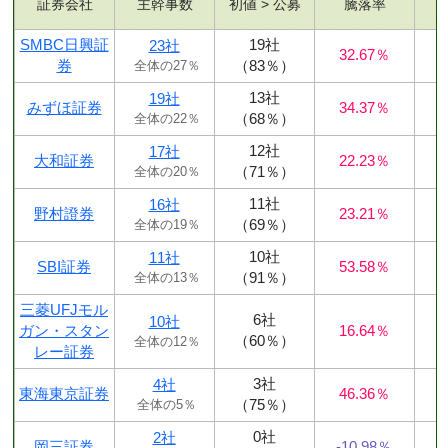
証券会社
主幹事数
初値 > 公募
騰落率
SMBC日興証
19社
23社
32.67％
券
（83％）
全体の27％
13社
19社
みずほ証券
34.37％
（68％）
全体の22％
12社
17社
大和証券
22.23％
（71％）
全体の20％
11社
16社
野村證券
23.21％
（69％）
全体の19％
10社
11社
SBI証券
53.58％
（91％）
全体の13％
三菱UFJモル
6社
10社
ガン・スタン
16.64％
（60％）
全体の12％
レー証券
3社
4社
東海東京証券
46.36％
（75％）
全体の5％
0社
2社
岡三証券
-10.98％