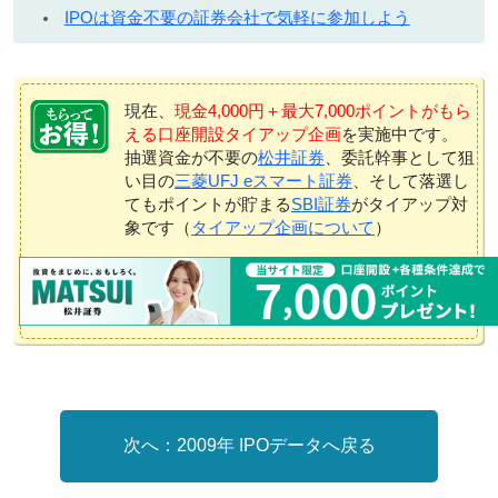
IPOは資金不要の証券会社で気軽に参加しよう
現在、
現金4,000円＋最大7,000ポイントがもら
える口座開設タイアップ企画
を実施中です。
抽選資金が不要の
松井証券
、委託幹事として狙
い目の
三菱UFJ eスマート証券
、そして落選し
てもポイントが貯まる
SBI証券
がタイアップ対
象です（
タイアップ企画について
）
2009年 IPOデータへ戻る