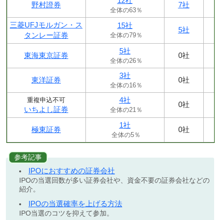
12社
野村證券
7社
全体の63％
三菱UFJモルガン・ス
15社
5社
タンレー証券
全体の79％
5社
東海東京証券
0社
全体の26％
3社
東洋証券
0社
全体の16％
4社
重複申込不可
0社
いちよし証券
全体の21％
1社
極東証券
0社
全体の5％
参考記事
IPOにおすすめの証券会社
IPOの当選回数が多い証券会社や、資金不要の証券会社などの
紹介。
IPOの当選確率を上げる方法
IPO当選のコツを抑えて参加。