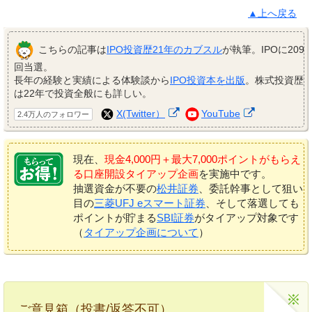
▲上へ戻る
こちらの記事は
IPO投資歴21年のカブスル
が執筆。IPOに209
回当選。
長年の経験と実績による体験談から
IPO投資本を出版
。株式投資歴
は22年で投資全般にも詳しい。
X(Twitter）
YouTube
2.4万人のフォロワー
現在、
現金4,000円＋最大7,000ポイントがもらえ
る口座開設タイアップ企画
を実施中です。
抽選資金が不要の
松井証券
、委託幹事として狙い
目の
三菱UFJ eスマート証券
、そして落選しても
ポイントが貯まる
SBI証券
がタイアップ対象です
（
タイアップ企画について
）
ご意見箱（投書/返答不可）