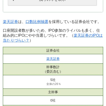
楽天証券
は、
口数比例抽選
を採用している証券会社です。
口座開設者数が多いため、IPO参加のライバルも多く、仕
組み的にIPOにやや当選しづらいです。（
楽天証券のIPOは
当たりづらい？
）
証券会社
楽天証券
幹事数計
（委託含む）
5社
全体の26％
主幹事
0社