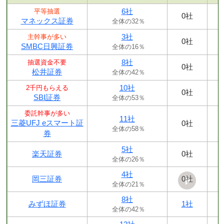
6社
平等抽選
0社
マネックス証券
全体の32％
3社
主幹事が多い
0社
SMBC日興証券
全体の16％
8社
抽選資金不要
0社
松井証券
全体の42％
10社
2千円もらえる
0社
SBI証券
全体の53％
委託幹事が多い
11社
三菱UFJ eスマート証
0社
全体の58％
券
5社
楽天証券
0社
全体の26％
4社
岡三証券
0社
全体の21％
8社
みずほ証券
1社
全体の42％