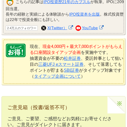
こちらの記事は
IPO投資歴21年のカブスル
が執筆。IPOに209
回当選。
長年の経験と実績による体験談から
IPO投資本を出版
。株式投資歴
は22年で投資全般にも詳しい。
X(Twitter）
YouTube
2.4万人のフォロワー
現在、
現金4,000円＋最大7,000ポイントがもらえ
る口座開設タイアップ企画
を実施中です。
抽選資金が不要の
松井証券
、委託幹事として狙い
目の
三菱UFJ eスマート証券
、そして落選しても
ポイントが貯まる
SBI証券
がタイアップ対象です
（
タイアップ企画について
）
ご意見箱（投書/返答不可）
ご意見、ご要望、ご感想などお気軽にお寄せくださ
い。ご意見がダイレクトに届きます。