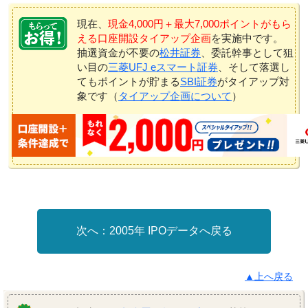
現在、
現金4,000円＋最大7,000ポイントがもら
える口座開設タイアップ企画
を実施中です。
抽選資金が不要の
松井証券
、委託幹事として狙
い目の
三菱UFJ eスマート証券
、そして落選し
てもポイントが貯まる
SBI証券
がタイアップ対
象です（
タイアップ企画について
）
2005年 IPOデータへ戻る
▲上へ戻る