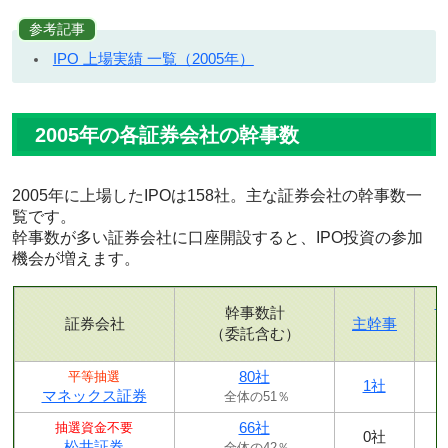
参考記事
IPO 上場実績 一覧（2005年）
2005年の各証券会社の幹事数
2005年に上場したIPOは158社。主な証券会社の幹事数一
覧です。
幹事数が多い証券会社に口座開設すると、IPO投資の参加
機会が増えます。
幹事数計
証券会社
主幹事
（委託含む）
80社
平等抽選
1社
マネックス証券
全体の51％
66社
抽選資金不要
0社
松井証券
全体の42％