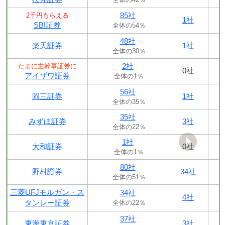
85社
2千円もらえる
1社
SBI証券
全体の54％
48社
楽天証券
1社
全体の30％
2社
たまに主幹事証券に
0社
アイザワ証券
全体の1％
56社
岡三証券
1社
全体の35％
35社
みずほ証券
3社
全体の22％
1社
大和証券
0社
全体の1％
80社
野村證券
34社
全体の51％
三菱UFJモルガン・ス
34社
4社
タンレー証券
全体の22％
37社
東海東京証券
3社