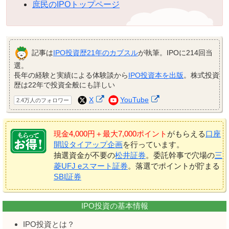
庶民のIPOトップページ
記事は
IPO投資歴21年のカブスル
が執筆。IPOに214回当
選。
長年の経験と実績による体験談から
IPO投資本を出版
。株式投資
歴は22年で投資全般にも詳しい
X
YouTube
2.4万人のフォロワー
現金4,000円＋最大7,000ポイント
がもらえる
口座
開設タイアップ企画
を行っています。
抽選資金が不要の
松井証券
。委託幹事で穴場の
三
菱UFJ eスマート証券
。落選でポイントが貯まる
SBI証券
IPO投資の基本情報
IPO投資とは？