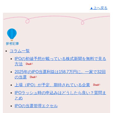
▲上へ戻る
コラム一覧
IPOの初値予想が載っている株式新聞を無料で見る
方法
2025年のIPO当選利益は158.7万円に。一家で32回
の当選
上場（IPO）が予定、期待されている企業
IPOラッシュ時の申込みはどうしたら良い？質問ま
とめ
IPOの当選管理エクセル