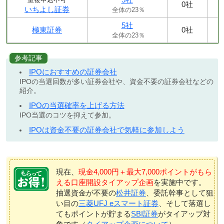
0社
いちよし証券
全体の23％
5社
極東証券
0社
全体の23％
参考記事
IPOにおすすめの証券会社
IPOの当選回数が多い証券会社や、資金不要の証券会社などの
紹介。
IPOの当選確率を上げる方法
IPO当選のコツを抑えて参加。
IPOは資金不要の証券会社で気軽に参加しよう
現在、
現金4,000円＋最大7,000ポイントがもら
える口座開設タイアップ企画
を実施中です。
抽選資金が不要の
松井証券
、委託幹事として狙
い目の
三菱UFJ eスマート証券
、そして落選し
てもポイントが貯まる
SBI証券
がタイアップ対