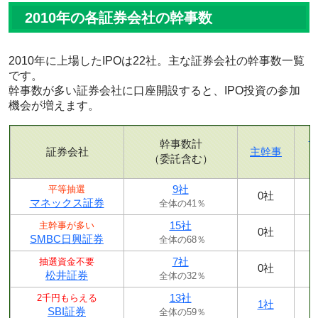
2010年の各証券会社の幹事数
2010年に上場したIPOは22社。主な証券会社の幹事数一覧
です。
幹事数が多い証券会社に口座開設すると、IPO投資の参加
機会が増えます。
幹事数計
証券会社
主幹事
（委託含む）
9社
平等抽選
0社
マネックス証券
全体の41％
15社
主幹事が多い
0社
SMBC日興証券
全体の68％
7社
抽選資金不要
0社
松井証券
全体の32％
13社
2千円もらえる
1社
SBI証券
全体の59％