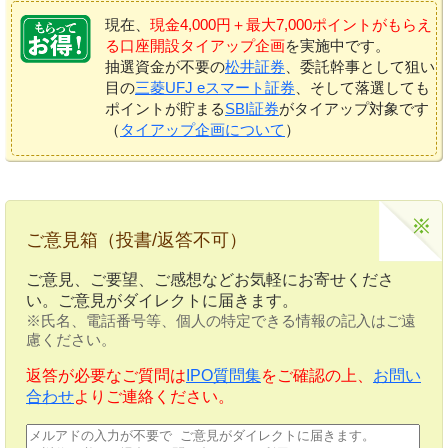
現在、
現金4,000円＋最大7,000ポイントがもらえ
る口座開設タイアップ企画
を実施中です。
抽選資金が不要の
松井証券
、委託幹事として狙い
目の
三菱UFJ eスマート証券
、そして落選しても
ポイントが貯まる
SBI証券
がタイアップ対象です
（
タイアップ企画について
）
ご意見箱（投書/返答不可）
ご意見、ご要望、ご感想などお気軽にお寄せくださ
い。ご意見がダイレクトに届きます。
※氏名、電話番号等、個人の特定できる情報の記入はご遠
慮ください。
返答が必要なご質問は
IPO質問集
をご確認の上、
お問い
合わせ
よりご連絡ください。