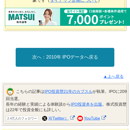
象です（
タイアップ企画について
）
2010年 IPOデータへ戻る
▲上へ戻る
こちらの記事は
IPO投資歴21年のカブスル
が執筆。IPOに209
回当選。
長年の経験と実績による体験談から
IPO投資本を出版
。株式投資歴
は22年で投資全般にも詳しい。
X(Twitter）
YouTube
2.4万人のフォロワー