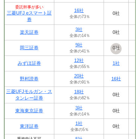
委託幹事が多い
16社
三菱UFJ eスマート証
0社
全体の73％
券
3社
楽天証券
0社
全体の14％
9社
岡三証券
0社
全体の41％
12社
みずほ証券
1社
全体の55％
20社
野村證券
16社
全体の91％
三菱UFJモルガン・ス
18社
0社
タンレー証券
全体の82％
3社
東海東京証券
0社
全体の14％
1社
東洋証券
0社
全体の5％
5社
重複申込不可