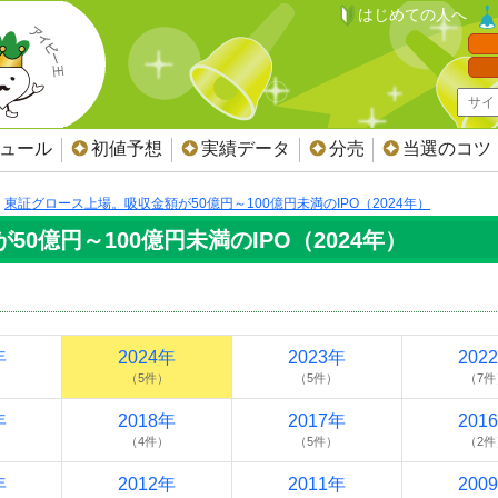
はじめての人へ
ジュール
初値予想
実績データ
分売
当選のコツ
東証グロース上場。吸収金額が50億円～100億円未満のIPO（2024年）
0億円～100億円未満のIPO（2024年）
年
2024年
2023年
202
（5件）
（5件）
（7件
年
2018年
2017年
201
（4件）
（5件）
（2件
年
2012年
2011年
200