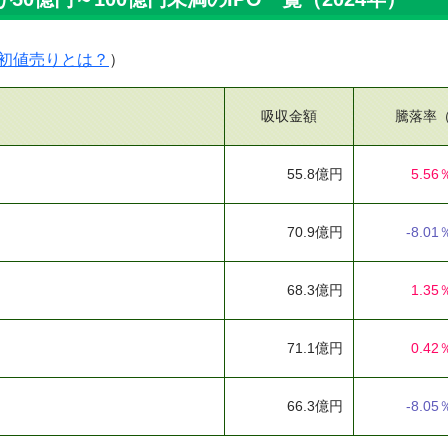
初値売りとは？
）
吸収金額
騰落率
55.8億円
5.56
70.9億円
-8.01
68.3億円
1.35
71.1億円
0.42
66.3億円
-8.05