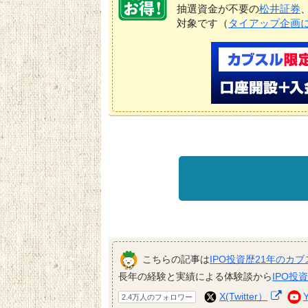
抽選資金が不要の
松井証券
対象です（
タイアップ企画
こちらの記事は
IPO投資歴21年のカブ
長年の経験と実績による体験談から
IPO投
X(Twitter）
2.4万人のフォロワー