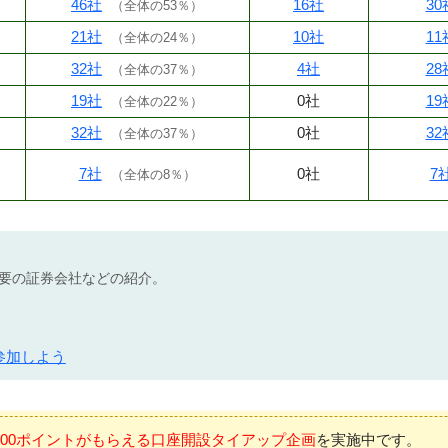
46社
16社
30
（
全体の53％
）
21社
10社
11
（
全体の24％
）
32社
4社
28
（
全体の37％
）
19社
0社
19
（
全体の22％
）
32社
0社
32
（
全体の37％
）
7社
0社
7
（
全体の8％
）
不要の証券会社などの紹介。
参加しよう
7,000ポイントがもらえる口座開設タイアップ企画
を実施中です。