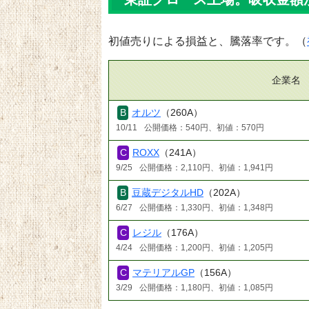
初値売りによる損益と、騰落率です。（
企業名
オルツ
（260A）
10/11
公開価格：540円、初値：570円
ROXX
（241A）
9/25
公開価格：2,110円、初値：1,941円
豆蔵デジタルHD
（202A）
6/27
公開価格：1,330円、初値：1,348円
レジル
（176A）
4/24
公開価格：1,200円、初値：1,205円
マテリアルGP
（156A）
3/29
公開価格：1,180円、初値：1,085円