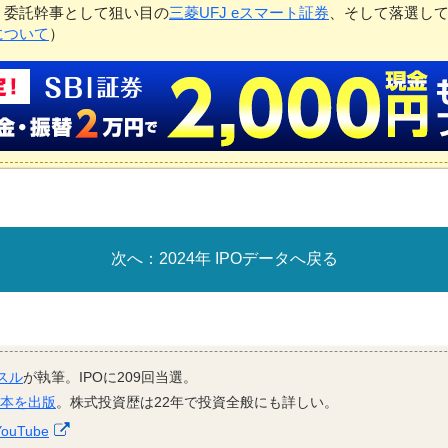
、委託幹事として狙い目の
三菱UFJ eスマート証券
、そして落選し
について
）
2024年 IPOデータへ戻る
スル
が執筆。IPOに209回当選。
資本を出版
。株式投資歴は22年で投資全般にも詳しい。
YouTube