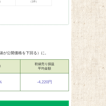
）
（1件）
値が公開価格を下回る）に。
初値売り損益
率
平均金額
2％
-4,220円