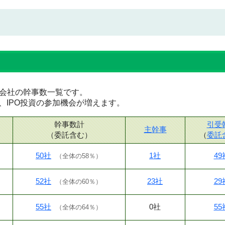
証券会社の幹事数一覧です。
、IPO投資の参加機会が増えます。
幹事数計
引受
主幹事
（委託含む）
（
委託
50社
1社
49
（
全体の58％
）
52社
23社
29
（
全体の60％
）
55社
0社
55
（
全体の64％
）