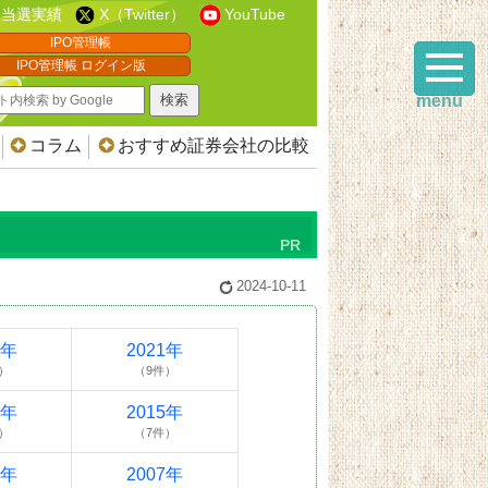
当選実績
X（Twitter）
YouTube
IPO管理帳
IPO管理帳 ログイン版
menu
コラム
おすすめ証券会社の比較
2024-10-11
2年
2021年
）
（9件）
6年
2015年
）
（7件）
9年
2007年