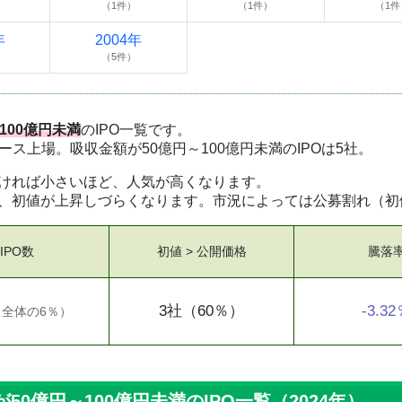
（1件）
（1件）
（1件
年
2004年
（5件）
100億円未満
のIPO一覧です。
ロース上場。吸収金額が50億円～100億円未満のIPOは5社。
ければ小さいほど、人気が高くなります。
、初値が上昇しづらくなります。市況によっては公募割れ（初
IPO数
初値 > 公開価格
騰落
3社
（60％）
-3.3
（
全体の6％
）
0億円～100億円未満のIPO一覧（2024年）