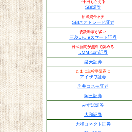
2千円もらえる
SBI証券
抽選資金不要
SBIネオトレード証券
委託幹事が多い
三菱UFJ eスマート証券
株式新聞が無料で読める
DMM.com証券
楽天証券
たまに主幹事証券に
アイザワ証券
岩井コスモ証券
岡三証券
みずほ証券
大和証券
大和コネクト証券