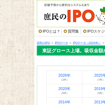
IPOとは？
質問集
IPOスケ
庶民のIPO
IPOデータ
IPOデータ（2024年）
東証グロース上場。吸収金額が5
2026年
2025
（2件）
（7件）
2020年
2019
（6件）
（5件）
2014年
2013