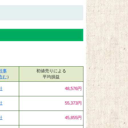
幹事
初値売りによる
含む
）
平均損益
社
48,576円
社
55,373円
社
45,855円