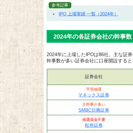
参考記事
IPO 上場実績 一覧（2024年）
2024年の各証券会社の幹事数
2024年に上場したIPOは86社。主な
幹事数が多い証券会社に口座開設すると
証券会社
平等抽選
マネックス証券
主幹事が多い
SMBC日興証券
抽選資金不要
松井証券