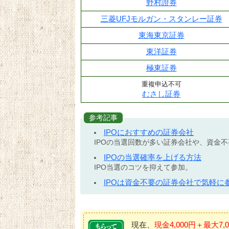
野村證券
三菱UFJモルガン・スタンレー証券
東海東京証券
東洋証券
極東証券
重複申込不可
むさし証券
参考記事
IPOにおすすめの証券会社
IPOの当選回数が多い証券会社や、資金
IPOの当選確率を上げる方法
IPO当選のコツを抑えて参加。
IPOは資金不要の証券会社で気軽に
現在、
現金4,000円＋最大