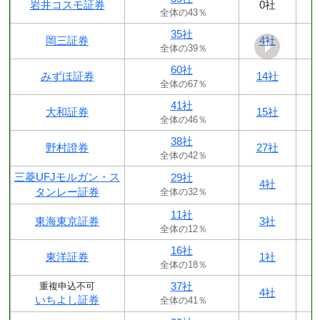
岩井コスモ証券
0社
全体の43％
35社
岡三証券
4社
全体の39％
60社
みずほ証券
14社
全体の67％
41社
大和証券
15社
全体の46％
38社
野村證券
27社
全体の42％
三菱UFJモルガン・ス
29社
4社
タンレー証券
全体の32％
11社
東海東京証券
3社
全体の12％
16社
東洋証券
1社
全体の18％
37社
重複申込不可
4社
いちよし証券
全体の41％