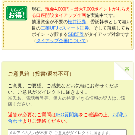
現在、
現金4,000円＋最大7,000ポイントがもらえ
る口座開設タイアップ企画
を実施中です。
抽選資金が不要の
松井証券
、委託幹事として狙い
目の
三菱UFJ eスマート証券
、そして落選しても
ポイントが貯まる
SBI証券
がタイアップ対象です
（
タイアップ企画について
）
ご意見箱（投書/返答不可）
ご意見、ご要望、ご感想などお気軽にお寄せくださ
い。ご意見がダイレクトに届きます。
※氏名、電話番号等、個人の特定できる情報の記入はご遠
慮ください。
返答が必要なご質問は
IPO質問集
をご確認の上、
お問い
合わせ
よりご連絡ください。