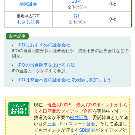
23社
極東証券
0社
全体の26％
7社
重複申込不可
0社
むさし証券
全体の8％
参考記事
IPOにおすすめの証券会社
IPOの当選回数が多い証券会社や、資金不要の証券会社などの
紹介。
IPOの当選確率を上げる方法
IPO当選のコツを抑えて参加。
IPOは資金不要の証券会社で気軽に参加しよう
現在、
現金4,000円＋最大7,000ポイントがもら
える口座開設タイアップ企画
を実施中です。
抽選資金が不要の
松井証券
、委託幹事として狙
い目の
三菱UFJ eスマート証券
、そして落選し
てもポイントが貯まる
SBI証券
がタイアップ対