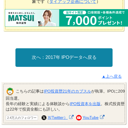
象です（
タイアップ企画について
）
2017年 IPOデータへ戻る
▲上へ戻る
こちらの記事は
IPO投資歴21年のカブスル
が執筆。IPOに209
回当選。
長年の経験と実績による体験談から
IPO投資本を出版
。株式投資歴
は22年で投資全般にも詳しい。
X(Twitter）
YouTube
2.4万人のフォロワー