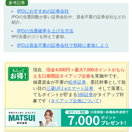
参考記事
IPOにおすすめの証券会社
IPOの当選回数が多い証券会社や、資金不要の証券会社などの
紹介。
IPOの当選確率を上げる方法
IPO当選のコツを抑えて参加。
IPOは資金不要の証券会社で気軽に参加しよう
現在、
現金4,000円＋最大7,000ポイントがもら
える口座開設タイアップ企画
を実施中です。
抽選資金が不要の
松井証券
、委託幹事として狙
い目の
三菱UFJ eスマート証券
、そして落選し
てもポイントが貯まる
SBI証券
がタイアップ対
象です（
タイアップ企画について
）