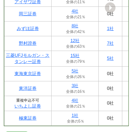
アイザワ証券
全体の11％
4社
岡三証券
0社
全体の21％
8社
みずほ証券
1社
全体の42％
12社
野村證券
7社
全体の63％
三菱UFJモルガン・ス
15社
5社
タンレー証券
全体の79％
5社
東海東京証券
0社
全体の26％
3社
東洋証券
0社
全体の16％
4社
重複申込不可
0社
いちよし証券
全体の21％
1社
極東証券
0社
全体の5％