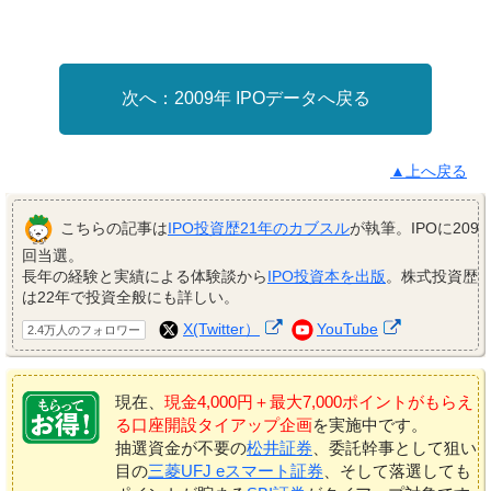
2009年 IPOデータへ戻る
▲上へ戻る
こちらの記事は
IPO投資歴21年のカブスル
が執筆。IPOに209
回当選。
長年の経験と実績による体験談から
IPO投資本を出版
。株式投資歴
は22年で投資全般にも詳しい。
X(Twitter）
YouTube
2.4万人のフォロワー
現在、
現金4,000円＋最大7,000ポイントがもらえ
る口座開設タイアップ企画
を実施中です。
抽選資金が不要の
松井証券
、委託幹事として狙い
目の
三菱UFJ eスマート証券
、そして落選しても