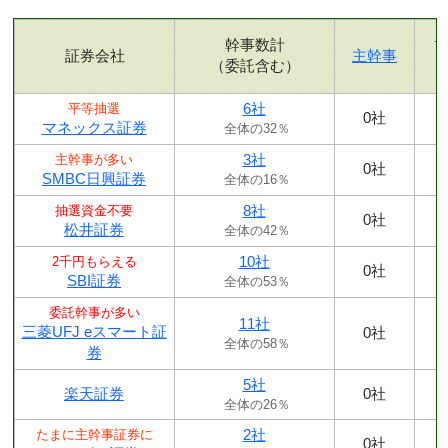
幹事数計
証券会社
主幹事
（委託含む）
6社
平等抽選
0社
マネックス証券
全体の32％
3社
主幹事が多い
0社
SMBC日興証券
全体の16％
8社
抽選資金不要
0社
松井証券
全体の42％
10社
2千円もらえる
0社
SBI証券
全体の53％
委託幹事が多い
11社
三菱UFJ eスマート証
0社
全体の58％
券
5社
楽天証券
0社
全体の26％
2社
たまに主幹事証券に
0社