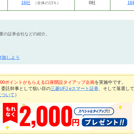
16社
0社
16
（
全体の13％
）
不要の証券会社などの紹介。
参加しよう
7,000ポイントがもらえる口座開設タイアップ企画
を実施中です。
、委託幹事として狙い目の
三菱UFJ eスマート証券
、そして落選し
について
）