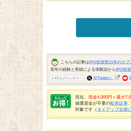
こちらの記事は
IPO投資歴21年のカブ
長年の経験と実績による体験談から
IPO投
X(Twitter）
2.4万人のフォロワー
現在、
現金4,000円＋最大
抽選資金が不要の
松井証券
対象です（
タイアップ企画