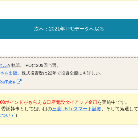
2021年 IPOデータへ戻る
スル
が執筆。IPOに209回当選。
資本を出版
。株式投資歴は22年で投資全般にも詳しい。
YouTube
7,000ポイントがもらえる口座開設タイアップ企画
を実施中です。
、委託幹事として狙い目の
三菱UFJ eスマート証券
、そして落選し
について
）