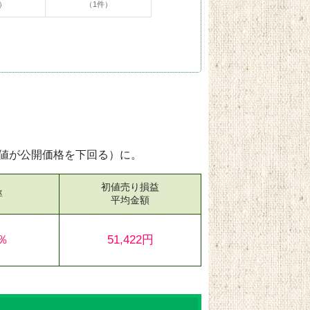
）
（1件）
値が公開価格を下回る）に。
初値売り損益
率
平均金額
2％
51,422円