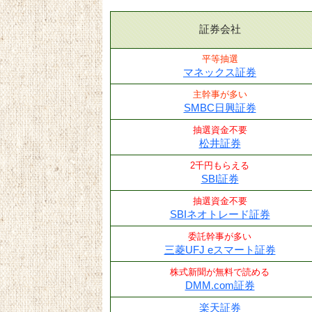
証券会社
平等抽選
マネックス証券
主幹事が多い
SMBC日興証券
抽選資金不要
松井証券
2千円もらえる
SBI証券
抽選資金不要
SBIネオトレード証券
委託幹事が多い
三菱UFJ eスマート証券
株式新聞が無料で読める
DMM.com証券
楽天証券