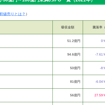
初値売りとは？
）
吸収金額
騰落率
51.2億円
0
94.6億円
-7.61
50億円
-8
81億円
-6.04
56億円
27.59