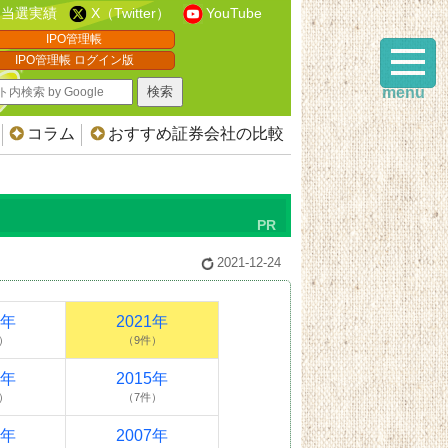
当選実績
X（Twitter）
YouTube
IPO管理帳
IPO管理帳 ログイン版
menu
コラム
おすすめ証券会社の比較
2021-12-24
2年
2021年
）
（9件）
6年
2015年
）
（7件）
9年
2007年