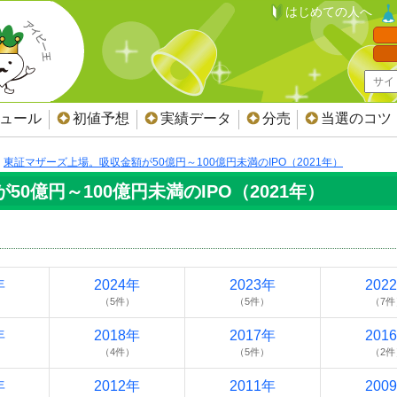
はじめての人へ
ジュール
初値予想
実績データ
分売
当選のコツ
東証マザーズ上場。吸収金額が50億円～100億円未満のIPO（2021年）
0億円～100億円未満のIPO（2021年）
年
2024年
2023年
202
（5件）
（5件）
（7件
年
2018年
2017年
201
（4件）
（5件）
（2件
年
2012年
2011年
200