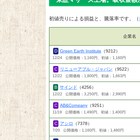
初値売りによる損益と、騰落率です。（
企業名
Green Earth Institute
（9212）
12/24
公開価格：1,160円、初値：1,160円
リニューアブル・ジャパン
（9522）
12/22
公開価格：1,800円、初値：1,663円
サインド
（4256）
12/22
公開価格：3,250円、初値：2,990円
AB&Company
（9251）
11/19
公開価格：1,490円、初値：1,400円
アシロ
（7378）
7/20
公開価格：1,160円、初値：1,480円