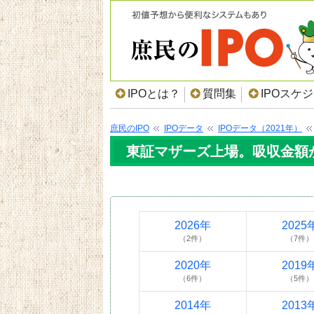
IPOとは？
質問集
IPOスケ
庶民のIPO
IPOデータ
IPOデータ（2021年）
東証マザーズ上場。吸収金額が5
2026年
2025
（2件）
（7件）
2020年
2019
（6件）
（5件）
2014年
2013