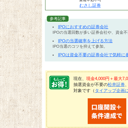
むさし証券
参考記事
IPOにおすすめの証券会社
IPOの当選回数が多い証券会社や、資金
IPOの当選確率を上げる方法
IPO当選のコツを抑えて参加。
IPOは資金不要の証券会社で気軽に
現在、
現金4,000円＋最大
抽選資金が不要の
松井証券
対象です（
タイアップ企画