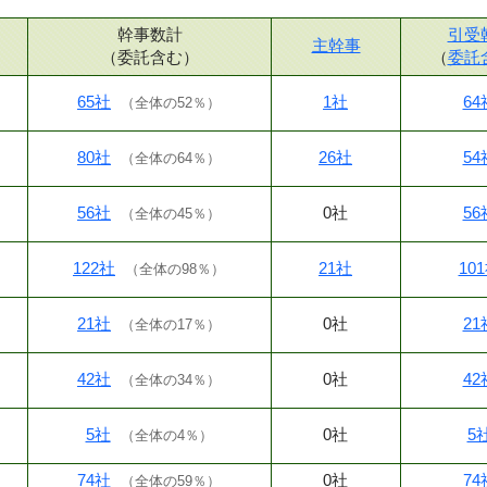
幹事数計
引受
主幹事
（委託含む）
（
委託
65社
1社
64
（
全体の52％
）
80社
26社
54
（
全体の64％
）
56社
0社
56
（
全体の45％
）
122社
21社
10
（
全体の98％
）
21社
0社
21
（
全体の17％
）
42社
0社
42
（
全体の34％
）
5社
0社
5
（
全体の4％
）
74社
0社
74
（
全体の59％
）