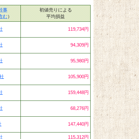
幹事
初値売りによる
含む
）
平均損益
社
119,734円
社
94,309円
社
95,980円
1社
105,900円
社
159,448円
社
68,276円
社
147,440円
社
115,312円