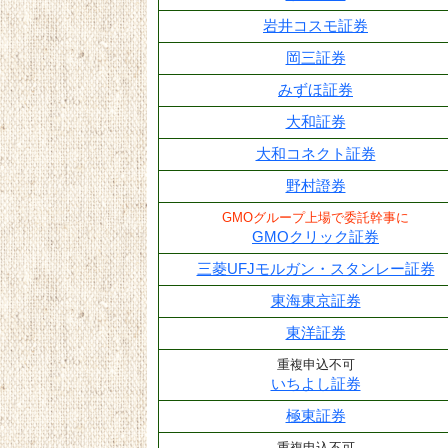
岩井コスモ証券
岡三証券
みずほ証券
大和証券
大和コネクト証券
野村證券
GMOグループ上場で委託幹事に
GMOクリック証券
三菱UFJモルガン・スタンレー証券
東海東京証券
東洋証券
重複申込不可
いちよし証券
極東証券
重複申込不可