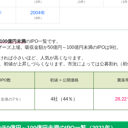
（1件）
（1件）
（1件
年
2004年
（5件）
100億円未満
のIPO一覧です。
マザーズ上場。吸収金額が50億円～100億円未満のIPOは9社。
ければ小さいほど、人気が高くなります。
、初値が上昇しづらくなります。市況によっては公募割れ（初
IPO数
初値 > 公開価格
騰落
4社
（44％）
28.2
（
全体の7％
）
0億円～100億円未満のIPO一覧（2021年）