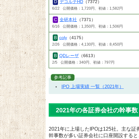
デコルテHD
（7372）
6/22
公開価格：1,720円、初値：1,582円
全研本社
（7371）
6/16
公開価格：1,350円、初値：1,506円
coly
（4175）
2/26
公開価格：4,130円、初値：8,450円
QDレーザ
（6613）
2/5
公開価格：340円、初値：797円
参考記事
IPO 上場実績 一覧（2021年）
2021年の各証券会社の幹事数
2021年に上場したIPOは125社。主
幹事数が多い証券会社に口座開設すると