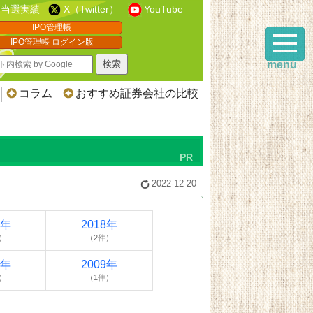
当選実績
X（Twitter）
YouTube
IPO管理帳
IPO管理帳 ログイン版
menu
コラム
おすすめ証券会社の比較
2022-12-20
9年
2018年
）
（2件）
3年
2009年
）
（1件）