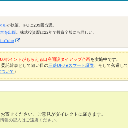
スル
が執筆。IPOに209回当選。
資本を出版
。株式投資歴は22年で投資全般にも詳しい。
YouTube
7,000ポイントがもらえる口座開設タイアップ企画
を実施中です。
、委託幹事として狙い目の
三菱UFJ eスマート証券
、そして落選し
について
）
にお寄せください。ご意見がダイレクトに届きます。
情報の記入はご遠慮ください。