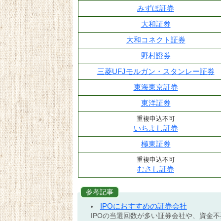
みずほ証券
大和証券
大和コネクト証券
野村證券
三菱UFJモルガン・スタンレー証券
東海東京証券
東洋証券
重複申込不可
いちよし証券
極東証券
重複申込不可
むさし証券
参考記事
IPOにおすすめの証券会社
IPOの当選回数が多い証券会社や、資金