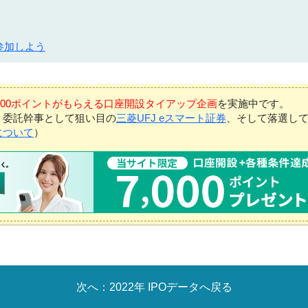
参加しよう
7,000ポイントがもらえる口座開設タイアップ企画
を実施中です。
、委託幹事として狙い目の
三菱UFJ eスマート証券
、そして落選し
について
）
2022年 IPOデータへ戻る