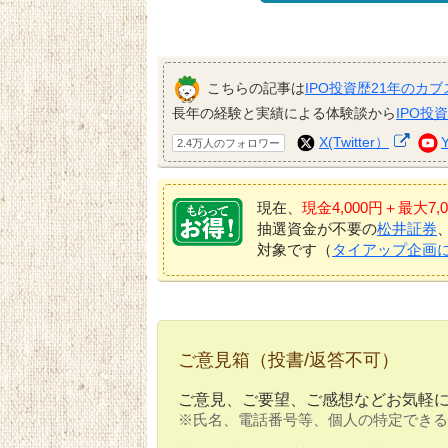
こちらの記事は
IPO投資歴21年のカブ
長年の経験と実績による体験談から
IPO投
X(Twitter）
2.4万人のフォロワー
現在、
現金4,000円＋最大
抽選資金が不要の
松井証券
対象です（
タイアップ企画
ご意見箱（投書/返答不可）
ご意見、ご要望、ご感想などお気軽
※氏名、電話番号等、個人の特定できる