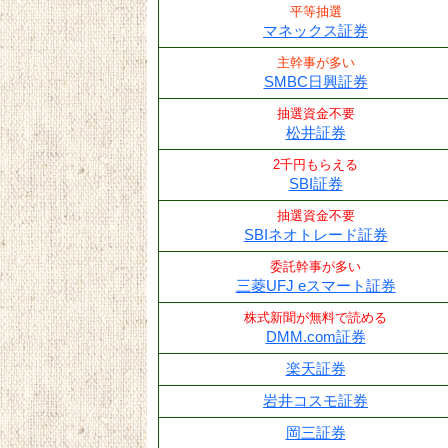
平等抽選
マネックス証券
主幹事が多い
SMBC日興証券
抽選資金不要
松井証券
2千円もらえる
SBI証券
抽選資金不要
SBIネオトレード証券
委託幹事が多い
三菱UFJ eスマート証券
株式新聞が無料で読める
DMM.com証券
楽天証券
岩井コスモ証券
岡三証券