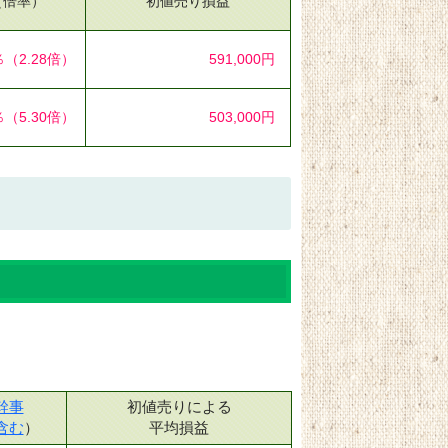
（倍率）
初値売り損益
％
（2.28倍）
591,000円
％
（5.30倍）
503,000円
幹事
初値売りによる
含む
）
平均損益