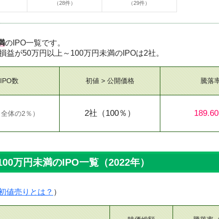
）
（28件）
（29件）
満
のIPO一覧です。
り損益が50万円以上～100万円未満のIPOは2社。
IPO数
初値 > 公開価格
騰落
2社
（100％）
189.6
（
全体の2％
）
00万円未満のIPO一覧（2022年）
初値売りとは？
）