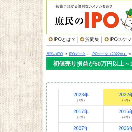
IPOとは？
質問集
IPOスケ
庶民のIPO
IPOデータ
IPOデータ（2022年）
初値売り損益が50万円以上～10
2023年
2022
（1件）
（2件）
2017年
2016
（5件）
（4件）
2007年
2006