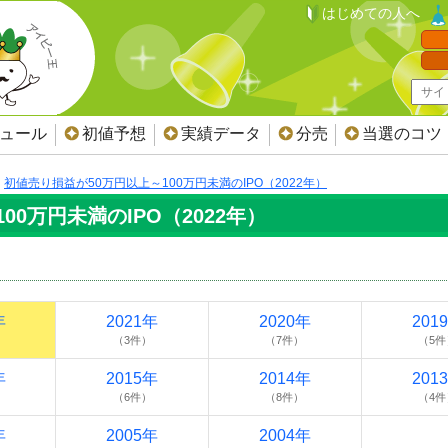
はじめての人へ
ジュール
初値予想
実績データ
分売
当選のコツ
初値売り損益が50万円以上～100万円未満のIPO（2022年）
0万円未満のIPO（2022年）
年
2021年
2020年
201
（3件）
（7件）
（5件
年
2015年
2014年
201
（6件）
（8件）
（4件
年
2005年
2004年