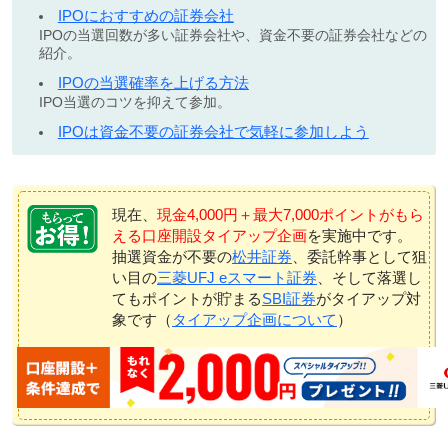
IPOにおすすめの証券会社
IPOの当選回数が多い証券会社や、資金不要の証券会社などの
紹介。
IPOの当選確率を上げる方法
IPO当選のコツを抑えて参加。
IPOは資金不要の証券会社で気軽に参加しよう
現在、
現金4,000円＋最大7,000ポイントがもら
える口座開設タイアップ企画
を実施中です。
抽選資金が不要の
松井証券
、委託幹事として狙
い目の
三菱UFJ eスマート証券
、そして落選し
てもポイントが貯まる
SBI証券
がタイアップ対
象です（
タイアップ企画について
）