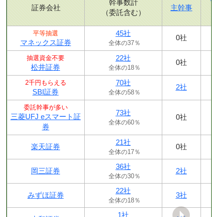
幹事数計
証券会社
主幹事
（委託含む）
45社
平等抽選
0社
マネックス証券
全体の37％
22社
抽選資金不要
0社
松井証券
全体の18％
70社
2千円もらえる
2社
SBI証券
全体の58％
委託幹事が多い
73社
三菱UFJ eスマート証
0社
全体の60％
券
21社
楽天証券
0社
全体の17％
36社
岡三証券
2社
全体の30％
22社
みずほ証券
3社
全体の18％
1社