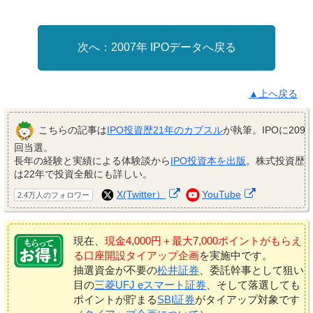
2007年 IPOデータへ戻る
▲上へ戻る
こちらの記事は
IPO投資歴21年のカブスル
が執筆。IPOに209
回当選。
長年の経験と実績による体験談から
IPO投資本を出版
。株式投資歴
は22年で投資全般にも詳しい。
X(Twitter）
YouTube
2.4万人のフォロワー
現在、
現金4,000円＋最大7,000ポイントがもらえ
る口座開設タイアップ企画
を実施中です。
抽選資金が不要の
松井証券
、委託幹事として狙い
目の
三菱UFJ eスマート証券
、そして落選しても
ポイントが貯まる
SBI証券
がタイアップ対象です