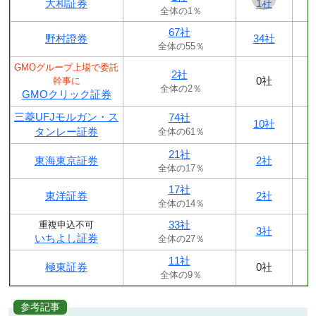
大和証券
1社
全体の1％
67社
野村證券
34社
全体の55％
GMOグループ上場で委託
2社
0社
幹事に
全体の2％
GMOクリック証券
三菱UFJモルガン・ス
74社
10社
タンレー証券
全体の61％
21社
東海東京証券
2社
全体の17％
17社
東洋証券
2社
全体の14％
33社
重複申込不可
3社
いちよし証券
全体の27％
11社
極東証券
0社
全体の9％
参考記事