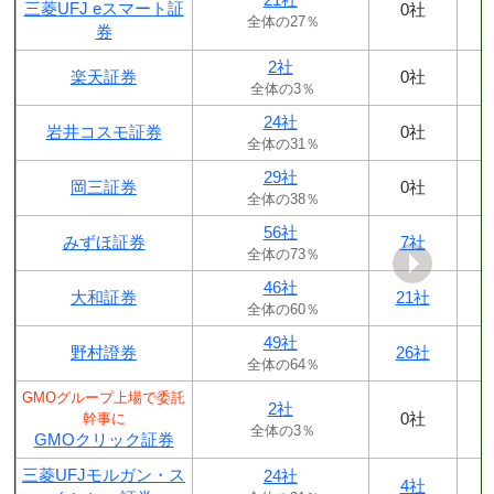
三菱UFJ eスマート証
0社
全体の27％
券
2社
楽天証券
0社
全体の3％
24社
岩井コスモ証券
0社
全体の31％
29社
岡三証券
0社
全体の38％
56社
みずほ証券
7社
全体の73％
46社
大和証券
21社
全体の60％
49社
野村證券
26社
全体の64％
GMOグループ上場で委託
2社
0社
幹事に
全体の3％
GMOクリック証券
三菱UFJモルガン・ス
24社
4社