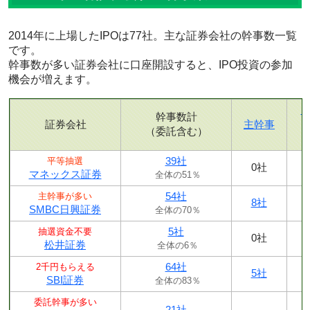
2014年に上場したIPOは77社。主な証券会社の幹事数一覧
です。
幹事数が多い証券会社に口座開設すると、IPO投資の参加
機会が増えます。
幹事数計
証券会社
主幹事
（委託含む）
39社
平等抽選
0社
マネックス証券
全体の51％
54社
主幹事が多い
8社
SMBC日興証券
全体の70％
5社
抽選資金不要
0社
松井証券
全体の6％
64社
2千円もらえる
5社
SBI証券
全体の83％
委託幹事が多い
21社