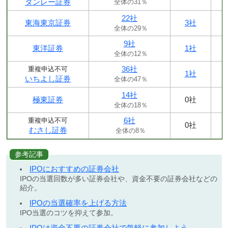
タンレー証券
全体の31％
22社
東海東京証券
3社
全体の29％
9社
東洋証券
1社
全体の12％
36社
重複申込不可
1社
いちよし証券
全体の47％
14社
極東証券
0社
全体の18％
6社
重複申込不可
0社
むさし証券
全体の8％
参考記事
IPOにおすすめの証券会社
IPOの当選回数が多い証券会社や、資金不要の証券会社などの
紹介。
IPOの当選確率を上げる方法
IPO当選のコツを抑えて参加。
IPOは資金不要の証券会社で気軽に参加しよう