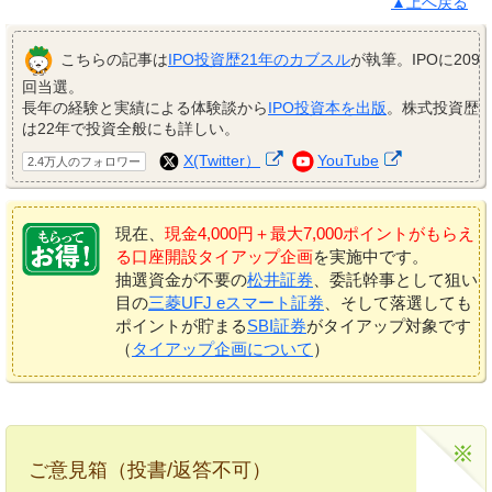
▲上へ戻る
こちらの記事は
IPO投資歴21年のカブスル
が執筆。IPOに209
回当選。
長年の経験と実績による体験談から
IPO投資本を出版
。株式投資歴
は22年で投資全般にも詳しい。
X(Twitter）
YouTube
2.4万人のフォロワー
現在、
現金4,000円＋最大7,000ポイントがもらえ
る口座開設タイアップ企画
を実施中です。
抽選資金が不要の
松井証券
、委託幹事として狙い
目の
三菱UFJ eスマート証券
、そして落選しても
ポイントが貯まる
SBI証券
がタイアップ対象です
（
タイアップ企画について
）
ご意見箱（投書/返答不可）