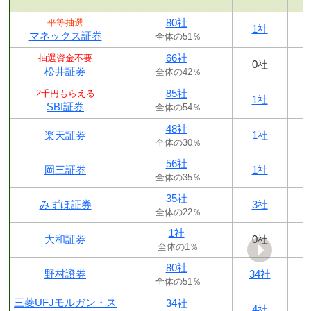
80社
平等抽選
1社
マネックス証券
全体の51％
66社
抽選資金不要
0社
松井証券
全体の42％
85社
2千円もらえる
1社
SBI証券
全体の54％
48社
楽天証券
1社
全体の30％
56社
岡三証券
1社
全体の35％
35社
みずほ証券
3社
全体の22％
1社
大和証券
0社
全体の1％
80社
野村證券
34社
全体の51％
三菱UFJモルガン・ス
34社
4社