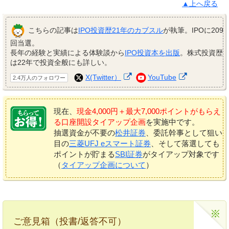
▲上へ戻る
こちらの記事は
IPO投資歴21年のカブスル
が執筆。IPOに209
回当選。
長年の経験と実績による体験談から
IPO投資本を出版
。株式投資歴
は22年で投資全般にも詳しい。
X(Twitter）
YouTube
2.4万人のフォロワー
現在、
現金4,000円＋最大7,000ポイントがもらえ
る口座開設タイアップ企画
を実施中です。
抽選資金が不要の
松井証券
、委託幹事として狙い
目の
三菱UFJ eスマート証券
、そして落選しても
ポイントが貯まる
SBI証券
がタイアップ対象です
（
タイアップ企画について
）
ご意見箱（投書/返答不可）