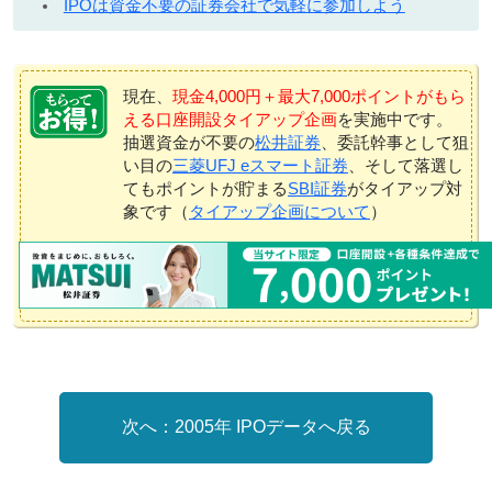
IPOは資金不要の証券会社で気軽に参加しよう
現在、
現金4,000円＋最大7,000ポイントがもら
える口座開設タイアップ企画
を実施中です。
抽選資金が不要の
松井証券
、委託幹事として狙
い目の
三菱UFJ eスマート証券
、そして落選し
てもポイントが貯まる
SBI証券
がタイアップ対
象です（
タイアップ企画について
）
2005年 IPOデータへ戻る