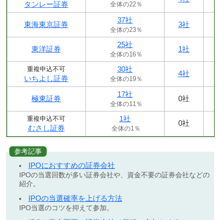
タンレー証券
全体の22％
37社
東海東京証券
3社
全体の23％
25社
東洋証券
1社
全体の16％
30社
重複申込不可
4社
いちよし証券
全体の19％
17社
極東証券
0社
全体の11％
1社
重複申込不可
0社
むさし証券
全体の1％
参考記事
IPOにおすすめの証券会社
IPOの当選回数が多い証券会社や、資金不要の証券会社などの
紹介。
IPOの当選確率を上げる方法
IPO当選のコツを抑えて参加。