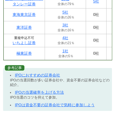
5社
タンレー証券
全体の79％
5社
東海東京証券
0社
全体の26％
3社
東洋証券
0社
全体の16％
4社
重複申込不可
0社
いちよし証券
全体の21％
1社
極東証券
0社
全体の5％
参考記事
IPOにおすすめの証券会社
IPOの当選回数が多い証券会社や、資金不要の証券会社などの
紹介。
IPOの当選確率を上げる方法
IPO当選のコツを抑えて参加。
IPOは資金不要の証券会社で気軽に参加しよう