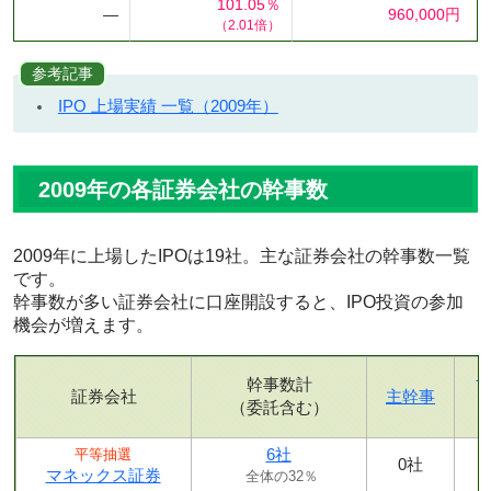
101.05％
―
960,000円
（2.01倍）
参考記事
IPO 上場実績 一覧（2009年）
2009年の各証券会社の幹事数
2009年に上場したIPOは19社。主な証券会社の幹事数一覧
です。
幹事数が多い証券会社に口座開設すると、IPO投資の参加
機会が増えます。
幹事数計
証券会社
主幹事
（委託含む）
6社
平等抽選
0社
マネックス証券
全体の32％