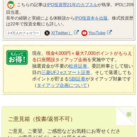
こちらの記事は
IPO投資歴21年のカブスル
が執筆。IPOに209
回当選。
長年の経験と実績による体験談から
IPO投資本を出版
。株式投資歴
は22年で投資全般にも詳しい。
X(Twitter）
YouTube
2.4万人のフォロワー
現在、
現金4,000円＋最大7,000ポイントがもらえ
る口座開設タイアップ企画
を実施中です。
抽選資金が不要の
松井証券
、委託幹事として狙い
目の
三菱UFJ eスマート証券
、そして落選しても
ポイントが貯まる
SBI証券
がタイアップ対象です
（
タイアップ企画について
）
ご意見箱（投書/返答不可）
ご意見、ご要望、ご感想などお気軽にお寄せくださ