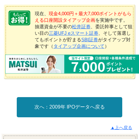
現在、
現金4,000円＋最大7,000ポイントがもら
える口座開設タイアップ企画
を実施中です。
抽選資金が不要の
松井証券
、委託幹事として狙
い目の
三菱UFJ eスマート証券
、そして落選し
てもポイントが貯まる
SBI証券
がタイアップ対
象です（
タイアップ企画について
）
2009年 IPOデータへ戻る
▲上へ戻る