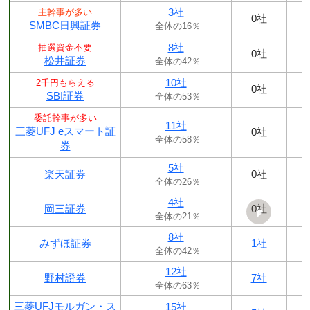
3社
主幹事が多い
0社
SMBC日興証券
全体の16％
8社
抽選資金不要
0社
松井証券
全体の42％
10社
2千円もらえる
0社
SBI証券
全体の53％
委託幹事が多い
11社
三菱UFJ eスマート証
0社
全体の58％
券
5社
楽天証券
0社
全体の26％
4社
岡三証券
0社
全体の21％
8社
みずほ証券
1社
全体の42％
12社
野村證券
7社
全体の63％
三菱UFJモルガン・ス
15社