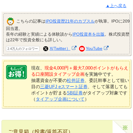
▲上へ戻る
こちらの記事は
IPO投資歴21年のカブスル
が執筆。IPOに209
回当選。
長年の経験と実績による体験談から
IPO投資本を出版
。株式投資歴
は22年で投資全般にも詳しい。
X(Twitter）
YouTube
2.4万人のフォロワー
現在、
現金4,000円＋最大7,000ポイントがもらえ
る口座開設タイアップ企画
を実施中です。
抽選資金が不要の
松井証券
、委託幹事として狙い
目の
三菱UFJ eスマート証券
、そして落選しても
ポイントが貯まる
SBI証券
がタイアップ対象です
（
タイアップ企画について
）
ご意見箱（投書/返答不可）