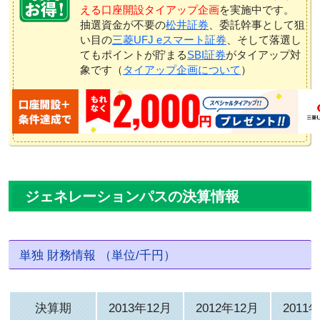
える口座開設タイアップ企画
を実施中です。
抽選資金が不要の
松井証券
、委託幹事として狙
い目の
三菱UFJ eスマート証券
、そして落選し
てもポイントが貯まる
SBI証券
がタイアップ対
象です（
タイアップ企画について
）
ジェネレーションパスの決算情報
単独 財務情報 （単位/千円）
決算期
2013年12月
2012年12月
2011