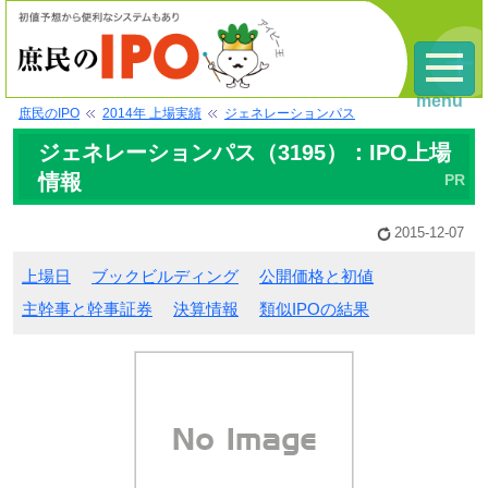
menu
庶民のIPO
2014年 上場実績
ジェネレーションパス
ジェネレーションパス（3195）：IPO上場
情報
2015-12-07
上場日
ブックビルディング
公開価格と初値
主幹事と幹事証券
決算情報
類似IPOの結果