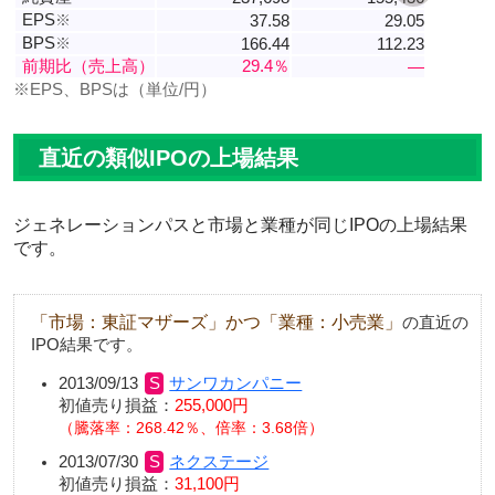
EPS
※
37.58
29.05
BPS
※
166.44
112.23
前期比（売上高）
29.4％
―
※EPS、BPSは（単位/円）
直近の類似IPOの上場結果
ジェネレーションパスと市場と業種が同じIPOの上場結果
です。
「市場：東証マザーズ」かつ「業種：小売業」
の直近の
IPO結果です。
2013/09/13
サンワカンパニー
初値売り損益：
255,000円
騰落率：268.42％、倍率：3.68倍
2013/07/30
ネクステージ
初値売り損益：
31,100円