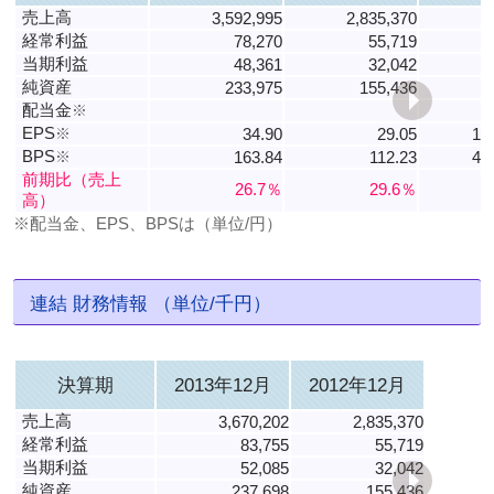
売上高
3,592,995
2,835,370
2
経常利益
78,270
55,719
当期利益
48,361
32,042
純資産
233,975
155,436
配当金
※
EPS
※
34.90
29.05
17
BPS
※
163.84
112.23
43
前期比（売上
26.7％
29.6％
高）
※配当金、EPS、BPSは（単位/円）
連結 財務情報 （単位/千円）
決算期
2013年12月
2012年12月
売上高
3,670,202
2,835,370
経常利益
83,755
55,719
当期利益
52,085
32,042
純資産
237,698
155,436