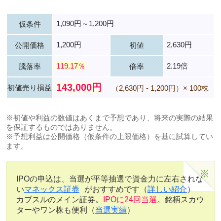
1,090円～1,200円
仮条件
1,200円
2,630円
公開価格
初値
119.17％
2.19倍
騰落率
倍率
143,000円
初値売り損益
（2,630円 - 1,200円）× 100株
※初値や利益の数値はあくまで予想であり、将来の実際の結果
を保証するものではありません。
※予想利益は公開価格（仮条件の上限価格）を基に試算してい
ます。
IPOの申込は、当選が平等抽選で資金力に左右されな
い
マネックス証券
がおすすめです（
詳しい紹介
）
カブスルのメイン証券。
IPOに24回当選
。銘柄スカウ
ターやワン株も便利（
当選実績
）