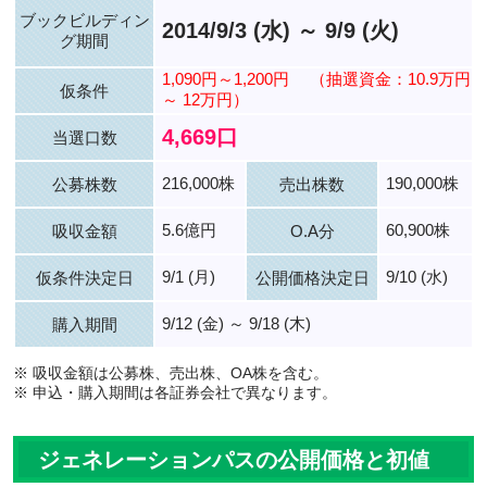
ブックビルディン
2014/9/3 (水) ～ 9/9 (火)
グ期間
1,090円～1,200円
（抽選資金：10.9万円
仮条件
～ 12万円）
4,669口
当選口数
216,000株
190,000株
公募株数
売出株数
5.6億円
60,900株
吸収金額
O.A分
9/1 (月)
9/10 (水)
仮条件決定日
公開価格決定日
9/12 (金) ～ 9/18 (木)
購入期間
※ 吸収金額は公募株、売出株、OA株を含む。
※ 申込・購入期間は各証券会社で異なります。
ジェネレーションパスの公開価格と初値