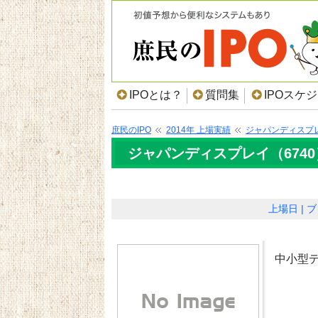
IPOとは？
質問集
IPOスケ
庶民のIPO
2014年 上場実績
ジャパンディスプ
ジャパンディスプレイ（6740
上場日
ブ
中小型