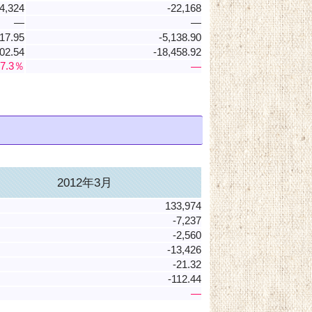
4,324
-22,168
―
―
-17.95
-5,138.90
02.54
-18,458.92
-7.3％
―
2012年3月
133,974
-7,237
-2,560
-13,426
-21.32
-112.44
―