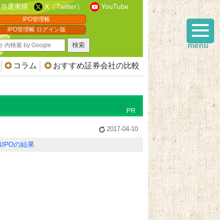
当選実績
X（Twitter）
YouTube
IPO管理帳
IPO管理帳 ログイン版
menu
コラム
おすすめ証券会社の比較
2017-04-10
IPOの結果