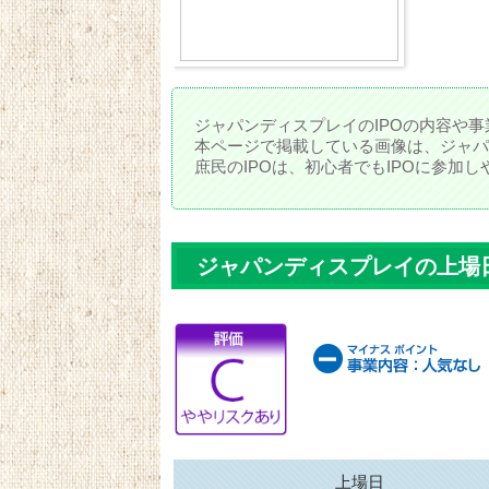
ジャパンディスプレイのIPOの内容や事
本ページで掲載している画像は、ジャパ
庶民のIPOは、初心者でもIPOに参加
ジャパンディスプレイの上場
上場日