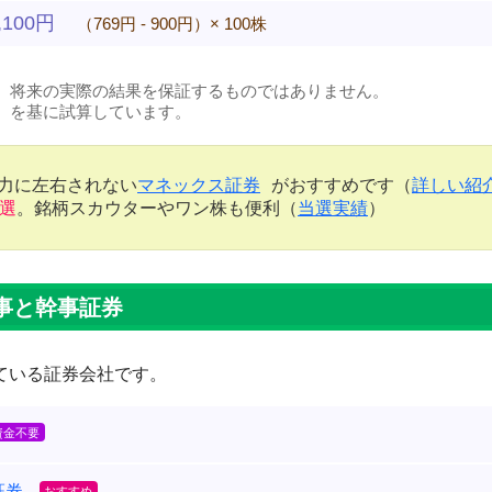
3,100円
（769円 - 900円）× 100株
、将来の実際の結果を保証するものではありません。
）を基に試算しています。
金力に左右されない
マネックス証券
がおすすめです（
詳しい紹
当選
。銘柄スカウターやワン株も便利（
当選実績
）
事と幹事証券
ている証券会社です。
証券