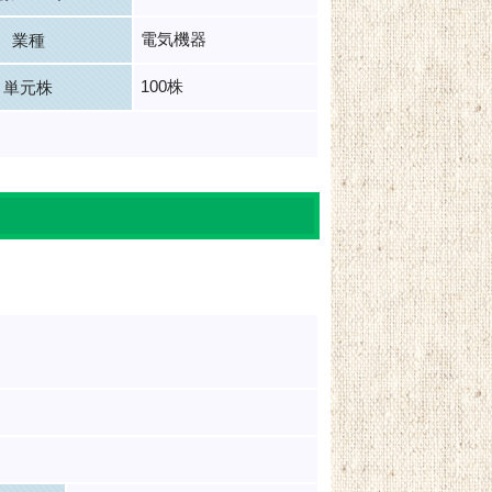
電気機器
業種
100株
単元株