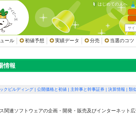
はじめての人へ
ジュール
初値予想
実績データ
分売
当選のコツ
上場情報
ックビルディング
公開価格と初値
主幹事と幹事証券
決算情報
類似
ース関連ソフトウェアの企画・開発・販売及びインターネット広