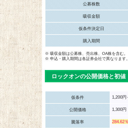
公募株数
吸収金額
仮条件決定日
購入期間
※ 吸収金額は公募株、売出株、OA株を含む。
※ 申込・購入期間は各証券会社で異なります
ロックオンの公開価格と初値
1,200円
仮条件
1,300円
公開価格
284.62
騰落率