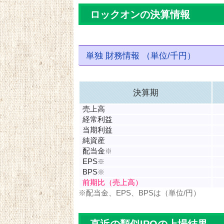
ロックオンの決算情報
単独 財務情報 （単位/千円）
決算期
売上高
経常利益
当期利益
純資産
配当金
※
EPS
※
BPS
※
前期比（売上高）
※配当金、EPS、BPSは（単位/円）