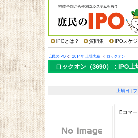
IPOとは？
質問集
IPOスケ
庶民のIPO
2014年 上場実績
ロックオン
ロックオン（3690）：IPO
上場日
ブ
Eコマ