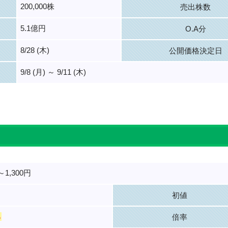
200,000株
売出株数
5.1億円
O.A分
8/28 (木)
公開価格決定日
9/8 (月) ～ 9/11 (木)
。
～1,300円
初値
％
倍率