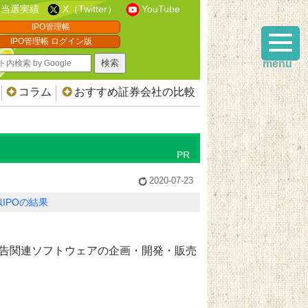
当選実績
X（Twitter）
YouTube
IPO管理帳
IPO管理帳 ログイン版
menu
コラム
おすすめ証券会社の比較
2020-07-23
IPOの結果
告関連ソフトウェアの企画・開発・販売