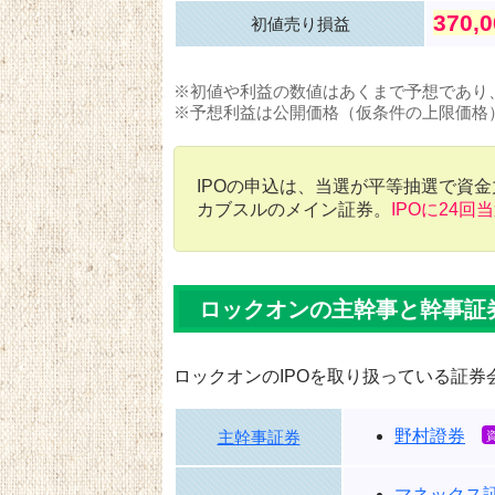
370,
初値売り損益
※初値や利益の数値はあくまで予想であり
※予想利益は公開価格（仮条件の上限価格
IPOの申込は、当選が平等抽選で資
カブスルのメイン証券。
IPOに24回
ロックオンの主幹事と幹事証
ロックオンのIPOを取り扱っている証券
野村證券
主幹事証券
マネックス