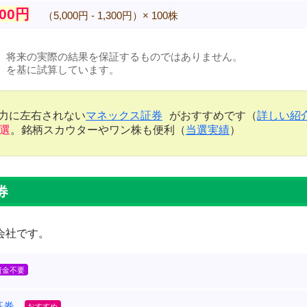
000円
（5,000円 - 1,300円）× 100株
、将来の実際の結果を保証するものではありません。
）を基に試算しています。
金力に左右されない
マネックス証券
がおすすめです（
詳しい紹
当選
。銘柄スカウターやワン株も便利（
当選実績
）
券
会社です。
証券