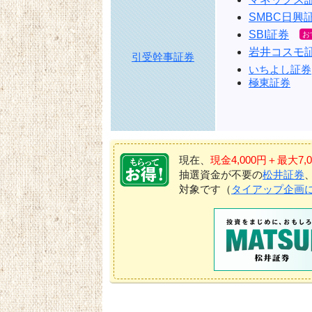
SMBC日興
SBI証券
岩井コスモ
引受幹事証券
いちよし証券
極東証券
現在、
現金4,000円＋最大
抽選資金が不要の
松井証券
対象です（
タイアップ企画