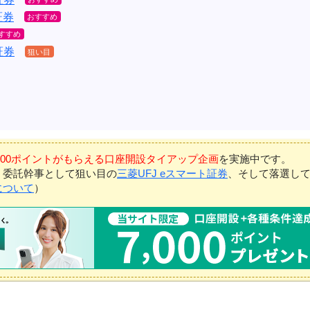
証券
証券
7,000ポイントがもらえる口座開設タイアップ企画
を実施中です。
、委託幹事として狙い目の
三菱UFJ eスマート証券
、そして落選し
について
）