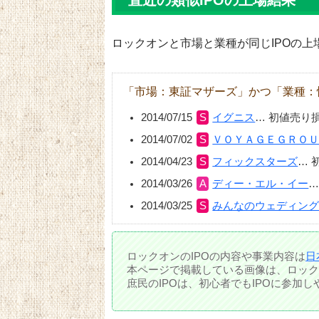
直近の類似IPOの上場結果
ロックオンと市場と業種が同じIPOの上
「市場：東証マザーズ」かつ「業種：
2014/07/15
イグニス
…
初値売り
2014/07/02
ＶＯＹＡＧＥＧＲＯ
2014/04/23
フィックスターズ
…
2014/03/26
ディー・エル・イー
2014/03/25
みんなのウェディン
ロックオンのIPOの内容や事業内容は
日
本ページで掲載している画像は、ロック
庶民のIPOは、初心者でもIPOに参加