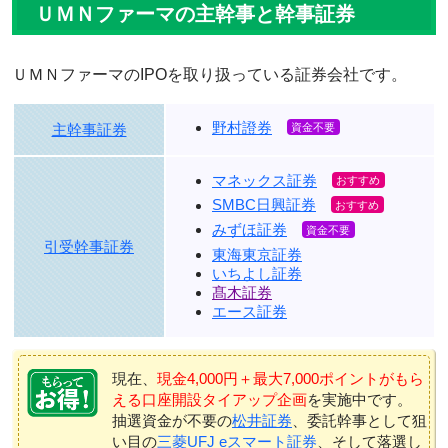
ＵＭＮファーマの主幹事と幹事証券
ＵＭＮファーマのIPOを取り扱っている証券会社です。
野村證券
主幹事証券
マネックス証券
SMBC日興証券
みずほ証券
引受幹事証券
東海東京証券
いちよし証券
髙木証券
エース証券
現在、
現金4,000円＋最大7,000ポイントがもら
える口座開設タイアップ企画
を実施中です。
抽選資金が不要の
松井証券
、委託幹事として狙
い目の
三菱UFJ eスマート証券
、そして落選し