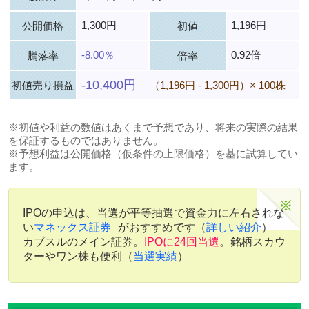
1,300円
1,196円
公開価格
初値
-8.00％
0.92倍
騰落率
倍率
-10,400円
初値売り損益
（1,196円 - 1,300円）× 100株
※初値や利益の数値はあくまで予想であり、将来の実際の結果
を保証するものではありません。
※予想利益は公開価格（仮条件の上限価格）を基に試算してい
ます。
IPOの申込は、当選が平等抽選で資金力に左右されな
い
マネックス証券
がおすすめです（
詳しい紹介
）
カブスルのメイン証券。
IPOに24回当選
。銘柄スカウ
ターやワン株も便利（
当選実績
）