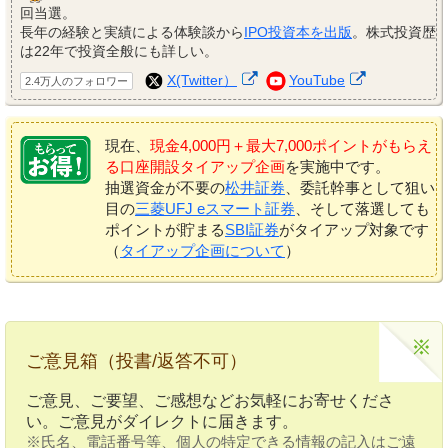
回当選。
長年の経験と実績による体験談から
IPO投資本を出版
。株式投資歴
は22年で投資全般にも詳しい。
X(Twitter）
YouTube
2.4万人のフォロワー
現在、
現金4,000円＋最大7,000ポイントがもらえ
る口座開設タイアップ企画
を実施中です。
抽選資金が不要の
松井証券
、委託幹事として狙い
目の
三菱UFJ eスマート証券
、そして落選しても
ポイントが貯まる
SBI証券
がタイアップ対象です
（
タイアップ企画について
）
ご意見箱（投書/返答不可）
ご意見、ご要望、ご感想などお気軽にお寄せくださ
い。ご意見がダイレクトに届きます。
※氏名、電話番号等、個人の特定できる情報の記入はご遠