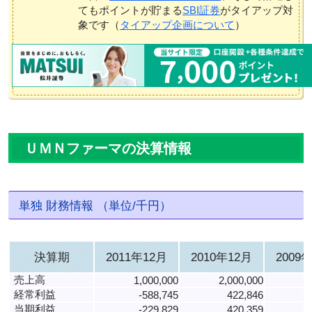
てもポイントが貯まる
SBI証券
がタイアップ対
象です（
タイアップ企画について
）
ＵＭＮファーマの決算情報
単独 財務情報 （単位/千円）
決算期
2011年12月
2010年12月
2009
売上高
1,000,000
2,000,000
経常利益
-588,745
422,846
当期利益
-229,829
420,359