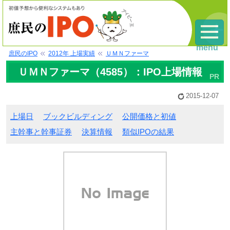
menu
庶民のIPO
2012年 上場実績
ＵＭＮファーマ
ＵＭＮファーマ（4585）：IPO上場情報
2015-12-07
上場日
ブックビルディング
公開価格と初値
主幹事と幹事証券
決算情報
類似IPOの結果