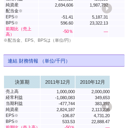
純資産
2,694,606
1,987,792
配当金
※
EPS
※
-51.41
5,187.31
-
BPS
※
596.60
23,322.13
前期比（売上
-50％
―
高）
※配当金、EPS、BPSは（単位/円）
連結 財務情報 （単位/千円）
決算期
2011年12月
2010年12月
売上高
1,000,000
2,000,000
経常利益
-1,080,083
349,653
当期利益
-477,744
383,397
純資産
2,824,187
2,113,236
EPS
※
-106.87
4,731.20
BPS
※
533.53
22,888.47
前期比（売上高）
-50％
―