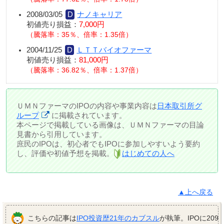
2008/03/05
ナノキャリア
初値売り損益：
7,000円
騰落率：35％、倍率：1.35倍
2004/11/25
ＬＴＴバイオファーマ
初値売り損益：
81,000円
騰落率：36.82％、倍率：1.37倍
ＵＭＮファーマのIPOの内容や事業内容は
日本取引所グ
ループ
に掲載されています。
本ページで掲載している画像は、ＵＭＮファーマの目論
見書から引用しています。
庶民のIPOは、初心者でもIPOに参加しやすいよう要約
し、評価や初値予想を掲載。
はじめての人へ
▲上へ戻る
こちらの記事は
IPO投資歴21年のカブスル
が執筆。IPOに209