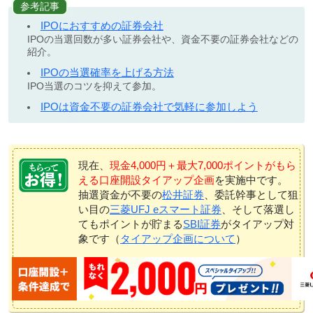
参考記事
IPOにおすすめの証券会社
IPOの当選回数が多い証券会社や、資金不要の証券会社などの
紹介。
IPOの当選確率を上げる方法
IPO当選のコツを抑えて参加。
IPOは資金不要の証券会社で気軽に参加しよう
現在、
現金4,000円＋最大7,000ポイントがもら
える口座開設タイアップ企画
を実施中です。
抽選資金が不要の
松井証券
、委託幹事として狙
い目の
三菱UFJ eスマート証券
、そして落選し
てもポイントが貯まる
SBI証券
がタイアップ対
象です（
タイアップ企画について
）