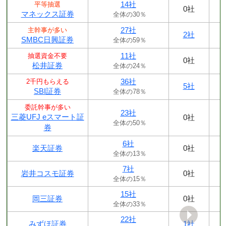
14社
平等抽選
0社
マネックス証券
全体の30％
27社
主幹事が多い
2社
SMBC日興証券
全体の59％
11社
抽選資金不要
0社
松井証券
全体の24％
36社
2千円もらえる
5社
SBI証券
全体の78％
委託幹事が多い
23社
三菱UFJ eスマート証
0社
全体の50％
券
6社
楽天証券
0社
全体の13％
7社
岩井コスモ証券
0社
全体の15％
15社
岡三証券
0社
全体の33％
22社
みずほ証券
1社