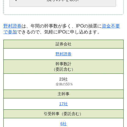
野村證券
は、年間の幹事数が多く、IPOの抽選に
資金不要
で参加
できるので、気軽にIPOに申し込めます。
証券会社
野村證券
幹事数計
（委託含む）
23社
全体の50％
主幹事
17社
引受幹事
（委託含む）
6社